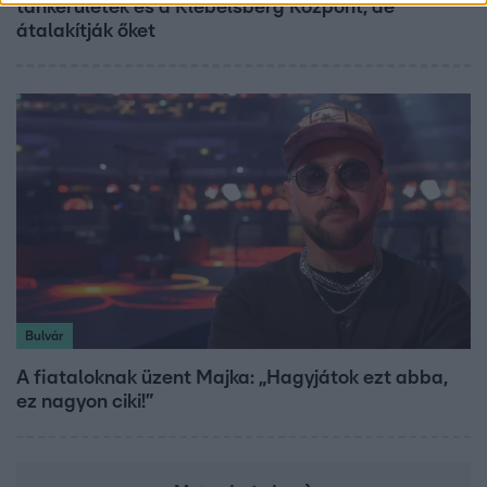
tankerületek és a Klebelsberg Központ, de
átalakítják őket
Bulvár
A fiataloknak üzent Majka: „Hagyjátok ezt abba,
ez nagyon ciki!”