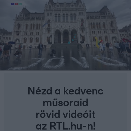
Nézd a kedvenc
műsoraid
rövid videóit
az RTL.hu-n!