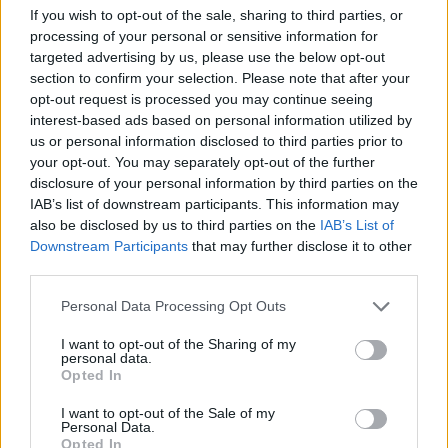
If you wish to opt-out of the sale, sharing to third parties, or
processing of your personal or sensitive information for
targeted advertising by us, please use the below opt-out
section to confirm your selection. Please note that after your
opt-out request is processed you may continue seeing
interest-based ads based on personal information utilized by
us or personal information disclosed to third parties prior to
your opt-out. You may separately opt-out of the further
disclosure of your personal information by third parties on the
IAB’s list of downstream participants. This information may
also be disclosed by us to third parties on the
IAB’s List of
Kövess minket, és értesülj a friss hírekről a
Downstream Participants
that may further disclose it to other
Facebookon is!
third parties.
Please note that this website/app uses one or more Google
Personal Data Processing Opt Outs
Követem
services and may gather and store information including but
not limited to your visit or usage behaviour. You may click to
I want to opt-out of the Sharing of my
personal data.
grant or deny consent to Google and its third-party tags to
Opted In
use your data for below specified purposes in below Google
consent section.
I want to opt-out of the Sale of my
Personal Data.
Opted In
#
HÍRADÓ
#
VIDEÓ
#
STÁTUSZTÖRVÉNY