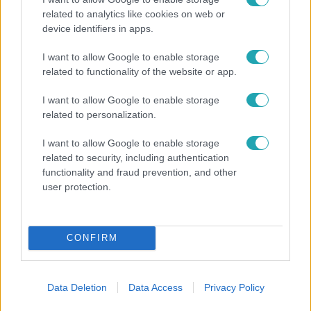
related to analytics like cookies on web or
device identifiers in apps.
Fókusz
I want to allow Google to enable storage
Mindössze 214-en élnek a borsodi zsákfaluban,
related to functionality of the website or app.
ahol egyetlen játszótér jelenti a nyári szünetet
I want to allow Google to enable storage
related to personalization.
3:14
I want to allow Google to enable storage
related to security, including authentication
functionality and fraud prevention, and other
user protection.
CONFIRM
Híradó
Data Deletion
Data Access
Privacy Policy
Lannert Judit az RTL-nek: Maradnak a