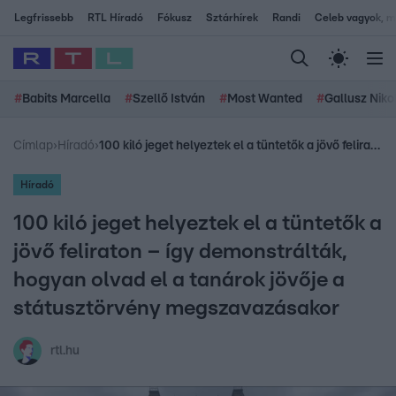
Legfrissebb
RTL Híradó
Fókusz
Sztárhírek
Randi
Celeb vagyok, me
#
Babits Marcella
#
Szellő István
#
Most Wanted
#
Gallusz Niko
Címlap
›
Híradó
›
100 kiló jeget helyeztek el a tüntetők a jövő feliraton – így demonstrálták, hogyan olvad el a tanárok jövője a státusztörvény megszavazásakor
Híradó
100 kiló jeget helyeztek el a tüntetők a
jövő feliraton – így demonstrálták,
hogyan olvad el a tanárok jövője a
státusztörvény megszavazásakor
rtl.hu