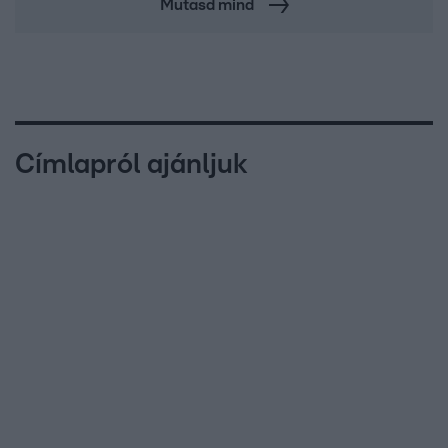
Mutasd mind
Címlapról ajánljuk