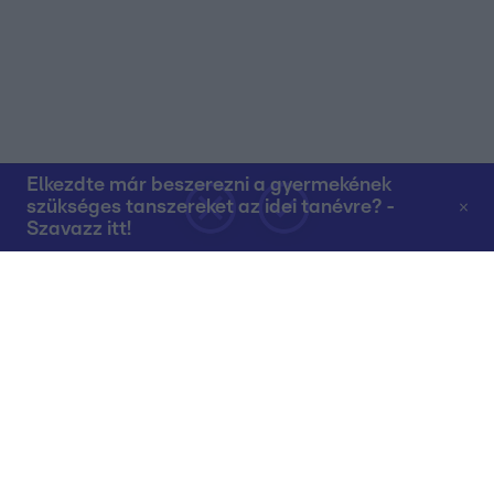
Elkezdte már beszerezni a gyermekének
szükséges tanszereket az idei tanévre? -
Szavazz itt!