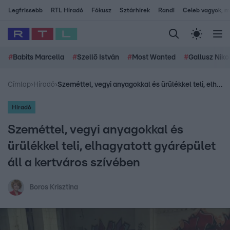
Legfrissebb
RTL Híradó
Fókusz
Sztárhírek
Randi
Celeb vagyok, me
#
Babits Marcella
#
Szellő István
#
Most Wanted
#
Gallusz Niko
Címlap
›
Híradó
›
Szeméttel, vegyi anyagokkal és ürülékkel teli, elhagyatott gyárépület áll a kertváros szívében
Híradó
Szeméttel, vegyi anyagokkal és
ürülékkel teli, elhagyatott gyárépület
áll a kertváros szívében
Boros Krisztina