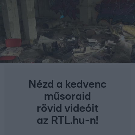
Nézd a kedvenc
műsoraid
rövid videóit
az RTL.hu-n!