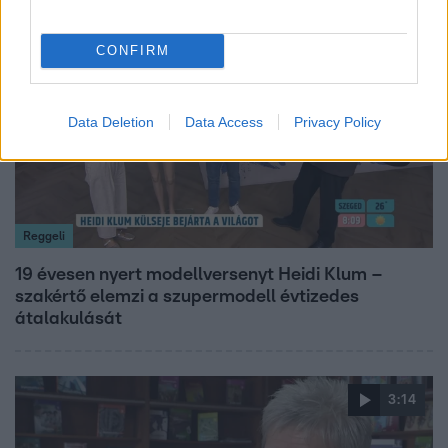
7:02
CONFIRM
Data Deletion
Data Access
Privacy Policy
Reggeli
19 évesen nyert modellversenyt Heidi Klum –
szakértő elemzi a szupermodell évtizedes
átalakulását
3:14