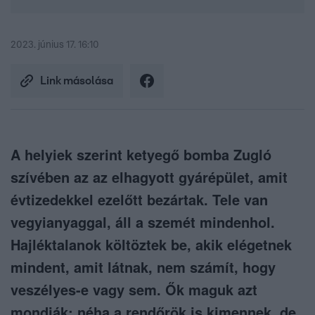
2023. június 17. 16:10
Link másolása
A helyiek szerint ketyegő bomba Zugló
szívében az az elhagyott gyárépület, amit
évtizedekkel ezelőtt bezártak. Tele van
vegyianyaggal, áll a szemét mindenhol.
Hajléktalanok költöztek be, akik elégetnek
mindent, amit látnak, nem számít, hogy
veszélyes-e vagy sem. Ők maguk azt
mondják: néha a rendőrök is kimennek, de