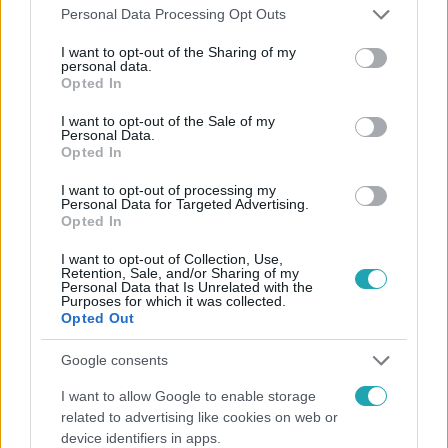
Please note that this website/app uses one or more Google
Personal Data Processing Opt Outs
services and may gather and store information including but
Kövess minket, és értesülj a friss hírekről a
not limited to your visit or usage behaviour. You may click to
I want to opt-out of the Sharing of my
personal data.
Facebookon is!
grant or deny consent to Google and its third-party tags to
Opted In
use your data for below specified purposes in below Google
consent section.
I want to opt-out of the Sale of my
Követem
Personal Data.
Opted In
I want to opt-out of processing my
Personal Data for Targeted Advertising.
Opted In
#
HÍRADÓ
#
VIDEÓ
#
ADÁSRÉSZLETEK
I want to opt-out of Collection, Use,
Retention, Sale, and/or Sharing of my
Personal Data that Is Unrelated with the
#
TOP HÍREK
#
BELFÖLD
#
ZUGLÓ
#
GYÁR
Purposes for which it was collected.
Opted Out
#
VESZÉLYES ANYAG
#
RTL
#
MA
Google consents
I want to allow Google to enable storage
related to advertising like cookies on web or
device identifiers in apps.