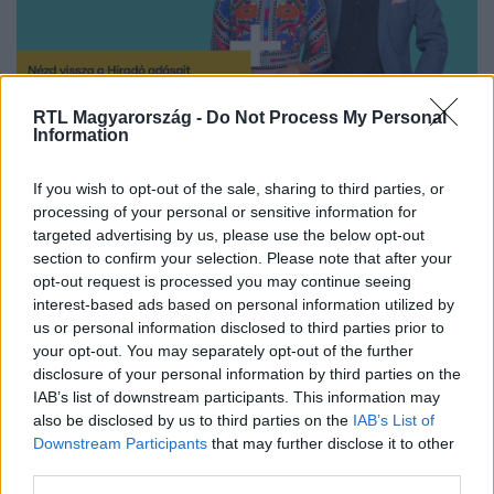
RTL Magyarország -
Do Not Process My Personal
Information
Nézd vissza a Híradó adásait az RTL+ felületén!
If you wish to opt-out of the sale, sharing to third parties, or
processing of your personal or sensitive information for
Itt állítsd be, hogy az RTL.hu az elsők között
targeted advertising by us, please use the below opt-out
legyen a Google-találatokban!
section to confirm your selection. Please note that after your
opt-out request is processed you may continue seeing
interest-based ads based on personal information utilized by
us or personal information disclosed to third parties prior to
your opt-out. You may separately opt-out of the further
disclosure of your personal information by third parties on the
IAB’s list of downstream participants. This information may
also be disclosed by us to third parties on the
IAB’s List of
Downstream Participants
that may further disclose it to other
third parties.