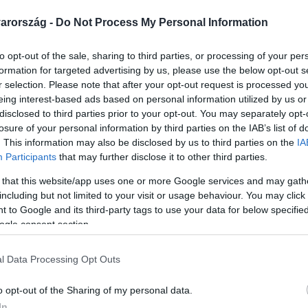
arország -
Do Not Process My Personal Information
to opt-out of the sale, sharing to third parties, or processing of your per
formation for targeted advertising by us, please use the below opt-out s
Link másolása
r selection. Please note that after your opt-out request is processed y
eing interest-based ads based on personal information utilized by us or
disclosed to third parties prior to your opt-out. You may separately opt-
losure of your personal information by third parties on the IAB’s list of
. This information may also be disclosed by us to third parties on the
IA
 a Magyar Honvédségről az új vezérkari
Participants
that may further disclose it to other third parties.
ott leirat a Híradóhoz is eljutott, abból
 that this website/app uses one or more Google services and may gath
rópa közölt. Böröndi Gábor súlyos
including but not limited to your visit or usage behaviour. You may click 
 to Google and its third-party tags to use your data for below specifi
érvédelmet, amit az ukrán katonai drón ügye
ogle consent section.
g logisztikai képességei is gyengék. Gulyás
 az orvoslását várják el az új vezérkari
l Data Processing Opt Outs
á Böröndi Gábort.
o opt-out of the Sharing of my personal data.
In