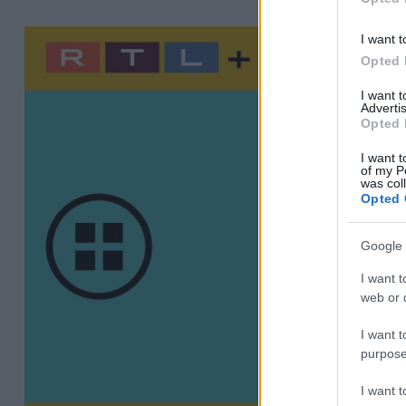
I want t
Opted 
I want 
Advertis
Opted 
I want t
of my P
was col
Opted 
Google 
I want t
web or d
I want t
purpose
I want 