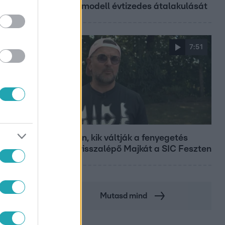
szupermodell évtizedes átalakulását
7:51
Fókusz
Megvan, kik váltják a fenyegetés
miatt visszalépő Majkát a SIC Feszten
Mutasd mind