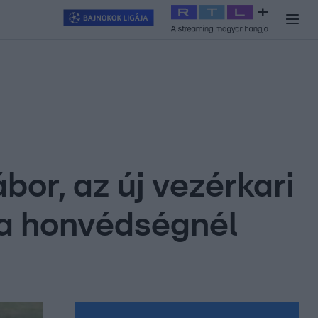
y
#
RTL+
#
Exek csatája 2026
#
Celeb vagyok, ments ki innen
#
H
bor, az új vezérkari
 a honvédségnél