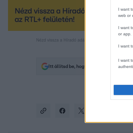
I want t
web or d
I want t
or app.
Nézd vissza a Híradó adásait az RTL+ felületén!
I want t
I want t
Itt állítsd be, hogy az RTL.hu az elsők 
authenti