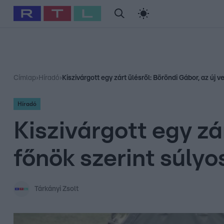
#
Babits Marcella
#
Szellő István
#
Most Wanted
#
Gallusz Ni
Címlap
›
Híradó
›
Kiszivárgott egy zárt ülésről: Böröndi Gábor, az új
Híradó
Kiszivárgott egy zár
főnök szerint súly
Tárkányi Zsolt