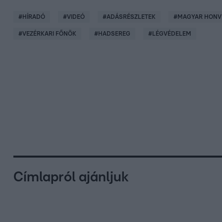
#
HÍRADÓ
#
VIDEÓ
#
ADÁSRÉSZLETEK
#
MAGYAR HONV
#
VEZÉRKARI FŐNÖK
#
HADSEREG
#
LÉGVÉDELEM
Címlapról ajánljuk