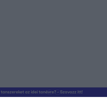
nszereket az idei tanévre? - Szavazz itt!