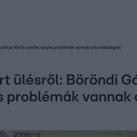
kolett
#
Időjárás
#
RTL műsor
#
Víz
#
Magyar Péter
#
Csillagjeg
 vezérkari főnök szerint súlyos problémák vannak a honvédségnél
t ülésről: Böröndi Gá
os problémák vannak