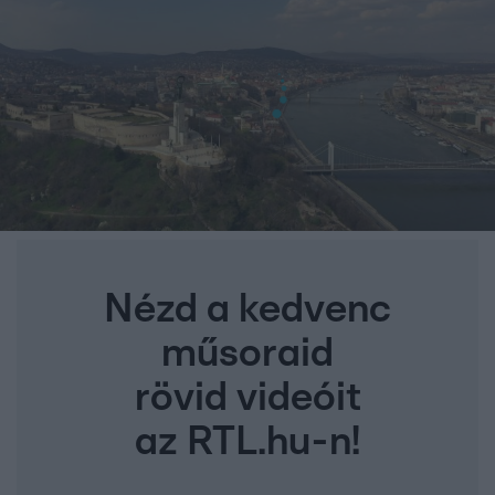
Nézd a kedvenc
műsoraid
rövid videóit
az RTL.hu-n!