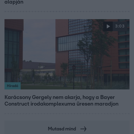
alapján
3:03
Híradó
Karácsony Gergely nem akarja, hogy a Bayer
Construct irodakomplexuma üresen maradjon
Mutasd mind