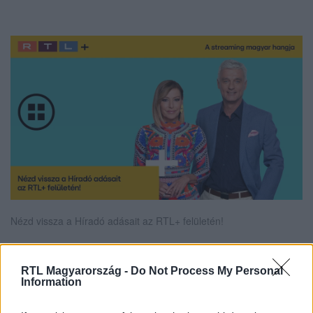
Nézd vissza a Híradó adásait az RTL+ felületén!
RTL Magyarország -
Do Not Process My Personal
Itt állítsd be, hogy az RTL.hu az elsők között
Information
legyen a Google-találatokban!