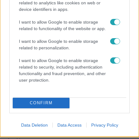
related to analytics like cookies on web or
device identifiers in apps.
Házon kívül
I want to allow Google to enable storage
Felmondott a bérlőnek, egy évvel később még
related to functionality of the website or app.
mindig nem kapta vissza a saját lakását
I want to allow Google to enable storage
related to personalization.
I want to allow Google to enable storage
related to security, including authentication
functionality and fraud prevention, and other
user protection.
CONFIRM
Horoszkóp
Data Deletion
Data Access
Privacy Policy
Hullócsillagok idején ez vár rád a csillagjegyed