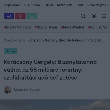
Legfrissebb
RTL Híradó
Fókusz
Sztárhírek
Randi
Celeb vagyok, me
#
Babits Marcella
#
Szellő István
#
Most Wanted
#
Gallusz Niko
Címlap
›
Híradó
›
Karácsony Gergely: Bizonytalanná válhat az 58 milliárd forintnyi szolidaritási adó befizetése
Híradó
Karácsony Gergely: Bizonytalanná
válhat az 58 milliárd forintnyi
szolidaritási adó befizetése
Litauszky Balázs