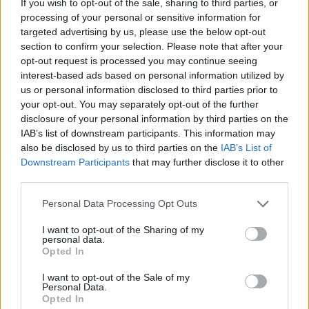
If you wish to opt-out of the sale, sharing to third parties, or
processing of your personal or sensitive information for
targeted advertising by us, please use the below opt-out
section to confirm your selection. Please note that after your
opt-out request is processed you may continue seeing
interest-based ads based on personal information utilized by
us or personal information disclosed to third parties prior to
your opt-out. You may separately opt-out of the further
disclosure of your personal information by third parties on the
IAB’s list of downstream participants. This information may
also be disclosed by us to third parties on the
IAB’s List of
Kövess minket, és értesülj a friss hírekről a
Downstream Participants
that may further disclose it to other
third parties.
Facebookon is!
Please note that this website/app uses one or more Google
Personal Data Processing Opt Outs
services and may gather and store information including but
Követem
not limited to your visit or usage behaviour. You may click to
I want to opt-out of the Sharing of my
personal data.
grant or deny consent to Google and its third-party tags to
Opted In
use your data for below specified purposes in below Google
consent section.
I want to opt-out of the Sale of my
Personal Data.
Opted In
#
HÍRADÓ
#
VIDEÓ
#
ADÁSRÉSZLETEK
#
POLITIKA