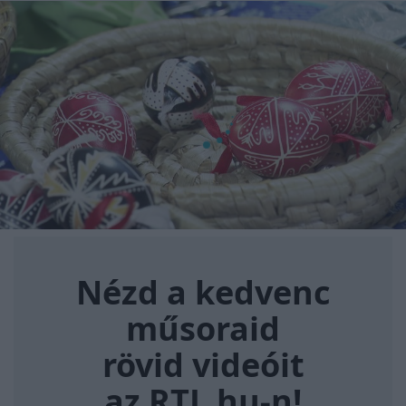
Nézd a kedvenc műsoraid rövi
Nézd a kedvenc
műsoraid
rövid videóit
az RTL.hu-n!