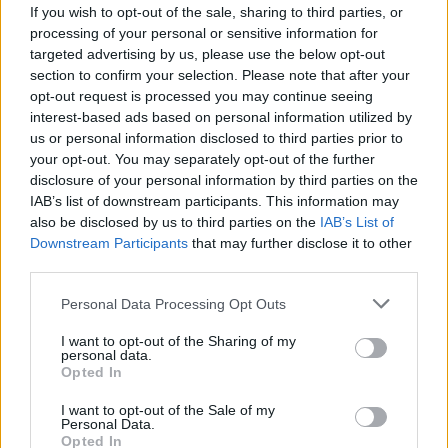
If you wish to opt-out of the sale, sharing to third parties, or
legyen a Google-találatokban!
processing of your personal or sensitive information for
targeted advertising by us, please use the below opt-out
section to confirm your selection. Please note that after your
opt-out request is processed you may continue seeing
interest-based ads based on personal information utilized by
us or personal information disclosed to third parties prior to
your opt-out. You may separately opt-out of the further
disclosure of your personal information by third parties on the
IAB’s list of downstream participants. This information may
also be disclosed by us to third parties on the
IAB’s List of
Downstream Participants
that may further disclose it to other
third parties.
Kövess minket, és értesülj a friss
Please note that this website/app uses one or more Google
hírekről a Facebookon is!
Personal Data Processing Opt Outs
services and may gather and store information including but
not limited to your visit or usage behaviour. You may click to
I want to opt-out of the Sharing of my
Követem
personal data.
grant or deny consent to Google and its third-party tags to
Opted In
use your data for below specified purposes in below Google
consent section.
I want to opt-out of the Sale of my
Personal Data.
Opted In