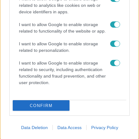
related to analytics like cookies on web or
device identifiers in apps.
I want to allow Google to enable storage
related to functionality of the website or app.
Híradó
I want to allow Google to enable storage
related to personalization.
Felrobbant egy powerbank, pillanatok alatt
porig égett egy autó Debrecenben.
I want to allow Google to enable storage
related to security, including authentication
functionality and fraud prevention, and other
user protection.
14:09
CONFIRM
Data Deletion
Data Access
Privacy Policy