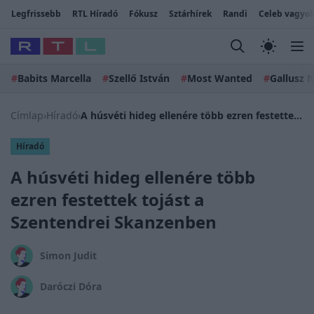
Legfrissebb
RTL Híradó
Fókusz
Sztárhírek
Randi
Celeb vagyok
#
Babits Marcella
#
Szellő István
#
Most Wanted
#
Gallusz N
Címlap
›
Híradó
›
A húsvéti hideg ellenére több ezren festettek tojást a Szentendrei Skanzenben
Híradó
A húsvéti hideg ellenére több
ezren festettek tojást a
Szentendrei Skanzenben
Simon Judit
Daróczi Dóra