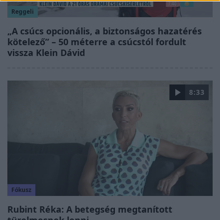
Reggeli
„A csúcs opcionális, a biztonságos hazatérés
kötelező” – 50 méterre a csúcstól fordult
vissza Klein Dávid
8:33
Fókusz
Rubint Réka: A betegség megtanított
türelmesnek lenni