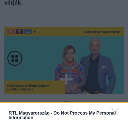
várják.
Nézd vissza a Híradó adásait az RTL+ felületén!
RTL Magyarország -
Do Not Process My Personal
Information
Itt állítsd be, hogy az RTL.hu az elsők között