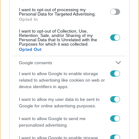
I want to opt-out of processing my
#
HÍRADÓ
#
VIDEÓ
#
ADÁSRÉSZLETEK
#
HÚSVÉT
Personal Data for Targeted Advertising.
Opted In
#
SZENTENDREI SKANZEN
#
NÉPZENE
#
HAGYOMÁNY
I want to opt-out of Collection, Use,
#
HIDEG
#
TOP HÍREK
#
BELFÖLD
Retention, Sale, and/or Sharing of my
Personal Data that Is Unrelated with the
Purposes for which it was collected.
Opted Out
Google consents
I want to allow Google to enable storage
related to advertising like cookies on web or
Népszerű
device identifiers in apps.
I want to allow my user data to be sent to
Google for online advertising purposes.
2:30
I want to allow Google to send me
personalized advertising.
I want to allow Google to enable storage