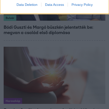
Data Deletion
Data Access
Privacy Policy
Bulvár
Bódi Guszti és Margó büszkén jelentették be:
megvan a család első diplomása
Horoszkóp