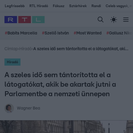
Legfrissebb
RTL Híradó
Fókusz
Sztárhírek
Randi
Celeb vagyok, me
#
Babits Marcella
#
Szellő István
#
Most Wanted
#
Gallusz Niko
Címlap
›
Híradó
›
A szeles idő sem tántorította el a látogatókat, akik be akartak jutni a Parlamentbe a nemzeti ünnepen
Híradó
A szeles idő sem tántorította el a
látogatókat, akik be akartak jutni a
Parlamentbe a nemzeti ünnepen
Wagner Bea