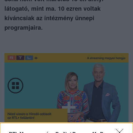
látogató, mint ma. 10 ezren voltak
kíváncsiak az intézmény ünnepi
programjaira.
Nézd vissza a Híradó adásait az RTL+ felületén!