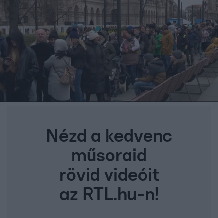
Nézd a kedvenc
műsoraid
rövid videóit
az RTL.hu-n!