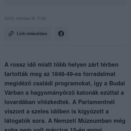
2023. március 15. 17:36
Link másolása
A rossz idő miatt több helyen zárt térben
tartották meg az 1848-49-es forradalmat
megidéző családi programokat, így a Budai
Várban a hagyományőrző katonák ezúttal a
lovardában vitézkedtek. A Parlamentnél
viszont a szeles időben is kígyózott a
látogatók sora. A Nemzeti Múzeumban még
soha nem volt március 15-én annyi