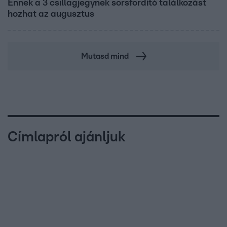
Ennek a 3 csillagjegynek sorsfordító találkozást
hozhat az augusztus
Mutasd mind
Címlapról ajánljuk