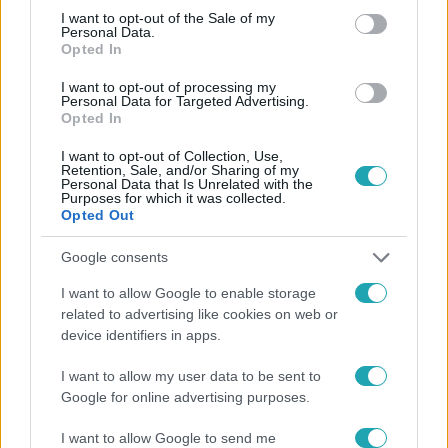
consent section.
I want to opt-out of the Sale of my
Personal Data.
Opted In
I want to opt-out of processing my
Personal Data for Targeted Advertising.
Opted In
#
HÍRADÓ
#
VIDEÓ
#
ADÁSRÉSZLETEK
#
BELFÖLD
I want to opt-out of Collection, Use,
#
CSALÁDI PROGRAM
#
MÁRCIUS 15
#
RTL
Retention, Sale, and/or Sharing of my
Personal Data that Is Unrelated with the
Purposes for which it was collected.
Opted Out
Google consents
I want to allow Google to enable storage
related to advertising like cookies on web or
Népszerű
device identifiers in apps.
I want to allow my user data to be sent to
Google for online advertising purposes.
I want to allow Google to send me