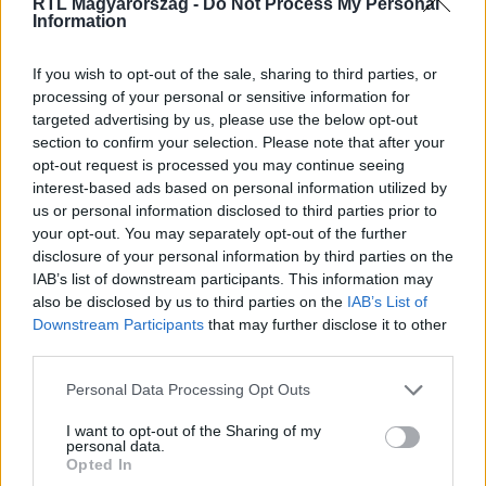
RTL Magyarország -
Do Not Process My Personal
Information
If you wish to opt-out of the sale, sharing to third parties, or
Itt állítsd be, hogy az RTL.hu az elsők között
processing of your personal or sensitive information for
legyen a Google-találatokban!
targeted advertising by us, please use the below opt-out
section to confirm your selection. Please note that after your
opt-out request is processed you may continue seeing
interest-based ads based on personal information utilized by
us or personal information disclosed to third parties prior to
your opt-out. You may separately opt-out of the further
disclosure of your personal information by third parties on the
IAB’s list of downstream participants. This information may
also be disclosed by us to third parties on the
IAB’s List of
Downstream Participants
that may further disclose it to other
third parties.
Please note that this website/app uses one or more Google
Personal Data Processing Opt Outs
Kövess minket, és értesülj a friss hírekről a
services and may gather and store information including but
Facebookon is!
not limited to your visit or usage behaviour. You may click to
I want to opt-out of the Sharing of my
personal data.
grant or deny consent to Google and its third-party tags to
Opted In
use your data for below specified purposes in below Google
Követem