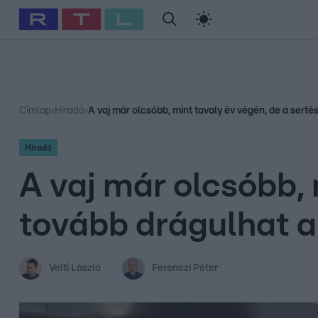
#
Babits Marcella
#
Szellő István
#
Most Wanted
#
Gallusz Ni
Címlap
›
Híradó
›
A vaj már olcsóbb, mint tavaly év végén, de a ser
Híradó
A vaj már olcsóbb, 
tovább drágulhat 
Velti László
Ferenczi Péter