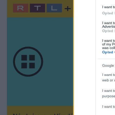
I want t
Opted 
I want 
Advertis
Opted 
I want t
of my P
was col
Opted 
Google 
I want t
web or d
I want t
purpose
I want 