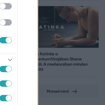
Kultúra
Hosszú Katinka a
dokumentumfilmjében Shane
Tusupról: A medencében minden
működött
Mutasd mind