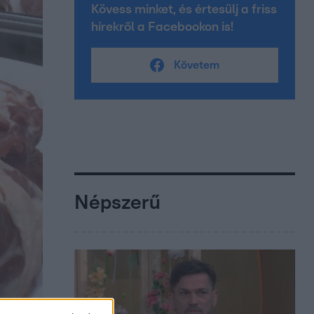
Kövess minket, és értesülj a friss
hírekről a Facebookon is!
Követem
Népszerű