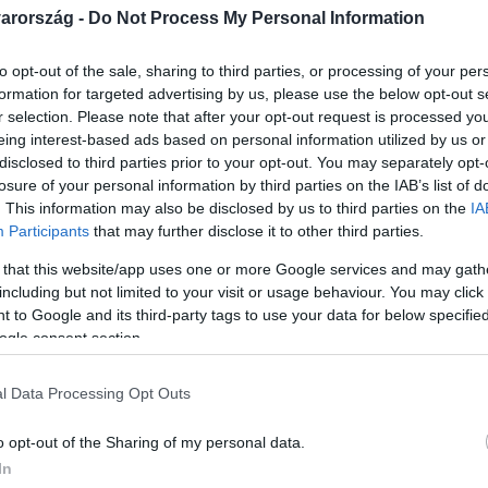
arország -
Do Not Process My Personal Information
to opt-out of the sale, sharing to third parties, or processing of your per
formation for targeted advertising by us, please use the below opt-out s
r selection. Please note that after your opt-out request is processed y
Link másolása
eing interest-based ads based on personal information utilized by us or
disclosed to third parties prior to your opt-out. You may separately opt-
losure of your personal information by third parties on the IAB’s list of
. This information may also be disclosed by us to third parties on the
IA
Participants
that may further disclose it to other third parties.
enhet érdemben az infláció – a jegybank
 that this website/app uses one or more Google services and may gath
15 százalékkal olcsóbb, mint tavaly év
including but not limited to your visit or usage behaviour. You may click 
zalékkal tovább drágulhat a következő
 to Google and its third-party tags to use your data for below specifi
ogle consent section.
zgazdász szerint. Orbán Viktor
mondta, az élelmiszerárstopot csak akkor
l Data Processing Opt Outs
ően lassul az infláció.
o opt-out of the Sharing of my personal data.
In