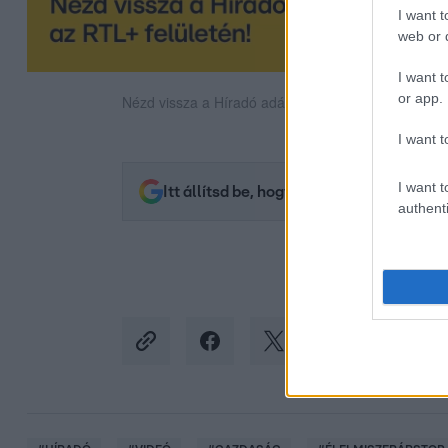
I want t
web or d
I want t
or app.
Nézd vissza a Híradó adásait az RTL+ felületén!
I want t
I want t
Itt állítsd be, hogy az RTL.hu az elsők 
authenti