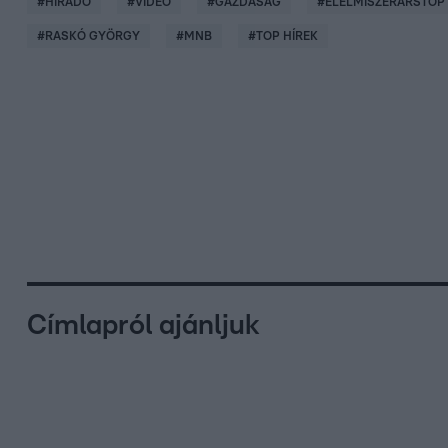
#
HÍRADÓ
#
VIDEÓ
#
GAZDASÁG
#
ÉLELMISZERÁRSTOP
#
RASKÓ GYÖRGY
#
MNB
#
TOP HÍREK
Címlapról ajánljuk