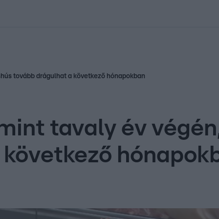
kolett
#
Időjárás
#
RTL műsor
#
Víz
#
Magyar Péter
#
Csillagjeg
téshús tovább drágulhat a következő hónapokban
mint tavaly év végén
a következő hónapok