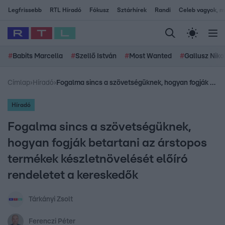
Legfrissebb
RTL Híradó
Fókusz
Sztárhírek
Randi
Celeb vagyok, me
#
Babits Marcella
#
Szellő István
#
Most Wanted
#
Gallusz Niko
Címlap
›
Híradó
›
Fogalma sincs a szövetségüknek, hogyan fogják betartani az árstopos termékek készletnövelését előíró rendeletet a kereskedők
Híradó
Fogalma sincs a szövetségüknek,
hogyan fogják betartani az árstopos
termékek készletnövelését előíró
rendeletet a kereskedők
Tárkányi Zsolt
Ferenczi Péter