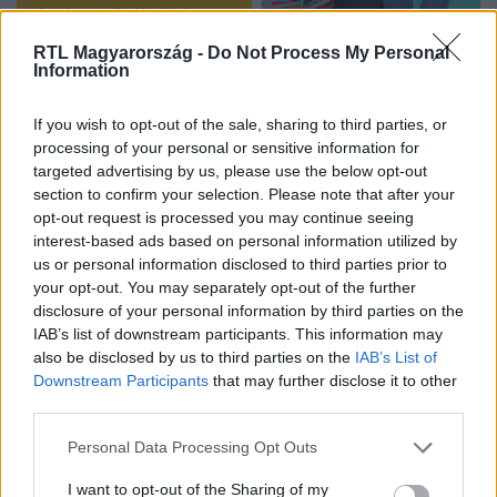
RTL Magyarország -
Do Not Process My Personal
Information
Nézd vissza a Híradó adásait az RTL+ felületén!
If you wish to opt-out of the sale, sharing to third parties, or
processing of your personal or sensitive information for
targeted advertising by us, please use the below opt-out
Itt állítsd be, hogy az RTL.hu az elsők között
section to confirm your selection. Please note that after your
legyen a Google-találatokban!
opt-out request is processed you may continue seeing
interest-based ads based on personal information utilized by
us or personal information disclosed to third parties prior to
your opt-out. You may separately opt-out of the further
disclosure of your personal information by third parties on the
IAB’s list of downstream participants. This information may
also be disclosed by us to third parties on the
IAB’s List of
Downstream Participants
that may further disclose it to other
third parties.
Please note that this website/app uses one or more Google
Personal Data Processing Opt Outs
services and may gather and store information including but
Kövess minket, és értesülj a friss hírekről a
not limited to your visit or usage behaviour. You may click to
I want to opt-out of the Sharing of my