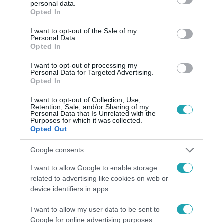
personal data.
grant or deny consent to Google and its third-party tags to
Facebookon is!
Opted In
use your data for below specified purposes in below Google
consent section.
I want to opt-out of the Sale of my
Követem
Personal Data.
Opted In
I want to opt-out of processing my
Personal Data for Targeted Advertising.
Opted In
I want to opt-out of Collection, Use,
#
HÍRADÓ
#
VIDEÓ
Retention, Sale, and/or Sharing of my
Personal Data that Is Unrelated with the
#
MAGYAR NEMZETI KERESKEDELMI SZÖVETSÉG
Purposes for which it was collected.
Opted Out
#
GAZDASÁG
#
ÁRSTOP
#
TERMÉKEK
Google consents
I want to allow Google to enable storage
related to advertising like cookies on web or
device identifiers in apps.
I want to allow my user data to be sent to
Google for online advertising purposes.