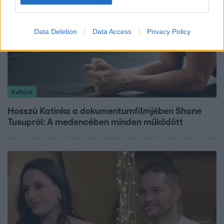
Data Deletion
Data Access
Privacy Policy
Kultúra
Hosszú Katinka a dokumentumfilmjében Shane
Tusupról: A medencében minden működött