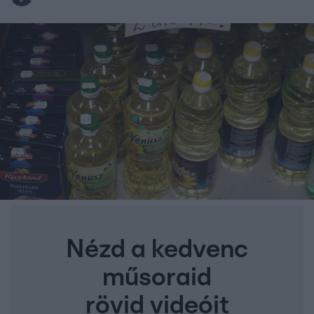
Nézd a kedvenc
műsoraid
rövid videóit