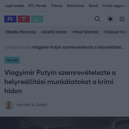
Legfrissebb
RTL Híradó
Fókusz
Sztárhírek
Randi
Celeb vagyok, me
#
Babits Marcella
#
Szellő István
#
Most Wanted
#
Gallusz Niko
Címlap
›
Híradó
›
Vlagyimir Putyin szemrevételezte a helyreállítási munkálatokat a krími hídon
Híradó
Vlagyimir Putyin szemrevételezte a
helyreállítási munkálatokat a krími
hídon
Horváth B. Ádám