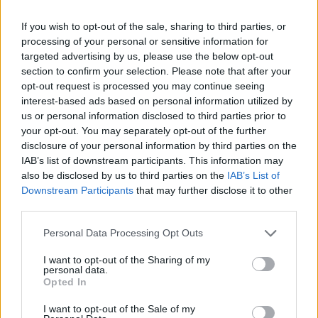
legyen a Google-találatokban!
If you wish to opt-out of the sale, sharing to third parties, or
processing of your personal or sensitive information for
targeted advertising by us, please use the below opt-out
section to confirm your selection. Please note that after your
opt-out request is processed you may continue seeing
interest-based ads based on personal information utilized by
us or personal information disclosed to third parties prior to
your opt-out. You may separately opt-out of the further
disclosure of your personal information by third parties on the
IAB’s list of downstream participants. This information may
also be disclosed by us to third parties on the
IAB’s List of
Kövess minket, és értesülj a friss hírekről a
Downstream Participants
that may further disclose it to other
third parties.
Facebookon is!
Please note that this website/app uses one or more Google
Personal Data Processing Opt Outs
services and may gather and store information including but
Követem
not limited to your visit or usage behaviour. You may click to
I want to opt-out of the Sharing of my
personal data.
grant or deny consent to Google and its third-party tags to
Opted In
use your data for below specified purposes in below Google
consent section.
I want to opt-out of the Sale of my