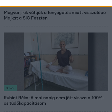
Fókusz
Megvan, kik váltják a fenyegetés miatt visszalépő
Majkát a SIC Feszten
Bulvár
Rubint Réka: A mai napig nem jött vissza a 100%-
os tüdőkapacitásom