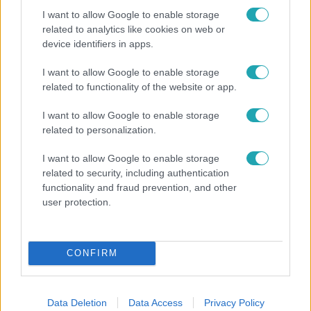
I want to allow Google to enable storage
related to analytics like cookies on web or
device identifiers in apps.
I want to allow Google to enable storage
Reggeli
related to functionality of the website or app.
Öt gyereket neveltek fel közösen – szinte sosem
I want to allow Google to enable storage
mutatja meg férjét Ungár Anikó
related to personalization.
I want to allow Google to enable storage
related to security, including authentication
7:51
functionality and fraud prevention, and other
user protection.
CONFIRM
Data Deletion
Data Access
Privacy Policy