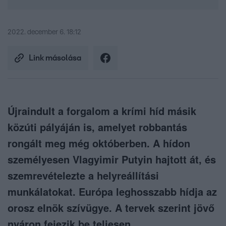
2022. december 6. 18:12
Link másolása
Újraindult a forgalom a krími híd másik
közúti pályáján is, amelyet robbantás
rongált meg még októberben. A hídon
személyesen Vlagyimir Putyin hajtott át, és
szemrevételezte a helyreállítási
munkálatokat. Európa leghosszabb hídja az
orosz elnök szívügye. A tervek szerint jövő
nyáron fejezik be teljesen.