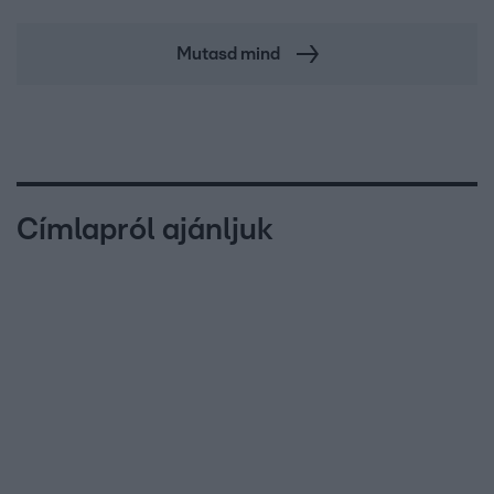
Mutasd mind
Címlapról ajánljuk