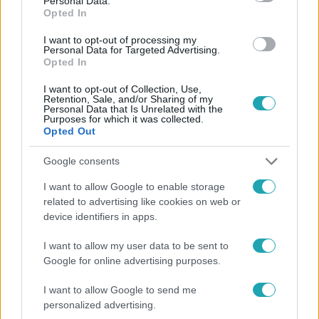
Personal Data.
Opted In
#
HÍRADÓ
#
VIDEÓ
#
KÜLFÖLD
I want to opt-out of processing my
#
OROSZ-UKRÁN HÁBORÚ
#
KRÍMI HÍD
#
ROBBANTÁS
Personal Data for Targeted Advertising.
Opted In
#
VLAGYIMIR PUTYIN
I want to opt-out of Collection, Use,
Retention, Sale, and/or Sharing of my
Personal Data that Is Unrelated with the
Purposes for which it was collected.
Opted Out
Google consents
I want to allow Google to enable storage
Népszerű
related to advertising like cookies on web or
device identifiers in apps.
I want to allow my user data to be sent to
Google for online advertising purposes.
13:37
I want to allow Google to send me
personalized advertising.