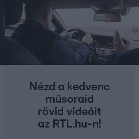
Nézd a kedvenc
műsoraid
rövid videóit
az RTL.hu-n!