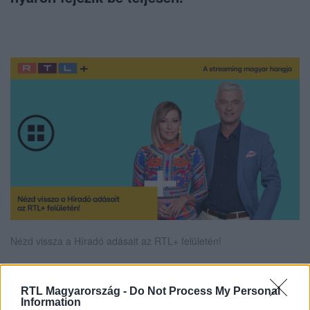
Nézd vissza a Híradó adásait az RTL+ felületén!
RTL Magyarország -
Do Not Process My Personal
Itt állítsd be, hogy az RTL.hu az elsők között
Information