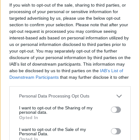
If you wish to opt-out of the sale, sharing to third parties, or
processing of your personal or sensitive information for
targeted advertising by us, please use the below opt-out
section to confirm your selection. Please note that after your
opt-out request is processed you may continue seeing
interest-based ads based on personal information utilized by
us or personal information disclosed to third parties prior to
your opt-out. You may separately opt-out of the further
disclosure of your personal information by third parties on the
Kövess minket, és értesülj a friss hírekről a
IAB’s list of downstream participants. This information may
also be disclosed by us to third parties on the
IAB’s List of
Facebookon is!
Downstream Participants
that may further disclose it to other
third parties.
Követem
Please note that this website/app uses one or more Google
Personal Data Processing Opt Outs
services and may gather and store information including but
not limited to your visit or usage behaviour. You may click to
I want to opt-out of the Sharing of my
personal data.
grant or deny consent to Google and its third-party tags to
Opted In
use your data for below specified purposes in below Google
consent section.
I want to opt-out of the Sale of my
#
HÍRADÓ
#
KÜLFÖLD
#
ADÁSRÉSZLETEK
#
VIDEÓ
Personal Data.
Opted In