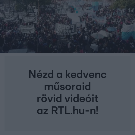
Nézd a kedvenc
műsoraid
rövid videóit
az RTL.hu-n!