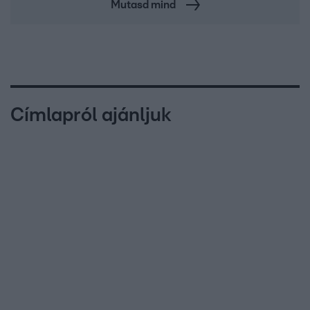
Mutasd mind
Címlapról ajánljuk