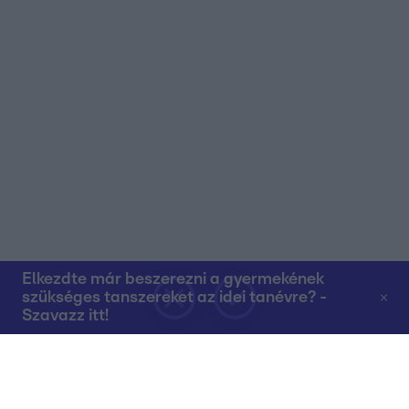
Elkezdte már beszerezni a gyermekének
szükséges tanszereket az idei tanévre? -
Szavazz itt!