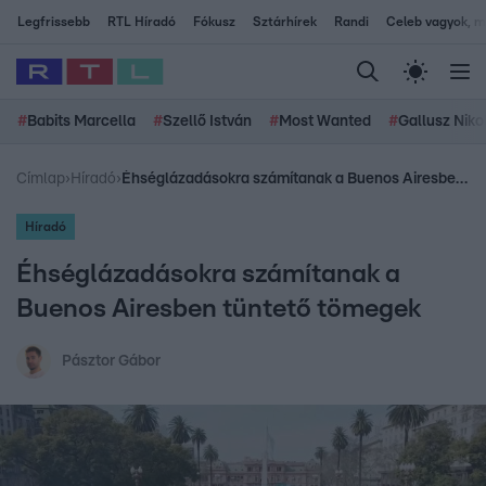
Legfrissebb
RTL Híradó
Fókusz
Sztárhírek
Randi
Celeb vagyok, me
#
Babits Marcella
#
Szellő István
#
Most Wanted
#
Gallusz Niko
Címlap
›
Híradó
›
Éhséglázadásokra számítanak a Buenos Airesben tüntető tömegek
Híradó
Éhséglázadásokra számítanak a
Buenos Airesben tüntető tömegek
Pásztor Gábor