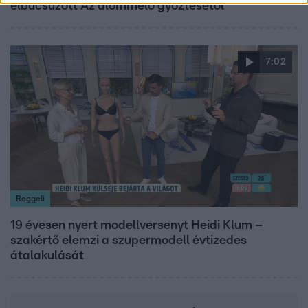
elbúcsúzott Az álommeló győztesétől
7:02
Reggeli
19 évesen nyert modellversenyt Heidi Klum –
szakértő elemzi a szupermodell évtizedes
átalakulását