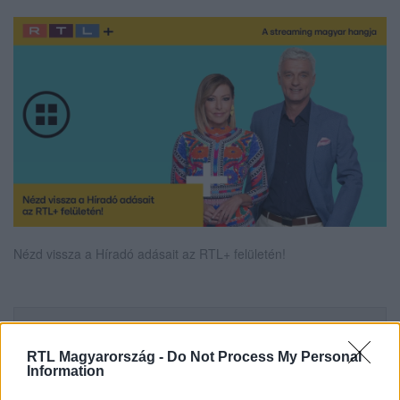
Nézd vissza a Híradó adásait az RTL+ felületén!
Itt állítsd be, hogy az RTL.hu az elsők között
legyen a Google-találatokban!
RTL Magyarország -
Do Not Process My Personal
Information