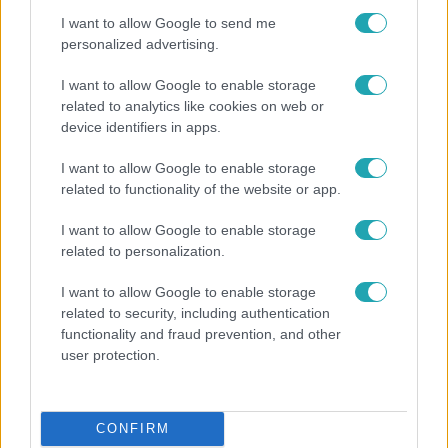
I want to allow Google to send me
personalized advertising.
I want to allow Google to enable storage
related to analytics like cookies on web or
device identifiers in apps.
I want to allow Google to enable storage
related to functionality of the website or app.
I want to allow Google to enable storage
Horoszkóp
related to personalization.
Ennek a 3 csillagjegynek váratlan sikereket hozhat
I want to allow Google to enable storage
a hét
related to security, including authentication
functionality and fraud prevention, and other
user protection.
13:37
CONFIRM