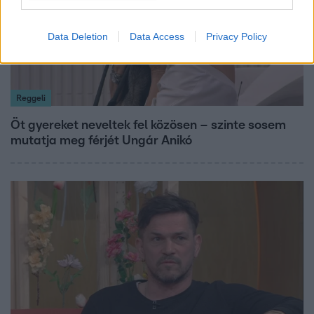
Data Deletion
Data Access
Privacy Policy
Reggeli
Öt gyereket neveltek fel közösen – szinte sosem
mutatja meg férjét Ungár Anikó