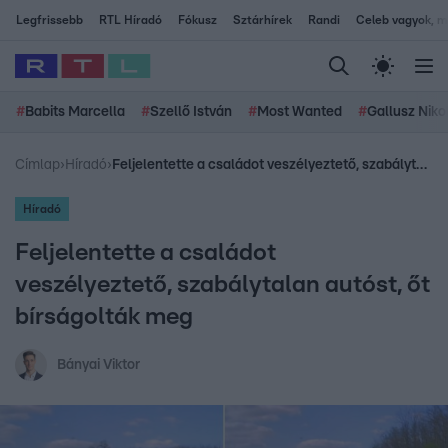
Legfrissebb
RTL Híradó
Fókusz
Sztárhírek
Randi
Celeb vagyok, me
#
Babits Marcella
#
Szellő István
#
Most Wanted
#
Gallusz Niko
Címlap
›
Híradó
›
Feljelentette a családot veszélyeztető, szabálytalan autóst, őt bírságolták meg
Híradó
Feljelentette a családot
veszélyeztető, szabálytalan autóst, őt
bírságolták meg
Bányai Viktor