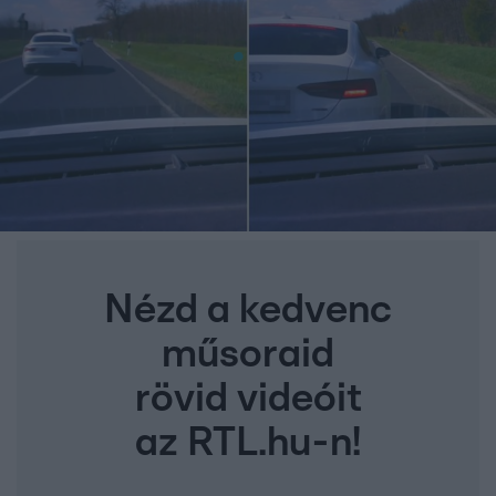
Nézd a kedvenc
műsoraid
rövid videóit
az RTL.hu-n!