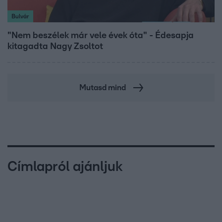
Bulvár
"Nem beszélek már vele évek óta" - Édesapja
kitagadta Nagy Zsoltot
Mutasd mind
Címlapról ajánljuk