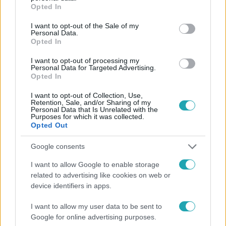
grant or deny consent to Google and its third-party tags to
Opted In
use your data for below specified purposes in below Google
Követem
consent section.
I want to opt-out of the Sale of my
Personal Data.
Opted In
I want to opt-out of processing my
Personal Data for Targeted Advertising.
Opted In
#
HÍRADÓ
#
BALESET-BŰNÜGY
#
ADÁSRÉSZLETEK
I want to opt-out of Collection, Use,
#
BŰNÜGY
#
GYŐR
#
ELŐZÉS
#
ÉLETVESZÉLYES
Retention, Sale, and/or Sharing of my
Personal Data that Is Unrelated with the
#
RENDŐR
#
AUDI
#
SZABÁLYTALAN
#
VIDEÓ
Purposes for which it was collected.
Opted Out
Google consents
I want to allow Google to enable storage
related to advertising like cookies on web or
device identifiers in apps.
Népszerű
I want to allow my user data to be sent to
Google for online advertising purposes.