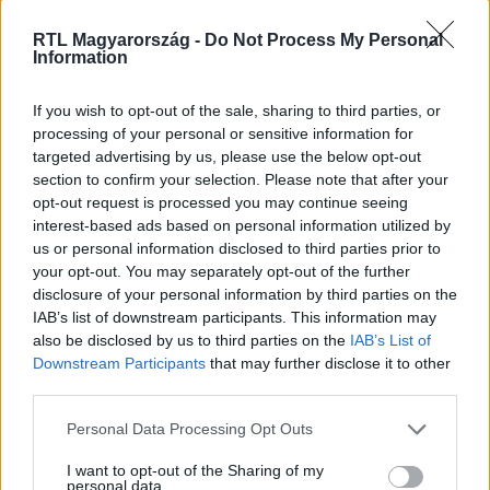
Nézd vissza a Híradó adásait az RTL+ felületén!
RTL Magyarország -
Do Not Process My Personal
Information
If you wish to opt-out of the sale, sharing to third parties, or
Itt állítsd be, hogy az RTL.hu az elsők között
processing of your personal or sensitive information for
legyen a Google-találatokban!
targeted advertising by us, please use the below opt-out
section to confirm your selection. Please note that after your
opt-out request is processed you may continue seeing
interest-based ads based on personal information utilized by
us or personal information disclosed to third parties prior to
your opt-out. You may separately opt-out of the further
disclosure of your personal information by third parties on the
IAB’s list of downstream participants. This information may
also be disclosed by us to third parties on the
IAB’s List of
Downstream Participants
that may further disclose it to other
third parties.
Please note that this website/app uses one or more Google
Personal Data Processing Opt Outs
Kövess minket, és értesülj a friss hírekről a
services and may gather and store information including but
Facebookon is!
not limited to your visit or usage behaviour. You may click to
I want to opt-out of the Sharing of my
personal data.