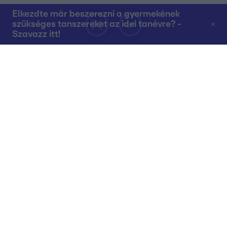
Elkezdte már beszerezni a gyermekének
szükséges tanszereket az idei tanévre? -
Szavazz itt!
Rólunk
Teljes adások az RTL+-on