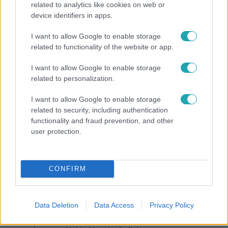
related to analytics like cookies on web or
device identifiers in apps.
Horoszkóp
I want to allow Google to enable storage
Ennek a 3 csillagjegynek váratlan sikereket hozhat
related to functionality of the website or app.
a hét
I want to allow Google to enable storage
related to personalization.
I want to allow Google to enable storage
13:37
related to security, including authentication
functionality and fraud prevention, and other
user protection.
CONFIRM
Reggeli
Data Deletion
Data Access
Privacy Policy
Öt gyereket neveltek fel közösen – szinte sosem