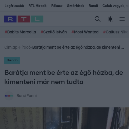
Legfrissebb
RTL Híradó
Fókusz
Sztárhírek
Randi
Celeb vagyok, me
#
Babits Marcella
#
Szellő István
#
Most Wanted
#
Gallusz Niko
Címlap
›
Híradó
›
Barátja ment be érte az égő házba, de kimenteni már nem tudta
Híradó
Barátja ment be érte az égő házba, de
kimenteni már nem tudta
Barsi Fanni