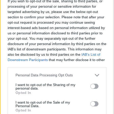
If you wish to opt-out of the sale, sharing to third parties, or
processing of your personal or sensitive information for
targeted advertising by us, please use the below opt-out
section to confirm your selection. Please note that after your
opt-out request is processed you may continue seeing
interest-based ads based on personal information utilized by
us or personal information disclosed to third parties prior to
your opt-out. You may separately opt-out of the further
disclosure of your personal information by third parties on the
IAB’s list of downstream participants. This information may
also be disclosed by us to third parties on the
IAB’s List of
Kövess minket, és értesülj a friss hírekről a
Downstream Participants
that may further disclose it to other
third parties.
Facebookon is!
Please note that this website/app uses one or more Google
Personal Data Processing Opt Outs
services and may gather and store information including but
Követem
not limited to your visit or usage behaviour. You may click to
I want to opt-out of the Sharing of my
personal data.
grant or deny consent to Google and its third-party tags to
Opted In
use your data for below specified purposes in below Google
consent section.
I want to opt-out of the Sale of my
Personal Data.
Opted In
#
HÍRADÓ
#
BELFÖLD
#
ADÁSRÉSZLETEK
#
TŰZ