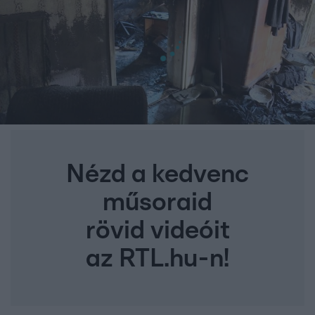
Nézd a kedvenc
műsoraid
rövid videóit
az RTL.hu-n!