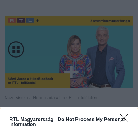
Nézd vissza a Híradó adásait az RTL+ felületén!
RTL Magyarország -
Do Not Process My Personal
Itt állítsd be, hogy az RTL.hu az elsők között
Information
legyen a Google-találatokban!