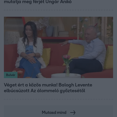
mutatja meg férjét Ungár Anikó
Bulvár
Véget ért a közös munka! Balogh Levente
elbúcsúzott Az álommeló győztesétől
Mutasd mind