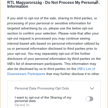
RTL Magyarország -
Do Not Process My Personal
Itt állítsd be, hogy az RTL.hu az elsők között
Information
legyen a Google-találatokban!
If you wish to opt-out of the sale, sharing to third parties, or
processing of your personal or sensitive information for
targeted advertising by us, please use the below opt-out
section to confirm your selection. Please note that after your
opt-out request is processed you may continue seeing
interest-based ads based on personal information utilized by
us or personal information disclosed to third parties prior to
your opt-out. You may separately opt-out of the further
disclosure of your personal information by third parties on the
IAB’s list of downstream participants. This information may
also be disclosed by us to third parties on the
IAB’s List of
Kövess minket, és értesülj a friss hírekről a
Downstream Participants
that may further disclose it to other
Facebookon is!
third parties.
Please note that this website/app uses one or more Google
Personal Data Processing Opt Outs
Követem
services and may gather and store information including but
not limited to your visit or usage behaviour. You may click to
I want to opt-out of the Sharing of my
personal data.
grant or deny consent to Google and its third-party tags to
Opted In
use your data for below specified purposes in below Google