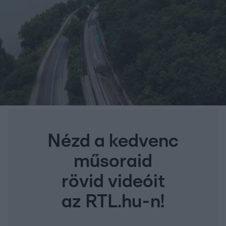
Nézd a kedvenc
műsoraid
rövid videóit
az RTL.hu-n!