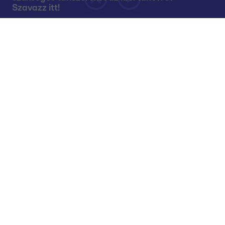
Szavazz itt!
Rólunk
Teljes adások az RTL+-on
Műsorújság