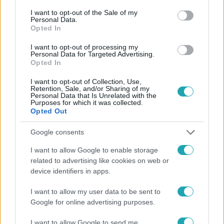
consent section.
I want to opt-out of the Sale of my
Personal Data.
Opted In
#
HÍRADÓ
#
BELFÖLD
#
ADÁSRÉSZLETEK
I want to opt-out of processing my
#
IDŐJÁRÁS
#
PUSZTÍTÁS
#
SÁRLAVINA
#
ÚTZÁR
Personal Data for Targeted Advertising.
Opted In
#
SZOB
#
NAGYMAROS
I want to opt-out of Collection, Use,
Retention, Sale, and/or Sharing of my
Personal Data that Is Unrelated with the
Purposes for which it was collected.
Opted Out
Google consents
I want to allow Google to enable storage
Népszerű
related to advertising like cookies on web or
device identifiers in apps.
I want to allow my user data to be sent to
17:24
Google for online advertising purposes.
I want to allow Google to send me