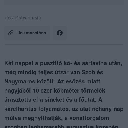
2022. június 11. 16:40
Link másolása
Két nappal a pusztító kő- és sárlavina után,
még mindig teljes útzár van Szob és
Nagymaros között. Az esőzés miatt
nagyjából 10 ezer köbméter törmelék
árasztotta el a síneket és a főutat. A
kárelhárítás folyamatos, az utat néhány nap
múlva megnyithatják, a vonatforgalom
azonban leghamarabb augusztus közepén