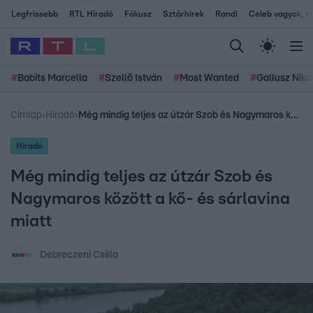
Legfrissebb
RTL Híradó
Fókusz
Sztárhírek
Randi
Celeb vagyok, me
#
Babits Marcella
#
Szellő István
#
Most Wanted
#
Gallusz Niko
Címlap
›
Híradó
›
Még mindig teljes az útzár Szob és Nagymaros között a kő- és sárlavina miatt
Híradó
Még mindig teljes az útzár Szob és
Nagymaros között a kő- és sárlavina
miatt
Debreczeni Csilla