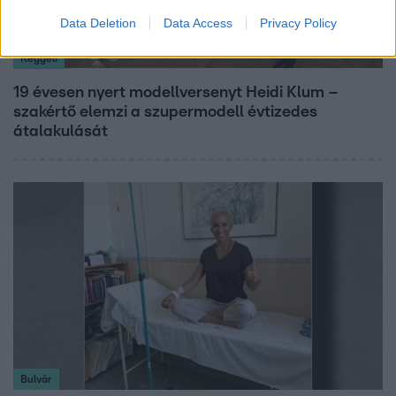
Data Deletion
Data Access
Privacy Policy
Reggeli
19 évesen nyert modellversenyt Heidi Klum –
szakértő elemzi a szupermodell évtizedes
átalakulását
Bulvár