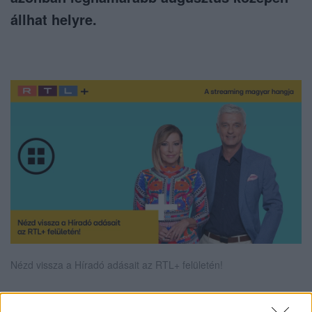
állhat helyre.
Nézd vissza a Híradó adásait az RTL+ felületén!