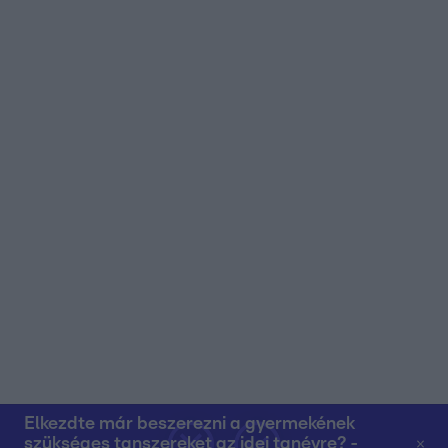
Elkezdte már beszerezni a gyermekének
szükséges tanszereket az idei tanévre? -