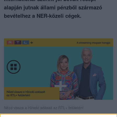
alapján jutnak állami pénzből származó
bevételhez a NER-közeli cégek.
Nézd vissza a Híradó adásait az RTL+ felületén!