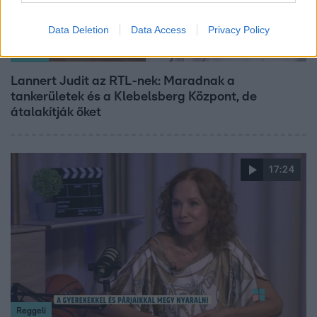
Data Deletion
Data Access
Privacy Policy
Híradó
Lannert Judit az RTL-nek: Maradnak a
tankerületek és a Klebelsberg Központ, de
átalakítják őket
17:24
Reggeli