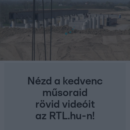
Nézd a kedvenc
műsoraid
rövid videóit
az RTL.hu-n!