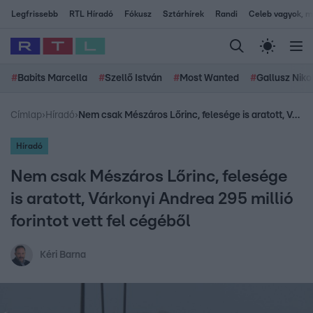
Legfrissebb
RTL Híradó
Fókusz
Sztárhírek
Randi
Celeb vagyok, me
#
Babits Marcella
#
Szellő István
#
Most Wanted
#
Gallusz Niko
Címlap
›
Híradó
›
Nem csak Mészáros Lőrinc, felesége is aratott, Várkonyi Andrea 295 millió forintot vett fel cégéből
Híradó
Nem csak Mészáros Lőrinc, felesége
is aratott, Várkonyi Andrea 295 millió
forintot vett fel cégéből
Kéri Barna