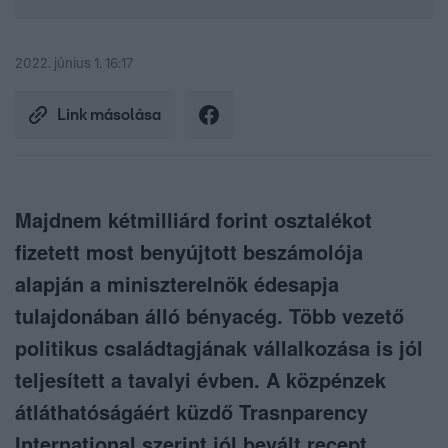
2022. június 1. 16:17
Link másolása
Majdnem kétmilliárd forint osztalékot
fizetett most benyújtott beszámolója
alapján a miniszterelnök édesapja
tulajdonában álló bényacég. Több vezető
politikus családtagjának vállalkozása is jól
teljesített a tavalyi évben. A közpénzek
átláthatóságáért küzdő Trasnparency
International szerint jól bevált recept