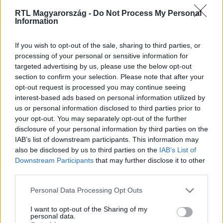
RTL Magyarország -
Do Not Process My Personal
Information
Itt állítsd be, hogy az RTL.hu az elsők között
legyen a Google-találatokban!
If you wish to opt-out of the sale, sharing to third parties, or
processing of your personal or sensitive information for
targeted advertising by us, please use the below opt-out
section to confirm your selection. Please note that after your
opt-out request is processed you may continue seeing
interest-based ads based on personal information utilized by
us or personal information disclosed to third parties prior to
your opt-out. You may separately opt-out of the further
disclosure of your personal information by third parties on the
IAB’s list of downstream participants. This information may
also be disclosed by us to third parties on the
IAB’s List of
Downstream Participants
that may further disclose it to other
Kövess minket, és értesülj a friss hírekről a
third parties.
Facebookon is!
Please note that this website/app uses one or more Google
Personal Data Processing Opt Outs
services and may gather and store information including but
Követem
not limited to your visit or usage behaviour. You may click to
I want to opt-out of the Sharing of my
personal data.
grant or deny consent to Google and its third-party tags to