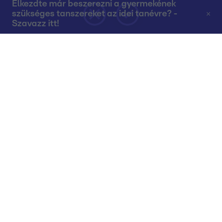
Elkezdte már beszerezni a gyermekének
szükséges tanszereket az idei tanévre? -
Szavazz itt!
Rólunk
Teljes adások az RTL+-on
Műsorújság