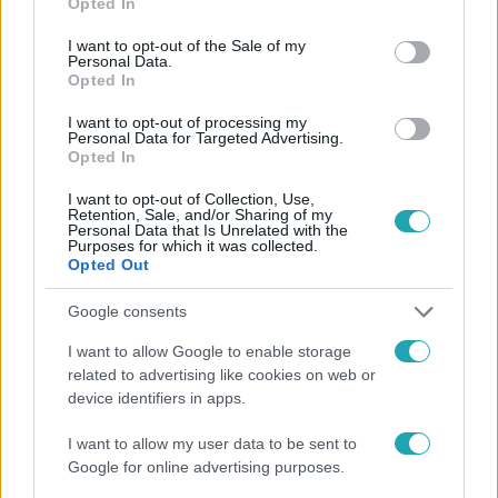
Opted In
use your data for below specified purposes in below Google
consent section.
I want to opt-out of the Sale of my
Personal Data.
Opted In
#
HÍRADÓ
#
BELFÖLD
#
ADÁSRÉSZLETEK
#
PÉNZ
I want to opt-out of processing my
Personal Data for Targeted Advertising.
#
OSZTALÉK
#
CÉG
#
MINISZTERELNÖK
Opted In
#
KÖZPÉNZ
#
NER
I want to opt-out of Collection, Use,
Retention, Sale, and/or Sharing of my
Personal Data that Is Unrelated with the
Purposes for which it was collected.
Opted Out
Google consents
I want to allow Google to enable storage
Népszerű
related to advertising like cookies on web or
device identifiers in apps.
I want to allow my user data to be sent to
Google for online advertising purposes.