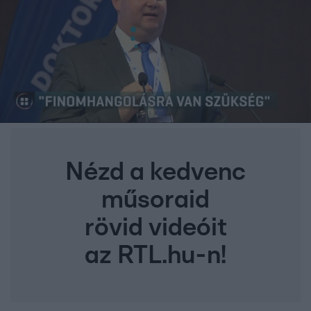
Nézd a kedvenc
műsoraid
rövid videóit
az RTL.hu-n!