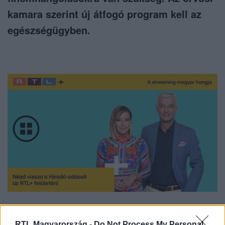
kamara szerint új átfogó program kell az
egészségügyben.
Nézd vissza a Híradó adásait az RTL+ felületén!
RTL Magyarország -
Do Not Process My Personal