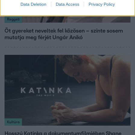
Data Deletion
Data Access
Privacy Policy
Reggeli
Öt gyereket neveltek fel közösen – szinte sosem
mutatja meg férjét Ungár Anikó
Kultúra
Hosszú Katinka a dokumentumfilmjében Shane