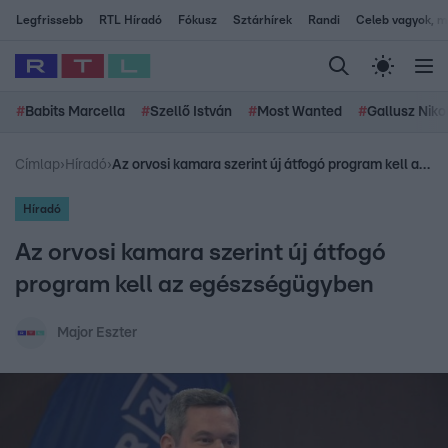
Legfrissebb
RTL Híradó
Fókusz
Sztárhírek
Randi
Celeb vagyok, me
#
Babits Marcella
#
Szellő István
#
Most Wanted
#
Gallusz Niko
Címlap
›
Híradó
›
Az orvosi kamara szerint új átfogó program kell az egészségügyben
Híradó
Az orvosi kamara szerint új átfogó
program kell az egészségügyben
Major Eszter