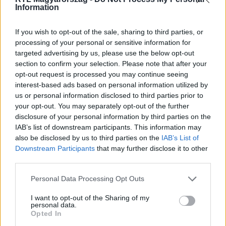
Information
Itt állítsd be, hogy az RTL.hu az elsők között
If you wish to opt-out of the sale, sharing to third parties, or
legyen a Google-találatokban!
processing of your personal or sensitive information for
targeted advertising by us, please use the below opt-out
section to confirm your selection. Please note that after your
opt-out request is processed you may continue seeing
interest-based ads based on personal information utilized by
us or personal information disclosed to third parties prior to
your opt-out. You may separately opt-out of the further
disclosure of your personal information by third parties on the
IAB’s list of downstream participants. This information may
also be disclosed by us to third parties on the
IAB’s List of
Downstream Participants
that may further disclose it to other
third parties.
Kövess minket, és értesülj a friss hírekről a
Please note that this website/app uses one or more Google
Personal Data Processing Opt Outs
Facebookon is!
services and may gather and store information including but
not limited to your visit or usage behaviour. You may click to
I want to opt-out of the Sharing of my
personal data.
Követem
grant or deny consent to Google and its third-party tags to
Opted In
use your data for below specified purposes in below Google