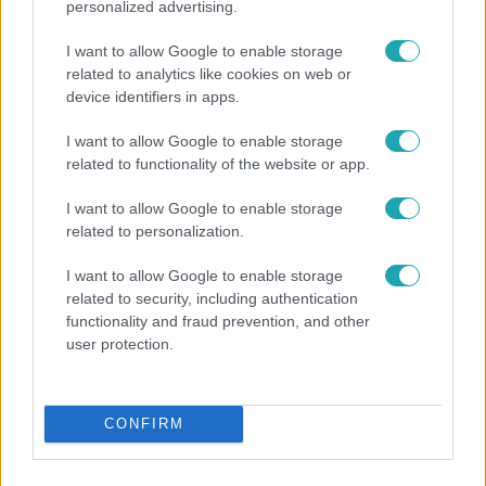
personalized advertising.
I want to allow Google to enable storage
related to analytics like cookies on web or
device identifiers in apps.
I want to allow Google to enable storage
Reggeli
related to functionality of the website or app.
„Ha olyan ember keresne meg, akkor sem
I want to allow Google to enable storage
vállalnám!” – Détár Enikő megszólalt a politikai
related to personalization.
megkeresésekkel kapcsolatban
I want to allow Google to enable storage
related to security, including authentication
functionality and fraud prevention, and other
13:37
user protection.
CONFIRM