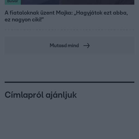
Bulvár
A fiataloknak üzent Majka: „Hagyjátok ezt abba,
ez nagyon ciki!”
Mutasd mind
Címlapról ajánljuk