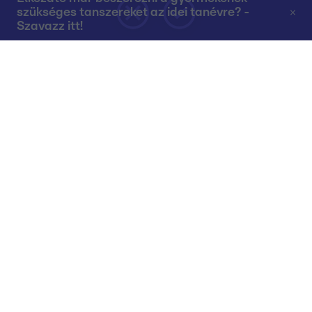
szükséges tanszereket az idei tanévre? -
Szavazz itt!
Rólunk
Teljes adások az RTL+-on
Műsorújság