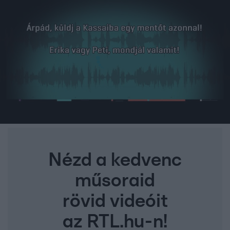
Nézd a kedvenc
műsoraid
rövid videóit
az RTL.hu-n!