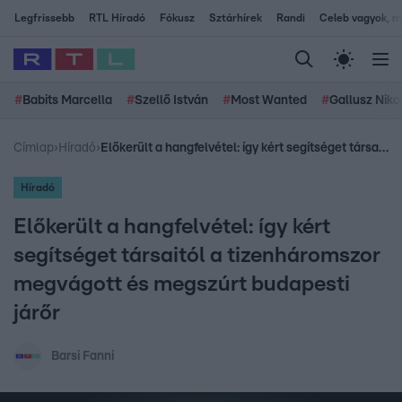
Legfrissebb
RTL Híradó
Fókusz
Sztárhírek
Randi
Celeb vagyok, me
#
Babits Marcella
#
Szellő István
#
Most Wanted
#
Gallusz Niko
Címlap
›
Híradó
›
Előkerült a hangfelvétel: így kért segítséget társaitól a tizenháromszor megvágott és megszúrt budapesti járőr
Híradó
Előkerült a hangfelvétel: így kért
segítséget társaitól a tizenháromszor
megvágott és megszúrt budapesti
járőr
Barsi Fanni