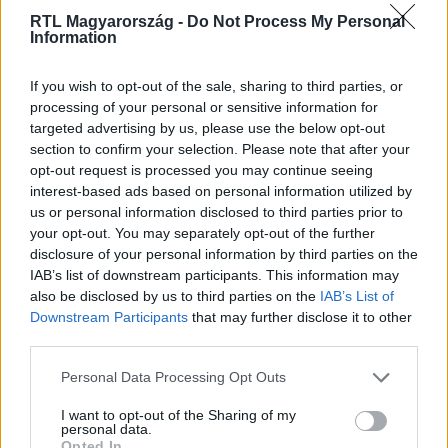
RTL Magyarország -
Do Not Process My Personal
Information
Itt állítsd be, hogy az RTL.hu az elsők között
legyen a Google-találatokban!
If you wish to opt-out of the sale, sharing to third parties, or
processing of your personal or sensitive information for
targeted advertising by us, please use the below opt-out
section to confirm your selection. Please note that after your
opt-out request is processed you may continue seeing
interest-based ads based on personal information utilized by
us or personal information disclosed to third parties prior to
your opt-out. You may separately opt-out of the further
disclosure of your personal information by third parties on the
IAB’s list of downstream participants. This information may
also be disclosed by us to third parties on the
IAB’s List of
Downstream Participants
that may further disclose it to other
Kövess minket, és értesülj a friss hírekről a
third parties.
Facebookon is!
Please note that this website/app uses one or more Google
Personal Data Processing Opt Outs
services and may gather and store information including but
Követem
not limited to your visit or usage behaviour. You may click to
I want to opt-out of the Sharing of my
personal data.
grant or deny consent to Google and its third-party tags to
Opted In