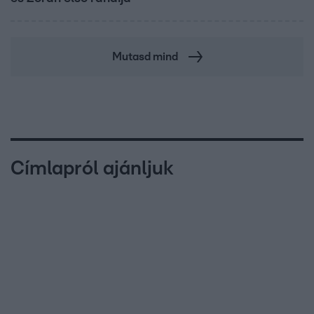
Mutasd mind
Címlapról ajánljuk