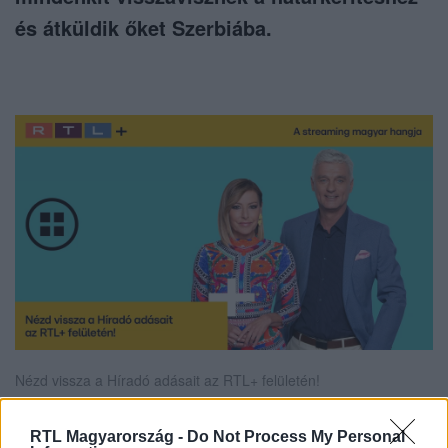
és átküldik őket Szerbiába.
Nézd vissza a Híradó adásait az RTL+ felületén!
RTL Magyarország -
Do Not Process My Personal