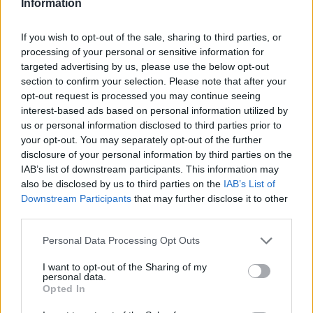
Information
Itt állítsd be, hogy az RTL.hu az elsők között
legyen a Google-találatokban!
If you wish to opt-out of the sale, sharing to third parties, or
processing of your personal or sensitive information for
targeted advertising by us, please use the below opt-out
section to confirm your selection. Please note that after your
opt-out request is processed you may continue seeing
interest-based ads based on personal information utilized by
us or personal information disclosed to third parties prior to
your opt-out. You may separately opt-out of the further
disclosure of your personal information by third parties on the
IAB’s list of downstream participants. This information may
also be disclosed by us to third parties on the
IAB’s List of
Downstream Participants
that may further disclose it to other
Kövess minket, és értesülj a friss hírekről a
third parties.
Facebookon is!
Please note that this website/app uses one or more Google
Personal Data Processing Opt Outs
services and may gather and store information including but
Követem
not limited to your visit or usage behaviour. You may click to
I want to opt-out of the Sharing of my
personal data.
grant or deny consent to Google and its third-party tags to
Opted In
use your data for below specified purposes in below Google
consent section.