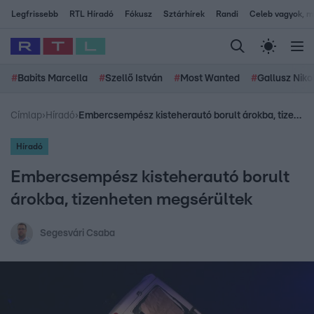
Legfrissebb
RTL Híradó
Fókusz
Sztárhírek
Randi
Celeb vagyok, me
#
Babits Marcella
#
Szellő István
#
Most Wanted
#
Gallusz Niko
Címlap
›
Híradó
›
Embercsempész kisteherautó borult árokba, tizenheten megsérültek
Híradó
Embercsempész kisteherautó borult
árokba, tizenheten megsérültek
Segesvári Csaba