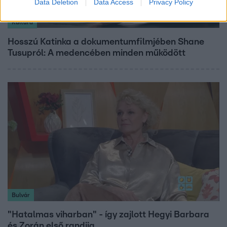
Data Deletion
Data Access
Privacy Policy
Kultúra
Hosszú Katinka a dokumentumfilmjében Shane
Tusupról: A medencében minden működött
Bulvár
"Hatalmas viharban" - így zajlott Hegyi Barbara
és Zorán első randija