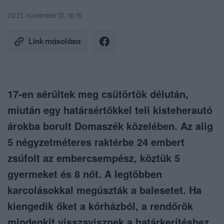
2021. november 12. 16:16
Link másolása
17-en sérültek meg csütörtök délután,
miután egy határsértőkkel teli kisteherautó
árokba borult Domaszék közelében. Az alig
5 négyzetméteres raktérbe 24 embert
zsúfolt az embercsempész, köztük 5
gyermeket és 8 nőt. A legtöbben
karcolásokkal megúszták a balesetet. Ha
kiengedik őket a kórházból, a rendőrök
mindenkit visszavisznek a határkerítéshez