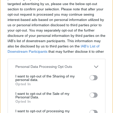
targeted advertising by us, please use the below opt-out
section to confirm your selection. Please note that after your
opt-out request is processed you may continue seeing
interest-based ads based on personal information utilized by
us or personal information disclosed to third parties prior to
your opt-out. You may separately opt-out of the further
Kövess minket, és értesülj a friss hírekről a
disclosure of your personal information by third parties on the
IAB’s list of downstream participants. This information may
Facebookon is!
also be disclosed by us to third parties on the
IAB’s List of
Downstream Participants
that may further disclose it to other
Követem
third parties.
Please note that this website/app uses one or more Google
Personal Data Processing Opt Outs
services and may gather and store information including but
not limited to your visit or usage behaviour. You may click to
I want to opt-out of the Sharing of my
personal data.
grant or deny consent to Google and its third-party tags to
Opted In
use your data for below specified purposes in below Google
#
HÍRADÓ
#
ADÁSRÉSZLETEK
#
BŰNÜGY
consent section.
I want to opt-out of the Sale of my
Personal Data.
#
GYILKOSSÁG
#
NAGYAPA
#
FÉLTÉKENYSÉG
Opted In
#
RTL
I want to opt-out of processing my