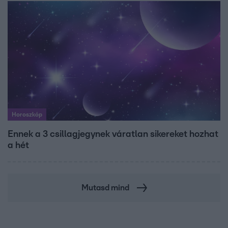
Horoszkóp
Ennek a 3 csillagjegynek váratlan sikereket hozhat
a hét
Mutasd mind