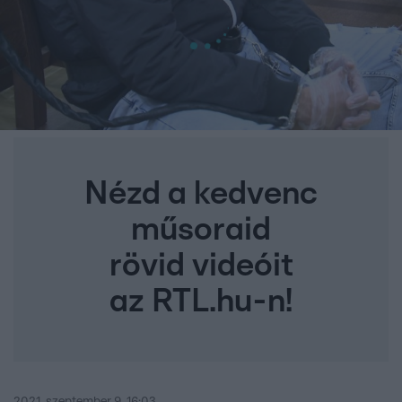
Nézd a kedvenc
műsoraid
rövid videóit
az RTL.hu-n!