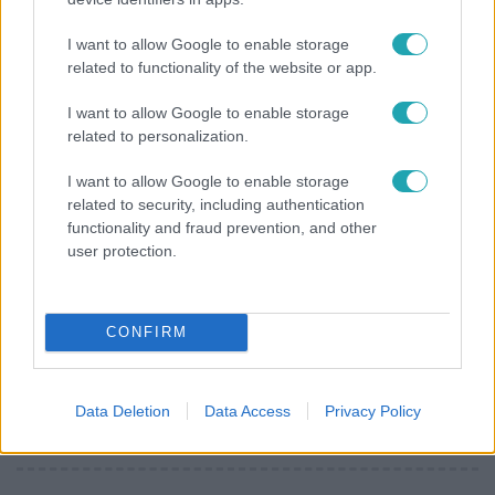
Hazaszállították a kórházból Kati nénit, a házuk
I want to allow Google to enable storage
előtt vették észre, hogy már nem él
related to functionality of the website or app.
I want to allow Google to enable storage
related to personalization.
I want to allow Google to enable storage
related to security, including authentication
functionality and fraud prevention, and other
user protection.
CONFIRM
Életmód
Kitört a lecsó-láz! Íme 3 tuti recept az
Data Deletion
Data Access
Privacy Policy
elkészítéséhez