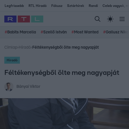
Legfrissebb
RTL Híradó
Fókusz
Sztárhírek
Randi
Celeb vagyok, me
#
Babits Marcella
#
Szellő István
#
Most Wanted
#
Gallusz Niko
Címlap
›
Híradó
›
Féltékenységből ölte meg nagyapját
Híradó
Féltékenységből ölte meg nagyapját
Bányai Viktor