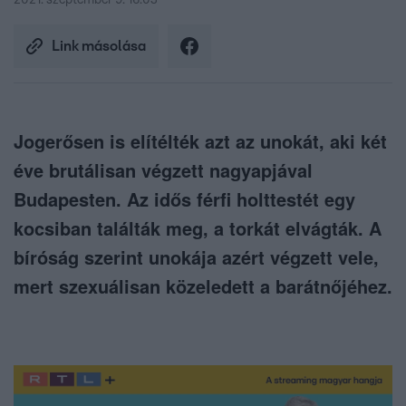
2021. szeptember 9. 16:03
Link másolása
Jogerősen is elítélték azt az unokát, aki két
éve brutálisan végzett nagyapjával
Budapesten. Az idős férfi holttestét egy
kocsiban találták meg, a torkát elvágták. A
bíróság szerint unokája azért végzett vele,
mert szexuálisan közeledett a barátnőjéhez.