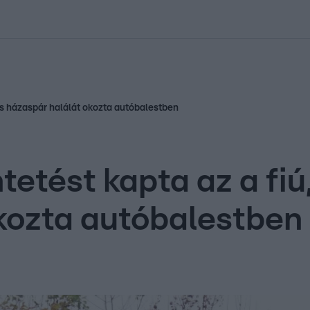
kolett
#
Időjárás
#
RTL műsor
#
Víz
#
Magyar Péter
#
Csillagjeg
dős házaspár halálát okozta autóbalestben
etést kapta az a fiú,
kozta autóbalestben