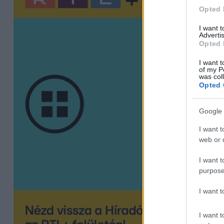
Opted 
I want 
Advertis
Opted 
I want t
of my P
was col
Opted 
Google 
I want t
web or d
I want t
purpose
I want 
I want t