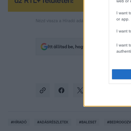
web or d
I want t
or app.
Nézd vissza a Híradó adásait az RTL+ felületén!
I want t
I want t
Itt állítsd be, hogy az RTL.hu az elsők 
authenti
#
HÍRADÓ
#
ADÁSRÉSZLETEK
#
BALESET
#
BEDROGOZV