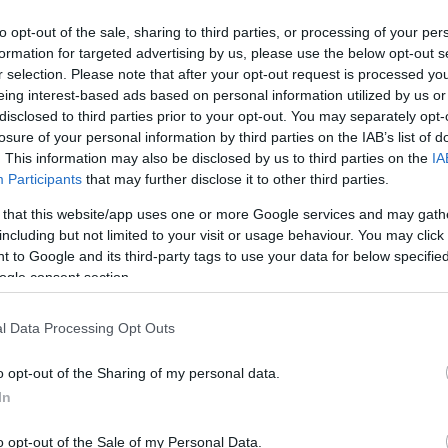
to opt-out of the sale, sharing to third parties, or processing of your per
formation for targeted advertising by us, please use the below opt-out s
r selection. Please note that after your opt-out request is processed y
eing interest-based ads based on personal information utilized by us or
disclosed to third parties prior to your opt-out. You may separately opt-
Link másolása
losure of your personal information by third parties on the IAB’s list of
. This information may also be disclosed by us to third parties on the
IA
Participants
that may further disclose it to other third parties.
 that this website/app uses one or more Google services and may gath
t kapta - 7 és fél év börtönre ítélték azt a
including but not limited to your visit or usage behaviour. You may click 
ott egy autót, amivel halálos balesetet
 to Google and its third-party tags to use your data for below specifi
ogle consent section.
tarján közelében. Egy idős házaspár halt
ítványa sem volt, a kocsival nekikment. A
l Data Processing Opt Outs
ismert, az ítélet jogerős.
o opt-out of the Sharing of my personal data.
In
o opt-out of the Sale of my Personal Data.