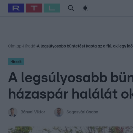
#
Babits Marcella
#
Szellő István
#
Most Wanted
#
Gallusz Ni
Címlap
›
Híradó
›
A legsúlyosabb büntetést kapta az a fiú, aki egy i
Híradó
A legsúlyosabb bünt
házaspár halálát o
Bányai Viktor
Segesvári Csaba