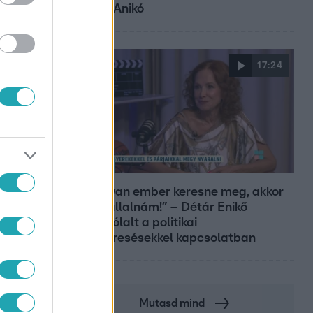
Ungár Anikó
17:24
Reggeli
„Ha olyan ember keresne meg, akkor
sem vállalnám!” – Détár Enikő
megszólalt a politikai
megkeresésekkel kapcsolatban
Mutasd mind