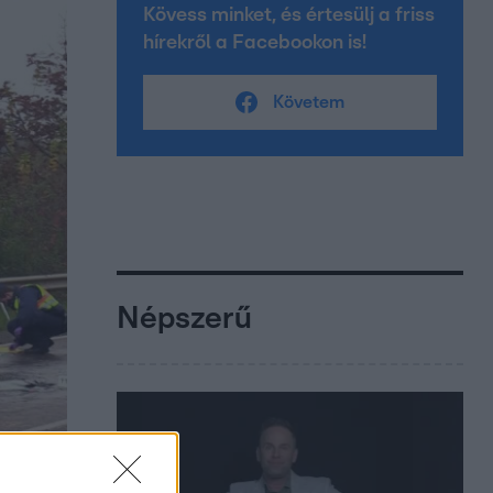
Kövess minket, és értesülj a friss
hírekről a Facebookon is!
Követem
Népszerű