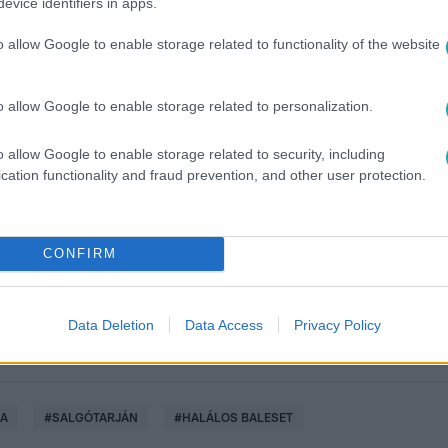
evice identifiers in apps.
o allow Google to enable storage related to functionality of the website
o allow Google to enable storage related to personalization.
o allow Google to enable storage related to security, including
között legyen a Google-találatokban!
cation functionality and fraud prevention, and other user protection.
CONFIRM
Data Deletion
Data Access
Privacy Policy
A
#
SALGÓTARJÁN
#
HALÁLOS BALESET