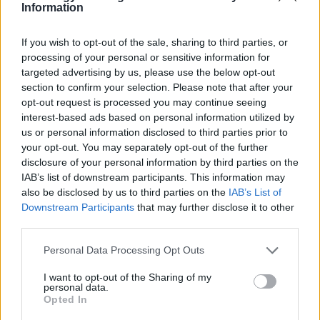
Information
Itt állítsd be, hogy az RTL.hu az elsők között
legyen a Google-találatokban!
If you wish to opt-out of the sale, sharing to third parties, or
processing of your personal or sensitive information for
targeted advertising by us, please use the below opt-out
section to confirm your selection. Please note that after your
opt-out request is processed you may continue seeing
interest-based ads based on personal information utilized by
us or personal information disclosed to third parties prior to
your opt-out. You may separately opt-out of the further
disclosure of your personal information by third parties on the
IAB’s list of downstream participants. This information may
also be disclosed by us to third parties on the
IAB’s List of
Downstream Participants
that may further disclose it to other
Kövess minket, és értesülj a friss hírekről a
third parties.
Facebookon is!
Please note that this website/app uses one or more Google
Personal Data Processing Opt Outs
services and may gather and store information including but
not limited to your visit or usage behaviour. You may click to
I want to opt-out of the Sharing of my
Követem
personal data.
grant or deny consent to Google and its third-party tags to
Opted In
use your data for below specified purposes in below Google