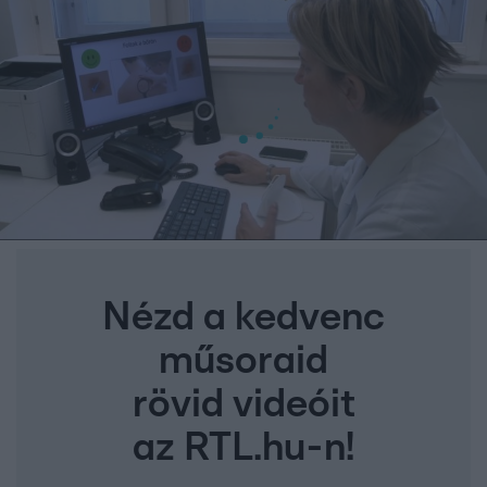
Nézd a kedvenc
műsoraid
rövid videóit
az RTL.hu-n!