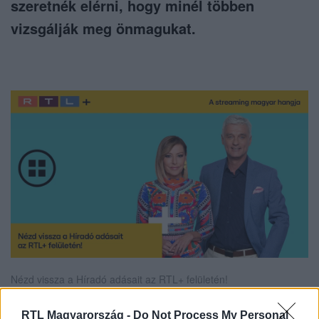
szeretnék elérni, hogy minél többen
vizsgálják meg önmagukat.
Nézd vissza a Híradó adásait az RTL+ felületén!
RTL Magyarország -
Do Not Process My Personal