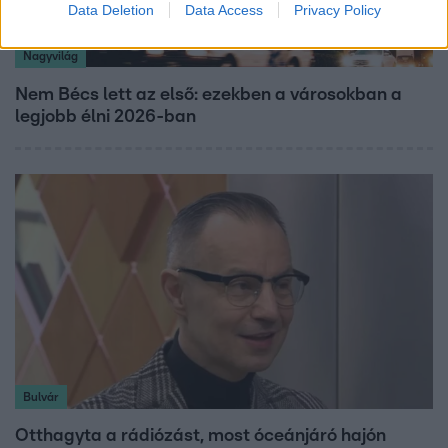
Data Deletion
Data Access
Privacy Policy
Nagyvilág
Nem Bécs lett az első: ezekben a városokban a
legjobb élni 2026-ban
Bulvár
Otthagyta a rádiózást, most óceánjáró hajón