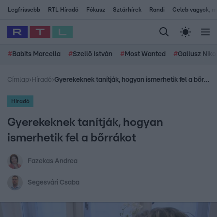
Legfrissebb
RTL Híradó
Fókusz
Sztárhírek
Randi
Celeb vagyok, me
#
Babits Marcella
#
Szellő István
#
Most Wanted
#
Gallusz Niko
Címlap
›
Híradó
›
Gyerekeknek tanítják, hogyan ismerhetik fel a bőrrákot
Híradó
Gyerekeknek tanítják, hogyan
ismerhetik fel a bőrrákot
Fazekas Andrea
Segesvári Csaba