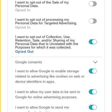
consent section.
I want to opt-out of the Sale of my
Personal Data.
Opted In
#
HÍRADÓ
#
ADÁSRÉSZLETEK
#
BELFÖLD
I want to opt-out of processing my
Personal Data for Targeted Advertising.
Opted In
#
BŐRRÁK
#
FELISMERÉS
#
GYEREKEK
#
SZEGEDI TUDOMÁNYEGYETEM
#
RTL
I want to opt-out of Collection, Use,
Retention, Sale, and/or Sharing of my
Personal Data that Is Unrelated with the
Purposes for which it was collected.
Opted Out
Google consents
I want to allow Google to enable storage
related to advertising like cookies on web or
Népszerű
device identifiers in apps.
I want to allow my user data to be sent to
Google for online advertising purposes.
I want to allow Google to send me