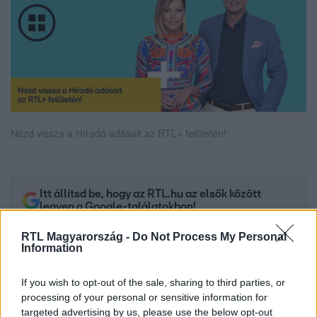
Nézd vissza a Híradó adásait az RTL+ felületén!
Itt állítsd be, hogy az RTL.hu az elsők között
legyen a Google-találatokban!
RTL Magyarország -
Do Not Process My Personal
Information
If you wish to opt-out of the sale, sharing to third parties, or
processing of your personal or sensitive information for
targeted advertising by us, please use the below opt-out