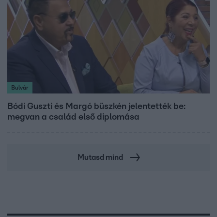
Bulvár
Bódi Guszti és Margó büszkén jelentették be:
megvan a család első diplomása
Mutasd mind