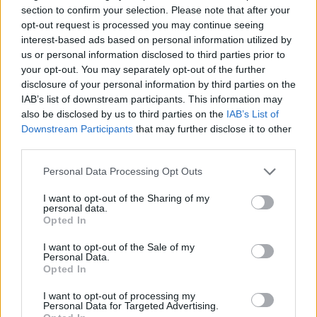
section to confirm your selection. Please note that after your
opt-out request is processed you may continue seeing
interest-based ads based on personal information utilized by
us or personal information disclosed to third parties prior to
your opt-out. You may separately opt-out of the further
Kövess minket, és értesülj a friss hírekről a
disclosure of your personal information by third parties on the
Facebookon is!
IAB’s list of downstream participants. This information may
also be disclosed by us to third parties on the
IAB’s List of
Downstream Participants
that may further disclose it to other
Követem
third parties.
Please note that this website/app uses one or more Google
Personal Data Processing Opt Outs
services and may gather and store information including but
not limited to your visit or usage behaviour. You may click to
I want to opt-out of the Sharing of my
personal data.
grant or deny consent to Google and its third-party tags to
Opted In
#
HÍRADÓ
#
BŰNÜGY
#
SZÁZHALOMBATTA
#
ÉRD
use your data for below specified purposes in below Google
consent section.
I want to opt-out of the Sale of my
#
ELFOGTÁK
Personal Data.
Opted In
I want to opt-out of processing my
Personal Data for Targeted Advertising.