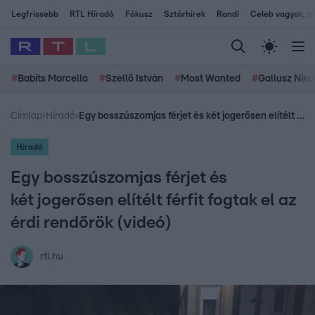
Legfrissebb
RTL Híradó
Fókusz
Sztárhírek
Randi
Celeb vagyok, me
#
Babits Marcella
#
Szellő István
#
Most Wanted
#
Gallusz Niko
Címlap
›
Híradó
›
Egy bosszúszomjas férjet és két jogerősen elítélt férfit fogtak el az érdi rendőrök (videó)
Híradó
Egy bosszúszomjas férjet és
két jogerősen elítélt férfit fogtak el az
érdi rendőrök (videó)
rtl.hu