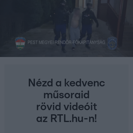
Nézd a kedvenc
műsoraid
rövid videóit
az RTL.hu-n!