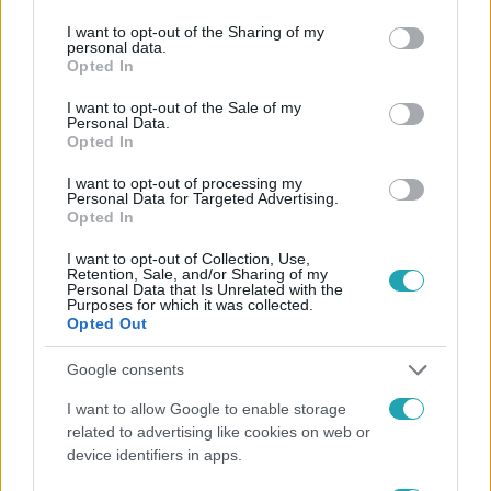
services and may gather and store information including but
not limited to your visit or usage behaviour. You may click to
I want to opt-out of the Sharing of my
personal data.
grant or deny consent to Google and its third-party tags to
Opted In
use your data for below specified purposes in below Google
Kövess minket, és értesülj a friss hírekről a
consent section.
I want to opt-out of the Sale of my
Facebookon is!
Personal Data.
Opted In
Követem
I want to opt-out of processing my
Personal Data for Targeted Advertising.
Opted In
I want to opt-out of Collection, Use,
Retention, Sale, and/or Sharing of my
Personal Data that Is Unrelated with the
Purposes for which it was collected.
#
HÍRADÓ
#
EXTRA VIDEÓK
#
BŰNÜGY
Opted Out
#
VIDEÓÜZENET
#
RTL
#
MEGKÉSELT RENDŐR
Google consents
I want to allow Google to enable storage
related to advertising like cookies on web or
device identifiers in apps.