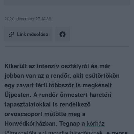
2020. december 27. 14:38
Link másolása
Kikerült az intenzív osztályról és már
jobban van az a rendőr, akit csütörtökön
egy zavart férfi többször is megkéselt
Újpesten. A rendőr őrmestert harctéri
tapasztalatokkal is rendelkező
orvoscsoport műtötte meg a
Honvédkórházban. Tegnap a
kórház
főigazgatója azt mondta híradónknak,
a gyors