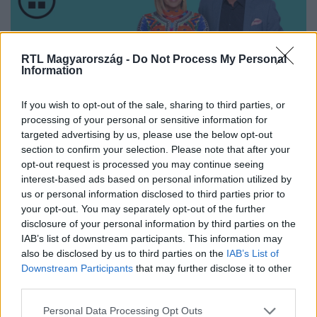
RTL Magyarország -
Do Not Process My Personal
Information
If you wish to opt-out of the sale, sharing to third parties, or
Nézd vissza a Híradó adásait az RTL+ felületén!
processing of your personal or sensitive information for
targeted advertising by us, please use the below opt-out
section to confirm your selection. Please note that after your
opt-out request is processed you may continue seeing
Itt állítsd be, hogy az RTL.hu az elsők között
interest-based ads based on personal information utilized by
legyen a Google-találatokban!
us or personal information disclosed to third parties prior to
your opt-out. You may separately opt-out of the further
disclosure of your personal information by third parties on the
IAB’s list of downstream participants. This information may
also be disclosed by us to third parties on the
IAB’s List of
Downstream Participants
that may further disclose it to other
third parties.
Please note that this website/app uses one or more Google
Personal Data Processing Opt Outs