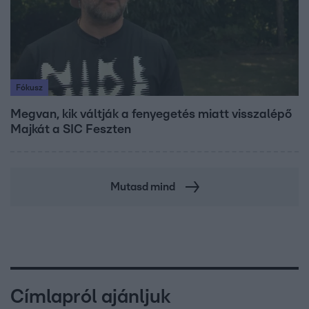
Fókusz
Megvan, kik váltják a fenyegetés miatt visszalépő
Majkát a SIC Feszten
Mutasd mind
Címlapról ajánljuk