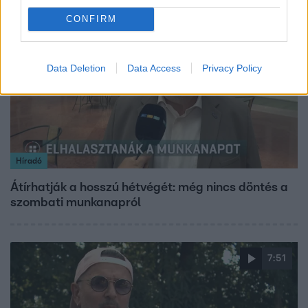
CONFIRM
2:37
Data Deletion
Data Access
Privacy Policy
Híradó
Átírhatják a hosszú hétvégét: még nincs döntés a
szombati munkanapról
7:51