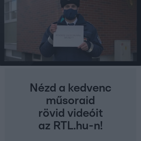
Nézd a kedvenc
műsoraid
rövid videóit
az RTL.hu-n!