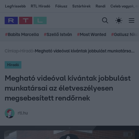
Legfrissebb
RTL Híradó
Fókusz
Sztárhírek
Randi
Celeb vagyok, me
#
Babits Marcella
#
Szellő István
#
Most Wanted
#
Gallusz Niko
Címlap
›
Híradó
›
Megható videóval kívántak jobbulást munkatársai az életveszélyesen megsebesített rendőrnek
Híradó
Megható videóval kívántak jobbulást
munkatársai az életveszélyesen
megsebesített rendőrnek
rtl.hu