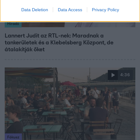
Data Deletion
Data Access
Privacy Policy
Híradó
Lannert Judit az RTL-nek: Maradnak a
tankerületek és a Klebelsberg Központ, de
átalakítják őket
4:36
Fókusz