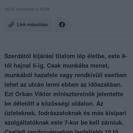
2020. november 9. 16:39
Link másolása
Szerdától kijárási tilalom lép életbe, este 8-
tól hajnal 5-ig. Csak munkába menet,
munkából hazafele vagy rendkívüli esetben
lehet az utcán lenni ebben az időszakban.
Ezt Orbán Viktor miniszterelnök jelentette
be délelőtt a közösségi oldalon. Az
üzleteknek, fodrászatoknak és más kisipari
szolgáltatóknak este 7-kor be kell zárniuk.
Családi rendezvényeken legfeljebb 10 fő