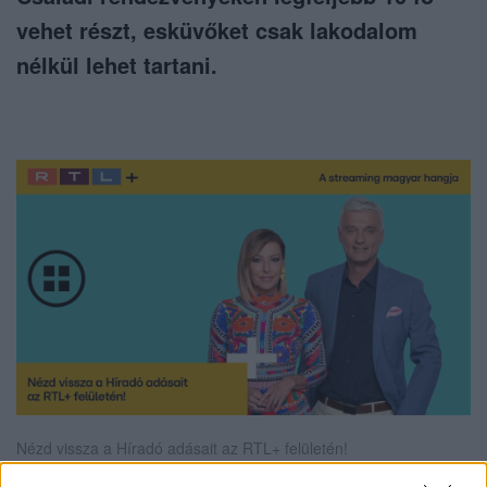
vehet részt, esküvőket csak lakodalom
nélkül lehet tartani.
Nézd vissza a Híradó adásait az RTL+ felületén!