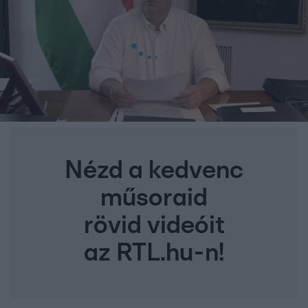
Nézd a kedvenc
műsoraid
rövid videóit
az RTL.hu-n!