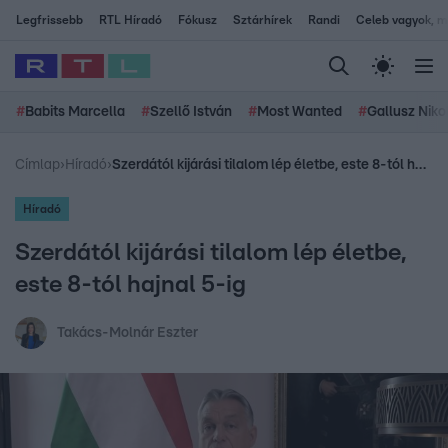
Legfrissebb
RTL Híradó
Fókusz
Sztárhírek
Randi
Celeb vagyok, me
#
Babits Marcella
#
Szellő István
#
Most Wanted
#
Gallusz Niko
Címlap
›
Híradó
›
Szerdától kijárási tilalom lép életbe, este 8-tól hajnal 5-ig
Híradó
Szerdától kijárási tilalom lép életbe,
este 8-tól hajnal 5-ig
Takács-Molnár Eszter