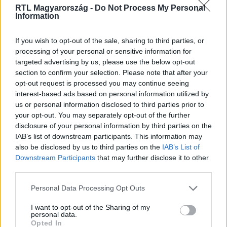
RTL Magyarország -
Do Not Process My Personal
Information
Itt állítsd be, hogy az RTL.hu az elsők között
legyen a Google-találatokban!
If you wish to opt-out of the sale, sharing to third parties, or
processing of your personal or sensitive information for
targeted advertising by us, please use the below opt-out
section to confirm your selection. Please note that after your
opt-out request is processed you may continue seeing
interest-based ads based on personal information utilized by
us or personal information disclosed to third parties prior to
your opt-out. You may separately opt-out of the further
disclosure of your personal information by third parties on the
IAB’s list of downstream participants. This information may
also be disclosed by us to third parties on the
IAB’s List of
Downstream Participants
that may further disclose it to other
Kövess minket, és értesülj a friss hírekről a
third parties.
Facebookon is!
Please note that this website/app uses one or more Google
Personal Data Processing Opt Outs
services and may gather and store information including but
not limited to your visit or usage behaviour. You may click to
I want to opt-out of the Sharing of my
Követem
personal data.
grant or deny consent to Google and its third-party tags to
Opted In