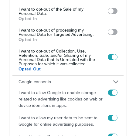
use your data for below specified purposes in below Google
consent section.
I want to opt-out of the Sale of my
Personal Data.
Opted In
#
HÍRADÓ
#
ADÁSRÉSZLETEK
#
KORONAVÍRUS
I want to opt-out of processing my
Personal Data for Targeted Advertising.
Opted In
#
KIJÁRÁSI
#
TILALOM
#
VÍRUS
#
TERJEDÉS
#
RTL
I want to opt-out of Collection, Use,
Retention, Sale, and/or Sharing of my
Personal Data that Is Unrelated with the
Purposes for which it was collected.
Opted Out
Google consents
I want to allow Google to enable storage
related to advertising like cookies on web or
Népszerű
device identifiers in apps.
I want to allow my user data to be sent to
Google for online advertising purposes.