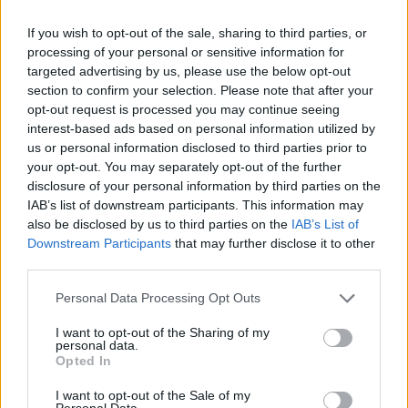
Itt állítsd be, hogy az RTL.hu az elsők között
If you wish to opt-out of the sale, sharing to third parties, or
legyen a Google-találatokban!
processing of your personal or sensitive information for
targeted advertising by us, please use the below opt-out
section to confirm your selection. Please note that after your
opt-out request is processed you may continue seeing
interest-based ads based on personal information utilized by
us or personal information disclosed to third parties prior to
your opt-out. You may separately opt-out of the further
disclosure of your personal information by third parties on the
IAB’s list of downstream participants. This information may
also be disclosed by us to third parties on the
IAB’s List of
Downstream Participants
that may further disclose it to other
third parties.
Kövess minket, és értesülj a friss hírekről a
Facebookon is!
Please note that this website/app uses one or more Google
Personal Data Processing Opt Outs
services and may gather and store information including but
not limited to your visit or usage behaviour. You may click to
I want to opt-out of the Sharing of my
Követem
personal data.
grant or deny consent to Google and its third-party tags to
Opted In
use your data for below specified purposes in below Google
consent section.
I want to opt-out of the Sale of my
Personal Data.