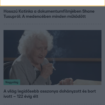
Kultúra
Hosszú Katinka a dokumentumfilmjében Shane
Tusupról: A medencében minden működött
Nagyvilág
A világ legidősebb asszonya dohányzott és bort
ivott – 122 évig élt