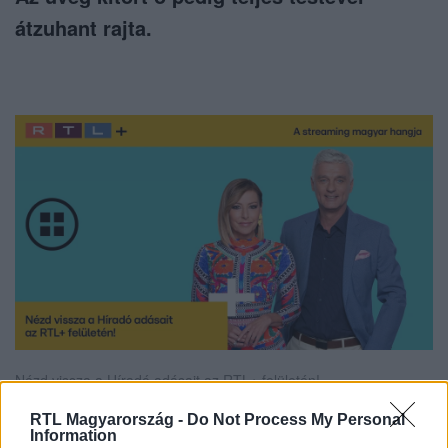
átzuhant rajta.
Nézd vissza a Híradó adásait az RTL+ felületén!
RTL Magyarország -
Do Not Process My Personal
Information