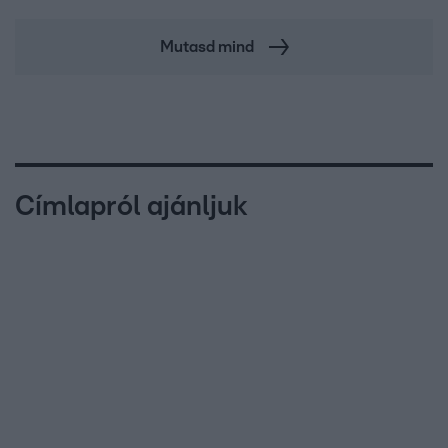
Mutasd mind
Címlapról ajánljuk