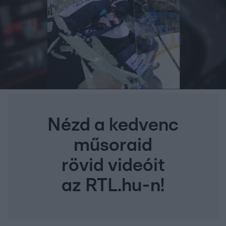
Nézd a kedvenc
műsoraid
rövid videóit
az RTL.hu-n!