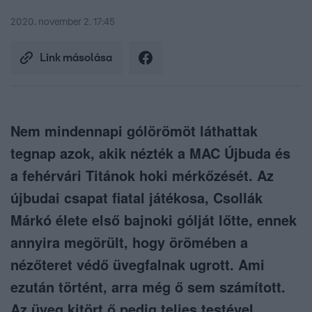
2020. november 2. 17:45
Link másolása
Nem mindennapi gólörömöt láthattak
tegnap azok, akik nézték a MAC Újbuda és
a fehérvári Titánok hoki mérkőzését. Az
újbudai csapat fiatal játékosa, Csollák
Márkó élete első bajnoki gólját lőtte, ennek
annyira megörült, hogy örömében a
nézőteret védő üvegfalnak ugrott. Ami
ezután történt, arra még ő sem számított.
Az üveg kitört ő pedig teljes testével