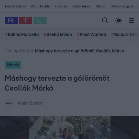
Legfrissebb
RTL Híradó
Fókusz
Sztárhírek
Randi
Celeb vagyok, me
#
Babits Marcella
#
Szellő István
#
Most Wanted
#
Gallusz Niko
Címlap
›
Híradó
›
Máshogy tervezte a gólörömöt Csollák Márkó
Híradó
Máshogy tervezte a gólörömöt
Csollák Márkó
Major Eszter