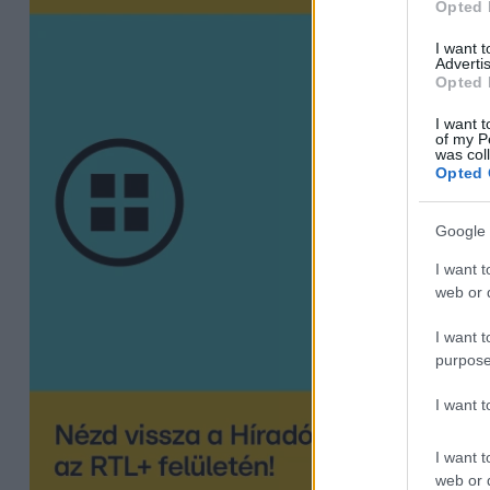
Opted 
I want 
Advertis
Opted 
I want t
of my P
was col
Opted 
Google 
I want t
web or d
I want t
purpose
I want 
I want t
web or d