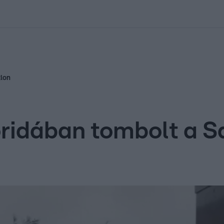
kolett
#
Időjárás
#
RTL műsor
#
Víz
#
Magyar Péter
#
Csillagjeg
klon
idában tombolt a Sa