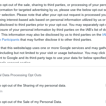
to opt-out of the sale, sharing to third parties, or processing of your per
formation for targeted advertising by us, please use the below opt-out s
r selection. Please note that after your opt-out request is processed y
Link másolása
eing interest-based ads based on personal information utilized by us or
disclosed to third parties prior to your opt-out. You may separately opt-
losure of your personal information by third parties on the IAB’s list of
. This information may also be disclosed by us to third parties on the
IA
pedig nyoma veszett az Egyesült
Participants
that may further disclose it to other third parties.
klon miatt. A mentőcsapatoknak több száz
 that this website/app uses one or more Google services and may gath
including but not limited to your visit or usage behaviour. You may click 
 áradások miatt Alabamában és Floridában.
 to Google and its third-party tags to use your data for below specifi
att annyi csapadék zúdult le, mint amennyi
ogle consent section.
ni. Óriási területek vannak víz alatt. Több
l Data Processing Opt Outs
ramszünet.
o opt-out of the Sharing of my personal data.
In
o opt-out of the Sale of my Personal Data.