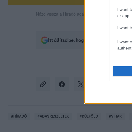
I want t
Nézd vissza a Híradó adásait az RTL+ felületén!
or app.
I want t
Itt állítsd be, hogy az RTL.hu az elsők 
I want t
authenti
#
HÍRADÓ
#
ADÁSRÉSZLETEK
#
KÜLFÖLD
#
VIHAR