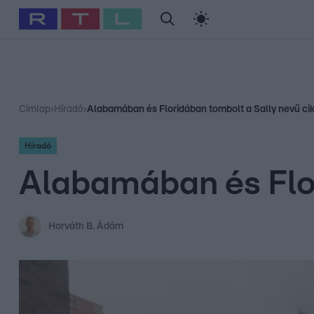
#
Babits Marcella
#
Szellő István
#
Most Wanted
#
Gallusz Ni
Címlap
›
Híradó
›
Alabamában és Floridában tombolt a Sally nevű ci
Híradó
Alabamában és Flor
Horváth B. Ádám