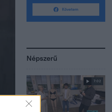
Követem
Népszerű
7:02