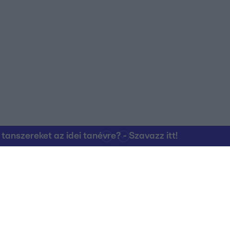
nszereket az idei tanévre? - Szavazz itt!