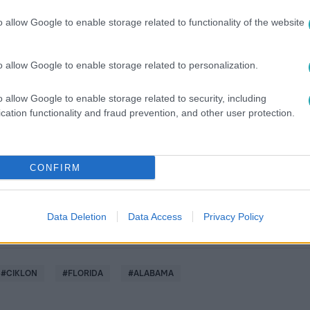
o allow Google to enable storage related to functionality of the website
o allow Google to enable storage related to personalization.
között legyen a Google-találatokban!
o allow Google to enable storage related to security, including
cation functionality and fraud prevention, and other user protection.
CONFIRM
Data Deletion
Data Access
Privacy Policy
#
CIKLON
#
FLORIDA
#
ALABAMA