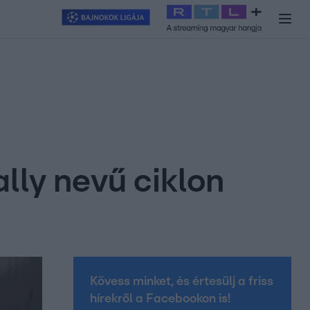
y
#
RTL+
#
Exek csatája 2026
#
Celeb vagyok, ments ki innen
#
H
lly nevű ciklon
Kövess minket, és értesülj a friss
hírekről a Facebookon is!