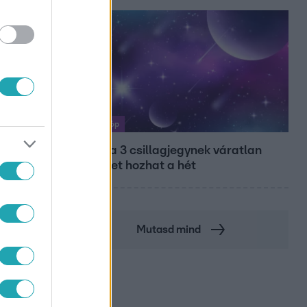
Horoszkóp
Ennek a 3 csillagjegynek váratlan
sikereket hozhat a hét
Mutasd mind