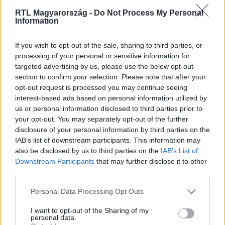
RTL Magyarország -
Do Not Process My Personal
Nézd vissza a Híradó adásait az RTL+ felületén!
Information
If you wish to opt-out of the sale, sharing to third parties, or
processing of your personal or sensitive information for
Itt állítsd be, hogy az RTL.hu az elsők között
targeted advertising by us, please use the below opt-out
legyen a Google-találatokban!
section to confirm your selection. Please note that after your
opt-out request is processed you may continue seeing
interest-based ads based on personal information utilized by
us or personal information disclosed to third parties prior to
your opt-out. You may separately opt-out of the further
disclosure of your personal information by third parties on the
IAB’s list of downstream participants. This information may
also be disclosed by us to third parties on the
IAB’s List of
Downstream Participants
that may further disclose it to other
third parties.
Please note that this website/app uses one or more Google
Personal Data Processing Opt Outs
Kövess minket, és értesülj a friss hírekről a
services and may gather and store information including but
Facebookon is!
not limited to your visit or usage behaviour. You may click to
I want to opt-out of the Sharing of my
personal data.
grant or deny consent to Google and its third-party tags to