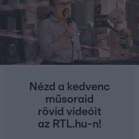
Nézd a kedvenc
műsoraid
rövid videóit
az RTL.hu-n!