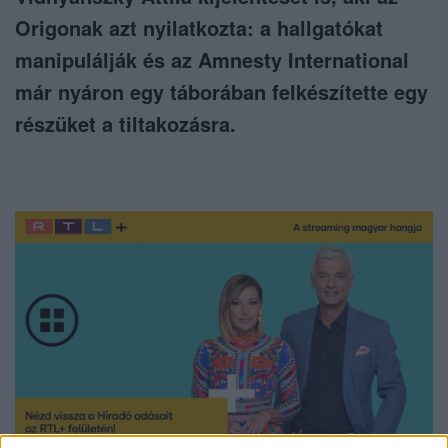
Origonak azt nyilatkozta: a hallgatókat
manipulálják és az Amnesty International
már nyáron egy táborában felkészítette egy
részüket a tiltakozásra.