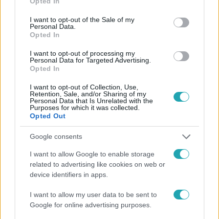
Opted In
use your data for below specified purposes in below Google
Követem
consent section.
I want to opt-out of the Sale of my
Personal Data.
Opted In
I want to opt-out of processing my
Personal Data for Targeted Advertising.
Opted In
#
HÍRADÓ
#
ADÁSRÉSZLETEK
#
SZFE
#
EGYETEM
I want to opt-out of Collection, Use,
Retention, Sale, and/or Sharing of my
#
OKTATÁS
#
AUTONÓMIA
#
ENYEDI ILDIKÓ
Personal Data that Is Unrelated with the
Purposes for which it was collected.
#
RENDHAGYÓ
#
NYÍLT NAP
Opted Out
Google consents
I want to allow Google to enable storage
related to advertising like cookies on web or
device identifiers in apps.
I want to allow my user data to be sent to
Népszerű
Google for online advertising purposes.