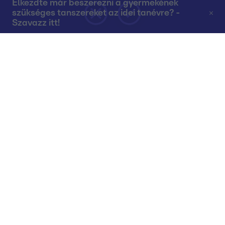
Elkezdte már beszerezni a gyermekének
szükséges tanszereket az idei tanévre? -
Szavazz itt!
Rólunk
Teljes adások az RTL+-on
Műsorújság