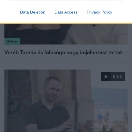
Data Deletion
Data Access
Privacy Policy
Bulvár
Veréb Tamás és felesége nagy bejelentést tettek
6:00