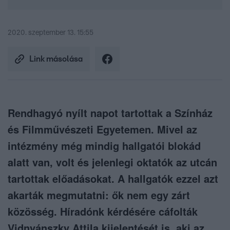
2020. szeptember 13. 15:55
Link másolása
Rendhagyó nyílt napot tartottak a Színház
és Filmművészeti Egyetemen. Mivel az
intézmény még mindig hallgatói blokád
alatt van, volt és jelenlegi oktatók az utcán
tartottak előadásokat. A hallgatók ezzel azt
akarták megmutatni: ők nem egy zárt
közösség. Híradónk kérdésére cáfolták
Vidnyánszky Attila kijelentését is, aki az