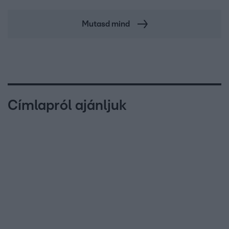
Mutasd mind
Címlapról ajánljuk