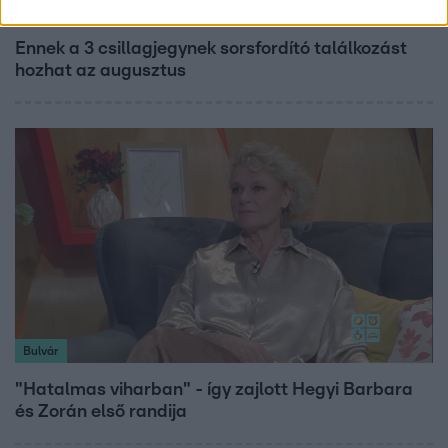
Horoszkóp
Ennek a 3 csillagjegynek sorsfordító találkozást
hozhat az augusztus
Bulvár
"Hatalmas viharban" - így zajlott Hegyi Barbara
és Zorán első randija