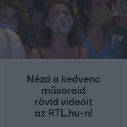
Nézd a kedvenc
műsoraid
rövid videóit
az RTL.hu-n!