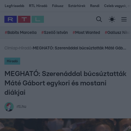
Legfrissebb
RTL Híradó
Fókusz
Sztárhírek
Randi
Celeb vagyok, me
#
Babits Marcella
#
Szellő István
#
Most Wanted
#
Gallusz Niko
Címlap
›
Híradó
›
MEGHATÓ: Szerenáddal búcsúztatták Máté Gábort egykori és mostani diákjai
Híradó
MEGHATÓ: Szerenáddal búcsúztatták
Máté Gábort egykori és mostani
diákjai
rtl.hu