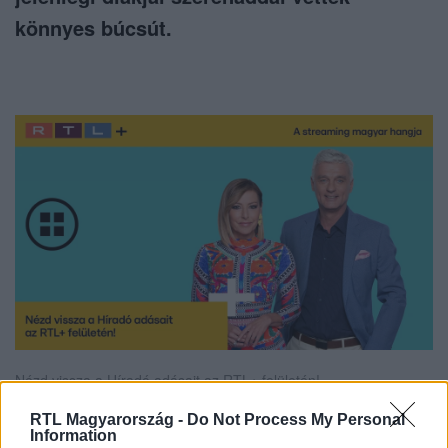
könnyes búcsút.
Nézd vissza a Híradó adásait az RTL+ felületén!
RTL Magyarország -
Do Not Process My Personal
Information