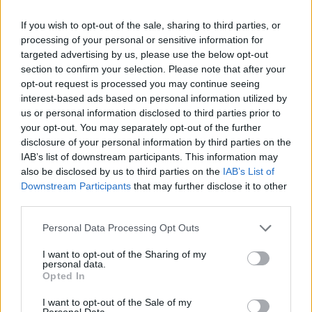
Itt állítsd be, hogy az RTL.hu az elsők között
If you wish to opt-out of the sale, sharing to third parties, or
legyen a Google-találatokban!
processing of your personal or sensitive information for
targeted advertising by us, please use the below opt-out
section to confirm your selection. Please note that after your
opt-out request is processed you may continue seeing
interest-based ads based on personal information utilized by
us or personal information disclosed to third parties prior to
your opt-out. You may separately opt-out of the further
disclosure of your personal information by third parties on the
IAB’s list of downstream participants. This information may
also be disclosed by us to third parties on the
IAB’s List of
Downstream Participants
that may further disclose it to other
third parties.
Kövess minket, és értesülj a friss hírekről a
Facebookon is!
Please note that this website/app uses one or more Google
Personal Data Processing Opt Outs
services and may gather and store information including but
not limited to your visit or usage behaviour. You may click to
I want to opt-out of the Sharing of my
Követem
personal data.
grant or deny consent to Google and its third-party tags to
Opted In
use your data for below specified purposes in below Google
consent section.
I want to opt-out of the Sale of my
Personal Data.