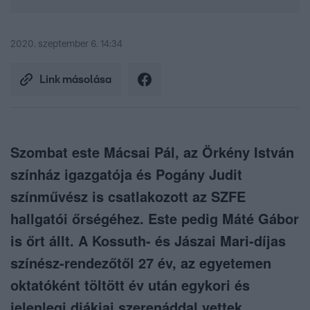
2020. szeptember 6. 14:34
Link másolása
Szombat este Mácsai Pál, az Örkény István
színház igazgatója és Pogány Judit
színművész is csatlakozott az SZFE
hallgatói őrségéhez. Este pedig Máté Gábor
is őrt állt. A Kossuth- és Jászai Mari-díjas
színész-rendezőtől 27 év, az egyetemen
oktatóként töltött év után egykori és
jelenlegi diákjai szerenáddal vettek