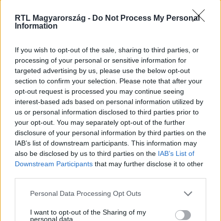
Nézd vissza a Híradó adásait az RTL+ felületén!
RTL Magyarország -
Do Not Process My Personal
Information
If you wish to opt-out of the sale, sharing to third parties, or
Itt állítsd be, hogy az RTL.hu az elsők között
processing of your personal or sensitive information for
legyen a Google-találatokban!
targeted advertising by us, please use the below opt-out
section to confirm your selection. Please note that after your
opt-out request is processed you may continue seeing
interest-based ads based on personal information utilized by
us or personal information disclosed to third parties prior to
your opt-out. You may separately opt-out of the further
disclosure of your personal information by third parties on the
IAB’s list of downstream participants. This information may
also be disclosed by us to third parties on the
IAB’s List of
Downstream Participants
that may further disclose it to other
third parties.
Please note that this website/app uses one or more Google
Personal Data Processing Opt Outs
Kövess minket, és értesülj a friss hírekről a
services and may gather and store information including but
Facebookon is!
not limited to your visit or usage behaviour. You may click to
I want to opt-out of the Sharing of my
personal data.