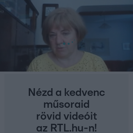
Nézd a kedvenc
műsoraid
rövid videóit
az RTL.hu-n!