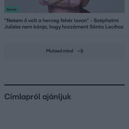
Bulvár
"Nekem ő volt a herceg fehér lovon" - Széphalmi
Juliska nem bánja, hogy hozzáment Sánta Lacihoz
Mutasd mind
Címlapról ajánljuk