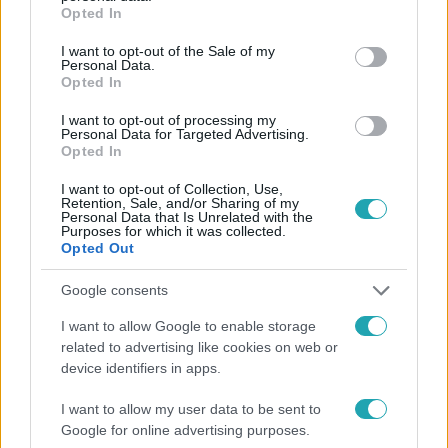
grant or deny consent to Google and its third-party tags to
Opted In
use your data for below specified purposes in below Google
Követem
consent section.
I want to opt-out of the Sale of my
Personal Data.
Opted In
I want to opt-out of processing my
Personal Data for Targeted Advertising.
Opted In
#
HÍRADÓ
#
EXTRA VIDEÓK
#
OKTATÁS
I want to opt-out of Collection, Use,
#
TANÉVKEZDÉS
#
GAZDASÁG
#
CSALÁDI PÓTLÉK
Retention, Sale, and/or Sharing of my
Personal Data that Is Unrelated with the
#
L. RITÓK NÓRA
#
BEISKOLÁZÁS
#
RTL
Purposes for which it was collected.
Opted Out
Google consents
I want to allow Google to enable storage
related to advertising like cookies on web or
device identifiers in apps.
Népszerű
I want to allow my user data to be sent to
Google for online advertising purposes.