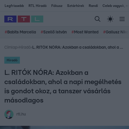
Legfrissebb
RTL Híradó
Fókusz
Sztárhírek
Randi
Celeb vagyok, me
#
Babits Marcella
#
Szellő István
#
Most Wanted
#
Gallusz Niko
Címlap
›
Híradó
›
L. RITÓK NÓRA: Azokban a családokban, ahol a napi megélhetés is gondot okoz, a tanszer vásárlás másodlagos
Híradó
L. RITÓK NÓRA: Azokban a
családokban, ahol a napi megélhetés
is gondot okoz, a tanszer vásárlás
másodlagos
rtl.hu