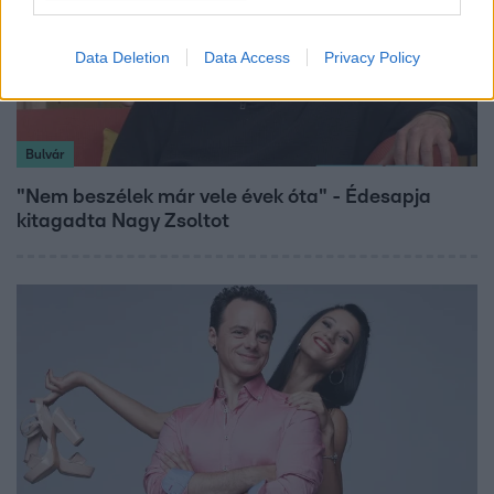
Data Deletion
Data Access
Privacy Policy
Bulvár
"Nem beszélek már vele évek óta" - Édesapja
kitagadta Nagy Zsoltot