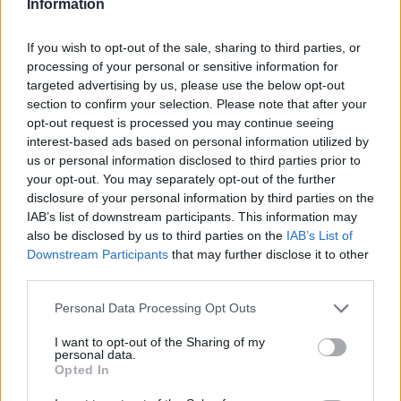
Information
Itt állítsd be, hogy az RTL.hu az elsők között
legyen a Google-találatokban!
If you wish to opt-out of the sale, sharing to third parties, or
processing of your personal or sensitive information for
targeted advertising by us, please use the below opt-out
section to confirm your selection. Please note that after your
opt-out request is processed you may continue seeing
interest-based ads based on personal information utilized by
us or personal information disclosed to third parties prior to
your opt-out. You may separately opt-out of the further
disclosure of your personal information by third parties on the
IAB’s list of downstream participants. This information may
also be disclosed by us to third parties on the
IAB’s List of
Downstream Participants
that may further disclose it to other
Kövess minket, és értesülj a friss hírekről a
third parties.
Facebookon is!
Please note that this website/app uses one or more Google
Personal Data Processing Opt Outs
services and may gather and store information including but
Követem
not limited to your visit or usage behaviour. You may click to
I want to opt-out of the Sharing of my
personal data.
grant or deny consent to Google and its third-party tags to
Opted In
use your data for below specified purposes in below Google
consent section.