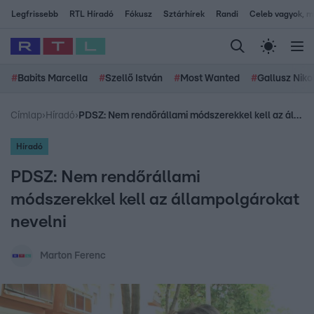
Legfrissebb
RTL Híradó
Fókusz
Sztárhírek
Randi
Celeb vagyok, me
#
Babits Marcella
#
Szellő István
#
Most Wanted
#
Gallusz Niko
Címlap
›
Híradó
›
PDSZ: Nem rendőrállami módszerekkel kell az állampolgárokat nevelni
Híradó
PDSZ: Nem rendőrállami
módszerekkel kell az állampolgárokat
nevelni
Marton Ferenc