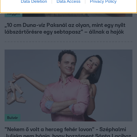
Data Deletion
Data Access
Privacy Policy
Reggeli
„10 cm Duna-víz Paksnál az olyan, mint egy nyílt
lábszártörésre egy sebtapasz” – állnak a hajók
Bulvár
"Nekem ő volt a herceg fehér lovon" - Széphalmi
Juliska nem bánja, hogy hozzáment Sánta Lacihoz