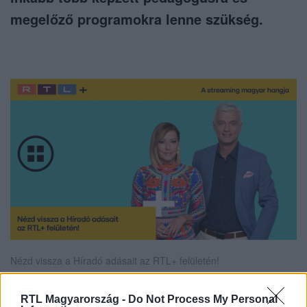
megelőző programokra lenne szükség.
Nézd vissza a Híradó adásait az RTL+ felületén!
RTL Magyarország -
Do Not Process My Personal