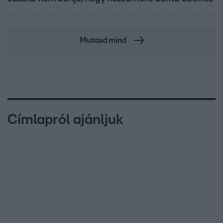
Mutasd mind
Címlapról ajánljuk