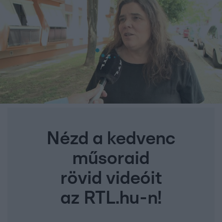
Nézd a kedvenc
műsoraid
rövid videóit
az RTL.hu-n!