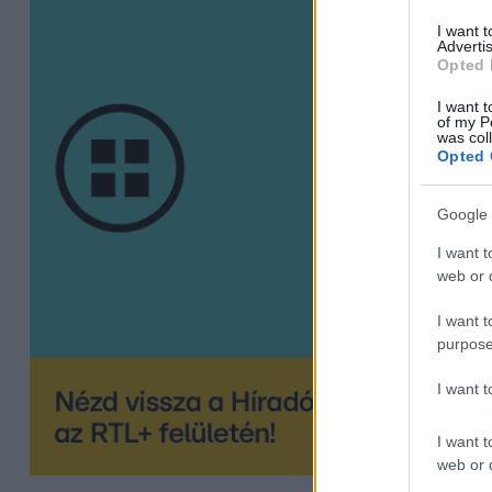
I want 
Advertis
Opted 
I want t
of my P
was col
Opted 
Google 
I want t
web or d
I want t
purpose
I want 
I want t
web or d