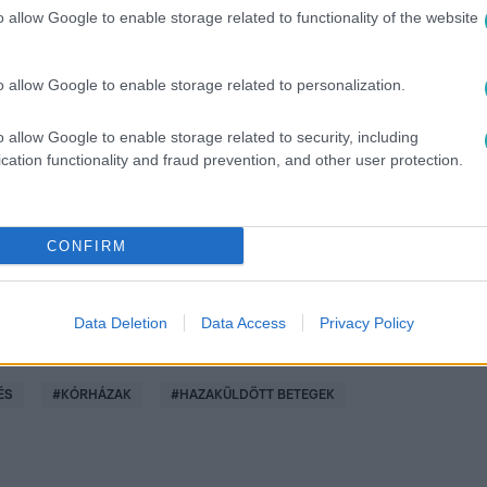
o allow Google to enable storage related to functionality of the website
o allow Google to enable storage related to personalization.
között legyen a Google-találatokban!
o allow Google to enable storage related to security, including
cation functionality and fraud prevention, and other user protection.
CONFIRM
Data Deletion
Data Access
Privacy Policy
ÉS
#
KÓRHÁZAK
#
HAZAKÜLDÖTT BETEGEK