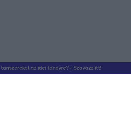
nszereket az idei tanévre? - Szavazz itt!
Kapcsolat
RTL Group Beszál
Magatartási Kó