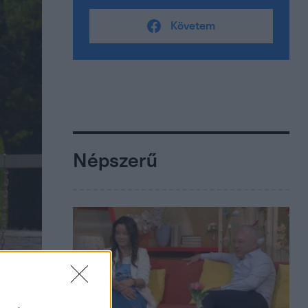
Követem
Népszerű