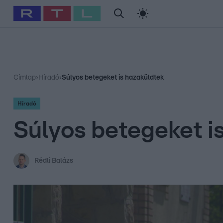
#
Babits Marcella
#
Szellő István
#
Most Wanted
#
Gallusz Ni
Címlap
›
Híradó
›
Súlyos betegeket is hazaküldtek
Híradó
Súlyos betegeket i
Rédli Balázs