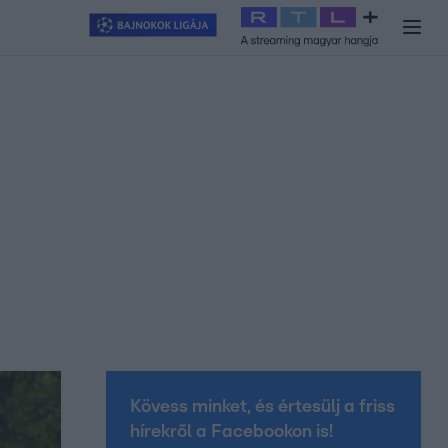
y
#
RTL+
#
Exek csatája 2026
#
Celeb vagyok, ments ki innen
#
H
Kövess minket, és értesülj a friss
hírekről a Facebookon is!