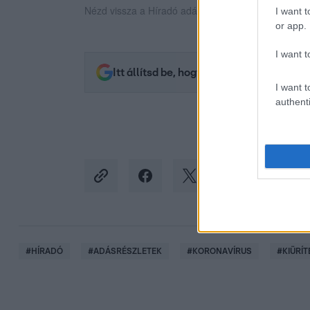
Nézd vissza a Híradó adásait az RTL+ felületén!
I want t
or app.
I want t
Itt állítsd be, hogy az RTL.hu az elsők 
I want t
authenti
#
HÍRADÓ
#
ADÁSRÉSZLETEK
#
KORONAVÍRUS
#
KIÜRÍT