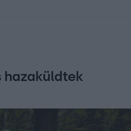
kolett
#
Időjárás
#
RTL műsor
#
Víz
#
Magyar Péter
#
Csillagjeg
s hazaküldtek