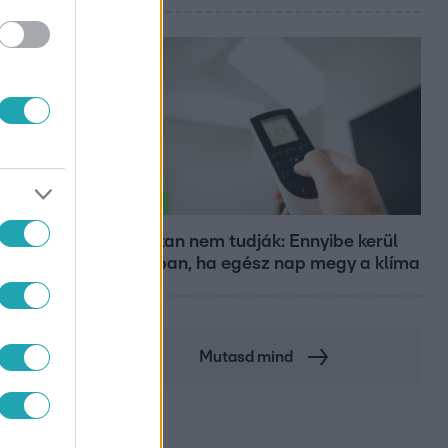
Életmód
Ezt sokan nem tudják: Ennyibe kerül
valójában, ha egész nap megy a klíma
Mutasd mind