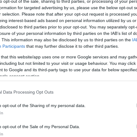
to opt-out of the sale, sharing to third parties, or processing of your per
formation for targeted advertising by us, please use the below opt-out s
r selection. Please note that after your opt-out request is processed y
Link másolása
eing interest-based ads based on personal information utilized by us or
disclosed to third parties prior to your opt-out. You may separately opt-
losure of your personal information by third parties on the IAB’s list of
. This information may also be disclosed by us to third parties on the
IA
Participants
that may further disclose it to other third parties.
állapotban lévő betegeket is hazaküldtek a
 that this website/app uses one or more Google services and may gath
latkozták az érintettek az RTL Híradónak.
including but not limited to your visit or usage behaviour. You may click 
ázalékát kell felszabadítani, hogy - szükség
 to Google and its third-party tags to use your data for below specifi
ogle consent section.
onavírusos betegeket. Az országos
sszabb forgatókönyvre készülnek.
l Data Processing Opt Outs
o opt-out of the Sharing of my personal data.
In
o opt-out of the Sale of my Personal Data.
In