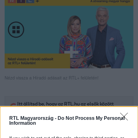
Nézd vissza a Híradó adásait az RTL+ felületén!
Itt állítsd be, hogy az RTL.hu az elsők között
legyen a Google-találatokban!
RTL Magyarország -
Do Not Process My Personal
Information
If you wish to opt-out of the sale, sharing to third parties, or