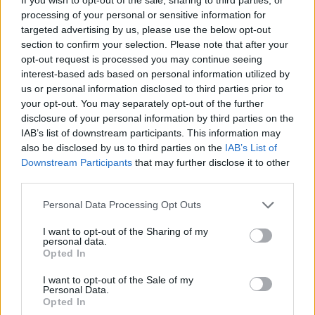
processing of your personal or sensitive information for
targeted advertising by us, please use the below opt-out
section to confirm your selection. Please note that after your
opt-out request is processed you may continue seeing
interest-based ads based on personal information utilized by
us or personal information disclosed to third parties prior to
your opt-out. You may separately opt-out of the further
disclosure of your personal information by third parties on the
Kövess minket, és értesülj a friss hírekről a
IAB’s list of downstream participants. This information may
Facebookon is!
also be disclosed by us to third parties on the
IAB’s List of
Downstream Participants
that may further disclose it to other
Követem
third parties.
Please note that this website/app uses one or more Google
Personal Data Processing Opt Outs
services and may gather and store information including but
not limited to your visit or usage behaviour. You may click to
I want to opt-out of the Sharing of my
personal data.
grant or deny consent to Google and its third-party tags to
Opted In
use your data for below specified purposes in below Google
#
HÍRADÓ
#
ADÁSRÉSZLETEK
#
SZILVESZTER
consent section.
I want to opt-out of the Sale of my
Personal Data.
#
SZILVESZTERI KÜLÖNKIADÁS
#
BAKI
#
SZIFON
Opted In