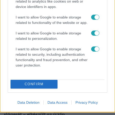
related to analytics like cookies on web or
Híradó
device identifiers in apps.
Grúz fiatal erőszakoskodott egy 18 éves magyar
I want to allow Google to enable storage
lánnyal Hajdúszoboszlón, az áldozaton kínai
related to functionality of the website or app.
lányok segítettek
I want to allow Google to enable storage
related to personalization.
I want to allow Google to enable storage
related to security, including authentication
functionality and fraud prevention, and other
user protection.
CONFIRM
Belföld
Data Deletion
Data Access
Privacy Policy
Generációk együtt éneklik Bródy János legendás
slágerét – elkészült az új klip