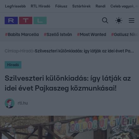
Legfrissebb
RTL Híradó
Fókusz
Sztárhírek
Randi
Celeb vagyok, me
#
Babits Marcella
#
Szellő István
#
Most Wanted
#
Gallusz Niko
Címlap
›
Híradó
›
Szilveszteri különkiadás: így látják az idei évet Pajkaszeg közmunkásai!
Híradó
Szilveszteri különkiadás: így látják az
idei évet Pajkaszeg közmunkásai!
rtl.hu