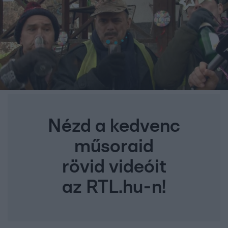
Nézd a kedvenc
műsoraid
rövid videóit
az RTL.hu-n!