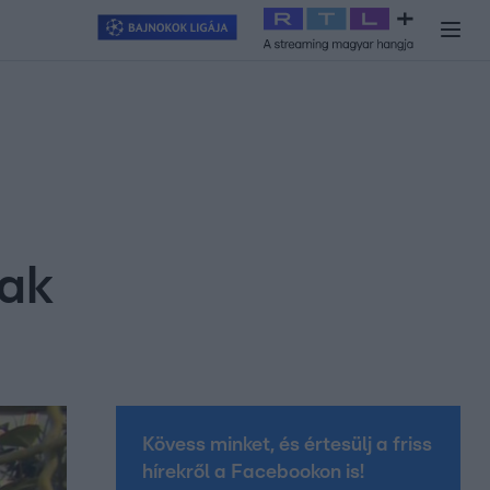
y
#
RTL+
#
Exek csatája 2026
#
Celeb vagyok, ments ki innen
#
H
nak
Kövess minket, és értesülj a friss
hírekről a Facebookon is!