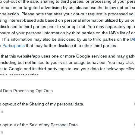
to opt-out of the sale, sharing to third parties, or processing of your per
formation for targeted advertising by us, please use the below opt-out s
r selection. Please note that after your opt-out request is processed y
Link másolása
eing interest-based ads based on personal information utilized by us or
disclosed to third parties prior to your opt-out. You may separately opt-
losure of your personal information by third parties on the IAB’s list of
. This information may also be disclosed by us to third parties on the
IA
Participants
that may further disclose it to other third parties.
e abba a telefonfülkébe, amelyről a
 that this website/app uses one or more Google services and may gath
tót. A Dunakeszin lévő fülkét az útfelújítás
including but not limited to your visit or usage behaviour. You may click 
 felé helyezték el. Így azonban a fülke ajtaja
 to Google and its third-party tags to use your data for below specifi
ogle consent section.
 nyilvános telefon most nem is működik, de
miatt szükség lenne rá.
l Data Processing Opt Outs
o opt-out of the Sharing of my personal data.
In
o opt-out of the Sale of my Personal Data.
In