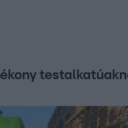
kolett
#
Időjárás
#
RTL műsor
#
Víz
#
Magyar Péter
#
Csillagjeg
vékony testalkatúak