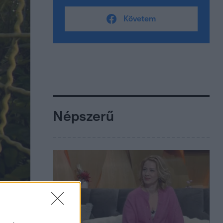
Követem
Népszerű