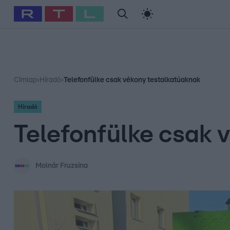
#
Babits Marcella
#
Szellő István
#
Most Wanted
#
Gallusz Ni
Címlap
›
Híradó
›
Telefonfülke csak vékony testalkatúaknak
Híradó
Telefonfülke csak 
Molnár Fruzsina