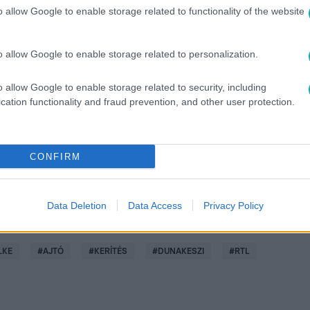
o allow Google to enable storage related to functionality of the website
o allow Google to enable storage related to personalization.
között legyen a Google-találatokban!
o allow Google to enable storage related to security, including
cation functionality and fraud prevention, and other user protection.
CONFIRM
Data Deletion
Data Access
Privacy Policy
LKE
#
AJTÓ
#
KERÍTÉS
#
DUNAKESZI
#
RTL