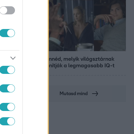
Bulvár
Nem hinnéd, melyik világsztárnak
tulajdonítják a legmagasabb IQ-t
Mutasd mind