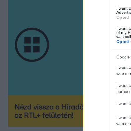
I want 
Advertis
Opted 
I want t
of my P
was col
Opted 
Google 
I want t
web or d
I want t
purpose
I want 
I want t
web or d