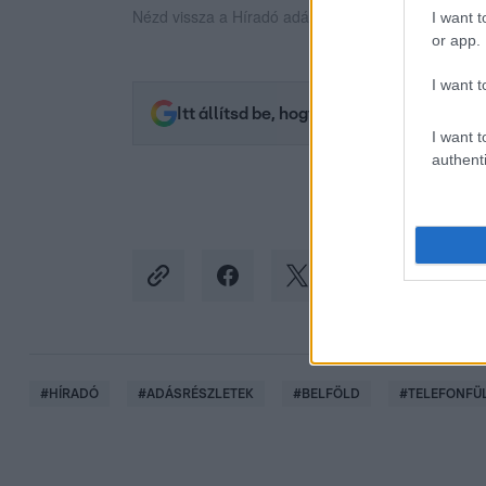
Nézd vissza a Híradó adásait az RTL+ felületén!
I want t
or app.
I want t
Itt állítsd be, hogy az RTL.hu az elsők 
I want t
authenti
#
HÍRADÓ
#
ADÁSRÉSZLETEK
#
BELFÖLD
#
TELEFONFÜ