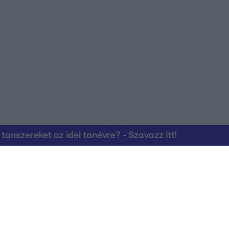
nszereket az idei tanévre? - Szavazz itt!