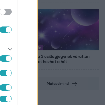
Horoszkóp
Ennek a 3 csillagjegynek váratlan
sikereket hozhat a hét
Mutasd mind