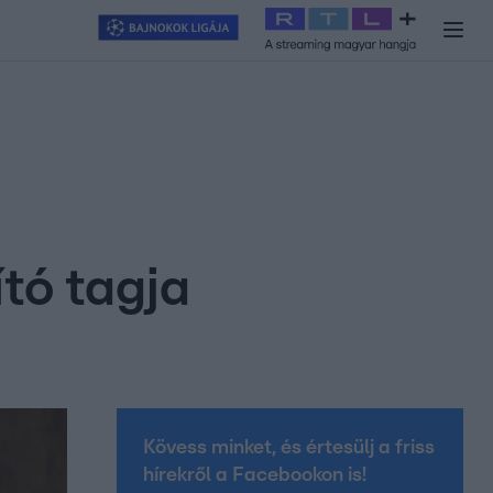
y
#
RTL+
#
Exek csatája 2026
#
Celeb vagyok, ments ki innen
#
H
ító tagja
Kövess minket, és értesülj a friss
hírekről a Facebookon is!