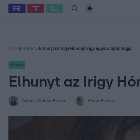
#
Babits Marcella
#
Szellő István
#
Most Wanted
#
Gallusz Ni
Címlap
›
Híradó
›
Elhunyt az Irigy Hónaljmirigy egyik alapító tagja
Híradó
Elhunyt az Irigy Hó
Takács-Molnár Eszter
Fodor Bianka