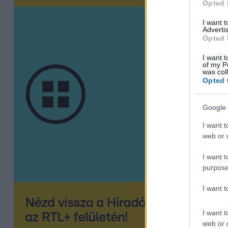
Opted 
I want 
Advertis
Opted 
I want t
of my P
was col
Opted 
Google 
I want t
web or d
I want t
purpose
I want 
I want t
web or d