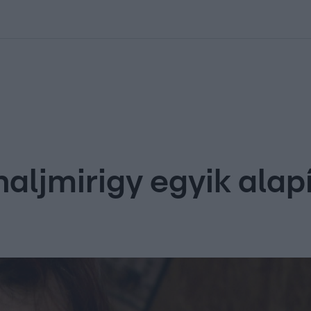
kolett
#
Időjárás
#
RTL műsor
#
Víz
#
Magyar Péter
#
Csillagjeg
naljmirigy egyik alap