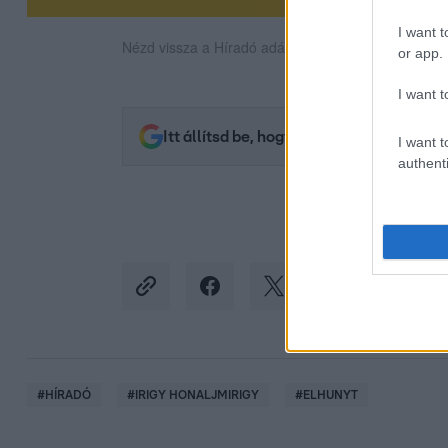
I want t
Nézd vissza a Híradó adásait az RTL+ felületén!
or app.
I want t
Itt állítsd be, hogy az RTL.hu az elsők 
I want t
authenti
#
HÍRADÓ
#
IRIGY HONALJMIRIGY
#
ELHUNYT