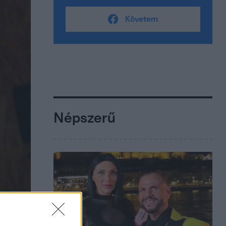
Követem
Népszerű