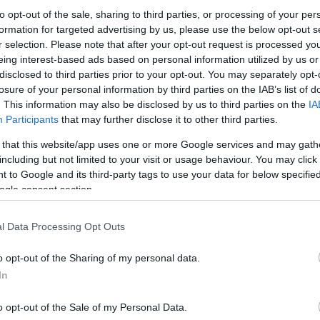
to opt-out of the sale, sharing to third parties, or processing of your per
formation for targeted advertising by us, please use the below opt-out s
r selection. Please note that after your opt-out request is processed y
Link másolása
eing interest-based ads based on personal information utilized by us or
disclosed to third parties prior to your opt-out. You may separately opt-
losure of your personal information by third parties on the IAB’s list of
. This information may also be disclosed by us to third parties on the
IA
ros, az Irigy Hónaljmirigy egyik alapító
Participants
that may further disclose it to other third parties.
 meg közösségi oldalán. Arról írnak, az 53
 that this website/app uses one or more Google services and may gath
including but not limited to your visit or usage behaviour. You may click 
 betegség után halt meg. Nyilatkozni ma
 to Google and its third-party tags to use your data for below specifi
ohol együttesben is játszott két évig, az ő
ogle consent section.
-nek, hogy utoljára néhány hete egy
l Data Processing Opt Outs
ár látszott rajta, hogy beteg, jókedvű volt.
o opt-out of the Sharing of my personal data.
In
o opt-out of the Sale of my Personal Data.