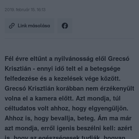
2019. február 15. 16:13
Link másolása
Fél évre eltűnt a nyilvánosság elől Grecsó
Krisztián - ennyi idő telt el a betegsége
felfedezése és a kezelések vége között.
Grecsó Krisztián korábban nem érzékenyült
volna el a kamera előtt. Azt mondja, túl
céltudatos volt ahhoz, hogy elgyengüljön.
Ahhoz is, hogy bevallja, beteg. Ám ma már
azt mondja, erről igenis beszélni kell: azért
is, hogy az egészségesek tudják, hogyan