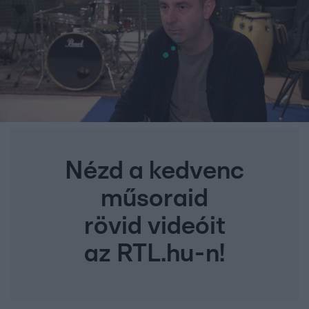
Nézd a kedvenc
műsoraid
rövid videóit
az RTL.hu-n!