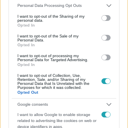
Please note that this website/app uses one or more Google
Personal Data Processing Opt Outs
services and may gather and store information including but
not limited to your visit or usage behaviour. You may click to
I want to opt-out of the Sharing of my
personal data.
Kövess minket, és értesülj a friss hírekről a
grant or deny consent to Google and its third-party tags to
Opted In
Facebookon is!
use your data for below specified purposes in below Google
consent section.
I want to opt-out of the Sale of my
Personal Data.
Követem
Opted In
I want to opt-out of processing my
Personal Data for Targeted Advertising.
Opted In
I want to opt-out of Collection, Use,
Retention, Sale, and/or Sharing of my
#
HÍRADÓ
#
INTERJÚK
#
EXTRA VIDEÓ
Personal Data that Is Unrelated with the
Purposes for which it was collected.
Opted Out
#
GRECSÓ KRISZTIÁN
#
KÖLTŐ
#
ÍRÓ
#
INTERJÚ
#
ŐSZINTÉN
Google consents
I want to allow Google to enable storage
related to advertising like cookies on web or
device identifiers in apps.