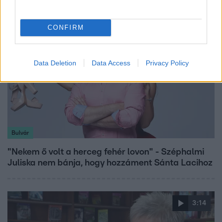
CONFIRM
Data Deletion
Data Access
Privacy Policy
Bulvár
"Nekem ő volt a herceg fehér lovon" - Széphalmi
Juliska nem bánja, hogy hozzáment Sánta Lacihoz
3:14