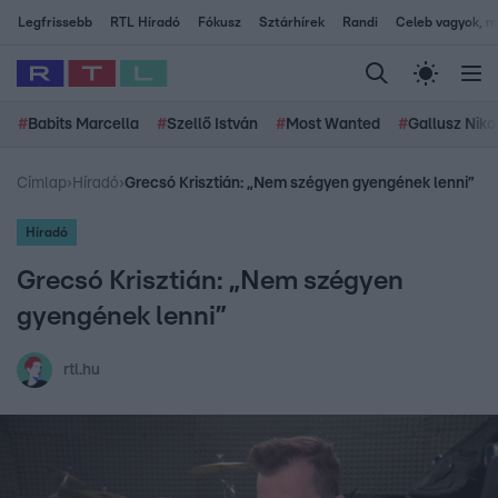
Legfrissebb
RTL Híradó
Fókusz
Sztárhírek
Randi
Celeb vagyok, me
#
Babits Marcella
#
Szellő István
#
Most Wanted
#
Gallusz Niko
Címlap
›
Híradó
›
Grecsó Krisztián: „Nem szégyen gyengének lenni”
Híradó
Grecsó Krisztián: „Nem szégyen
gyengének lenni”
rtl.hu