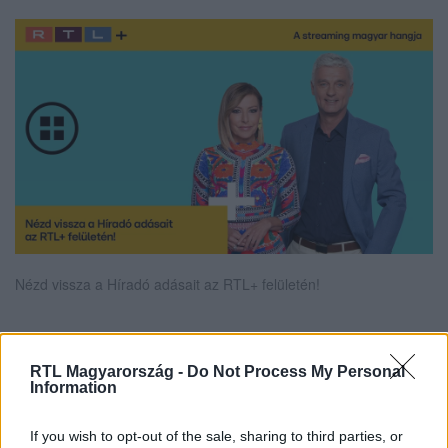
Nézd vissza a Híradó adásait az RTL+ felületén!
Itt állítsd be, hogy az RTL.hu az elsők között
RTL Magyarország -
Do Not Process My Personal
Information
legyen a Google-találatokban!
If you wish to opt-out of the sale, sharing to third parties, or