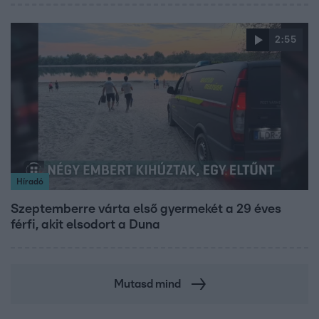
2:55
Híradó
Szeptemberre várta első gyermekét a 29 éves
férfi, akit elsodort a Duna
Mutasd mind