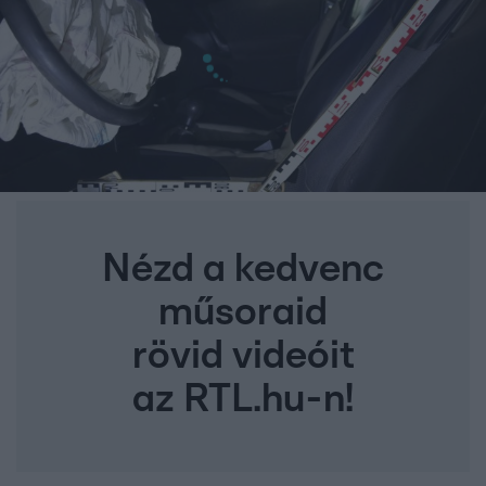
Nézd a kedvenc
műsoraid
rövid videóit
az RTL.hu-n!