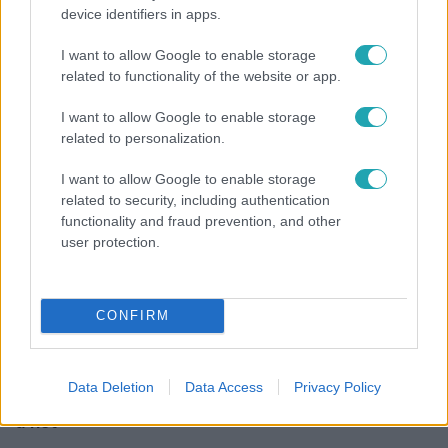
device identifiers in apps.
Híradó
I want to allow Google to enable storage
Átírhatják a hosszú hétvégét: még nincs döntés a
related to functionality of the website or app.
szombati munkanapról
I want to allow Google to enable storage
related to personalization.
I want to allow Google to enable storage
related to security, including authentication
functionality and fraud prevention, and other
user protection.
CONFIRM
Horoszkóp
Data Deletion
Data Access
Privacy Policy
Ennek a 3 csillagjegynek váratlan sikereket hozhat
a hét