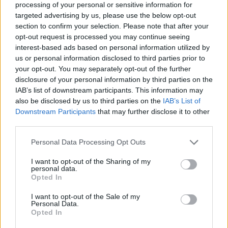
processing of your personal or sensitive information for
targeted advertising by us, please use the below opt-out
section to confirm your selection. Please note that after your
opt-out request is processed you may continue seeing
interest-based ads based on personal information utilized by
us or personal information disclosed to third parties prior to
your opt-out. You may separately opt-out of the further
disclosure of your personal information by third parties on the
IAB’s list of downstream participants. This information may
also be disclosed by us to third parties on the
IAB’s List of
Kövess minket, és értesülj a friss hírekről a
Downstream Participants
that may further disclose it to other
Facebookon is!
third parties.
Please note that this website/app uses one or more Google
Personal Data Processing Opt Outs
Követem
services and may gather and store information including but
not limited to your visit or usage behaviour. You may click to
I want to opt-out of the Sharing of my
personal data.
grant or deny consent to Google and its third-party tags to
Opted In
use your data for below specified purposes in below Google
consent section.
I want to opt-out of the Sale of my
Personal Data.
Opted In
#
HÍRADÓ
#
BALESET
#
JOGOSÍTVÁNY NÉLKÜL