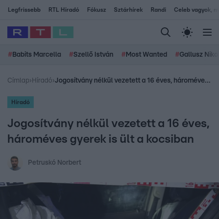
Legfrissebb
RTL Híradó
Fókusz
Sztárhírek
Randi
Celeb vagyok, me
#
Babits Marcella
#
Szellő István
#
Most Wanted
#
Gallusz Niko
Címlap
›
Híradó
›
Jogosítvány nélkül vezetett a 16 éves, hároméves gyerek is ült a kocsiban
Híradó
Jogosítvány nélkül vezetett a 16 éves,
hároméves gyerek is ült a kocsiban
Petruskó Norbert