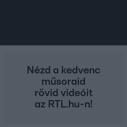
Nézd a kedvenc
műsoraid
rövid videóit
az RTL.hu-n!