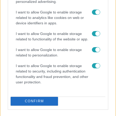
personalized advertising.
I want to allow Google to enable storage
related to analytics like cookies on web or
device identifiers in apps.
I want to allow Google to enable storage
Reggeli
related to functionality of the website or app.
„A csúcs opcionális, a biztonságos hazatérés
I want to allow Google to enable storage
kötelező” – 50 méterre a csúcstól fordult vissza
related to personalization.
Klein Dávid
I want to allow Google to enable storage
related to security, including authentication
functionality and fraud prevention, and other
user protection.
CONFIRM