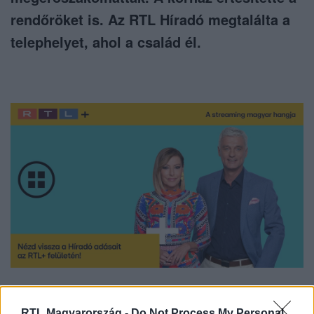
rendőröket is. Az RTL Híradó megtalálta a
telephelyet, ahol a család él.
Nézd vissza a Híradó adásait az RTL+ felületén!
RTL Magyarország -
Do Not Process My Personal