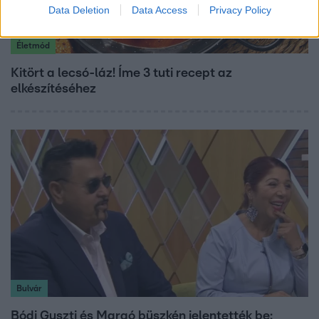
Data Deletion
Data Access
Privacy Policy
Életmód
Kitört a lecsó-láz! Íme 3 tuti recept az
elkészítéséhez
Bulvár
Bódi Guszti és Margó büszkén jelentették be: