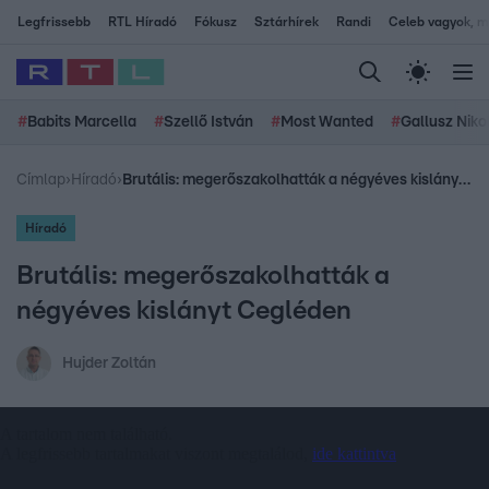
Legfrissebb
RTL Híradó
Fókusz
Sztárhírek
Randi
Celeb vagyok, me
#
Babits Marcella
#
Szellő István
#
Most Wanted
#
Gallusz Niko
Címlap
›
Híradó
›
Brutális: megerőszakolhatták a négyéves kislányt Cegléden
Híradó
Brutális: megerőszakolhatták a
négyéves kislányt Cegléden
Hujder Zoltán