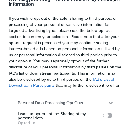
Information
Itt állítsd be, hogy az RTL.hu az elsők között
If you wish to opt-out of the sale, sharing to third parties, or
legyen a Google-találatokban!
processing of your personal or sensitive information for
targeted advertising by us, please use the below opt-out
section to confirm your selection. Please note that after your
opt-out request is processed you may continue seeing
interest-based ads based on personal information utilized by
us or personal information disclosed to third parties prior to
your opt-out. You may separately opt-out of the further
disclosure of your personal information by third parties on the
IAB’s list of downstream participants. This information may
also be disclosed by us to third parties on the
IAB’s List of
Downstream Participants
that may further disclose it to other
third parties.
Kövess minket, és értesülj a friss hírekről a
Please note that this website/app uses one or more Google
Personal Data Processing Opt Outs
Facebookon is!
services and may gather and store information including but
not limited to your visit or usage behaviour. You may click to
I want to opt-out of the Sharing of my
personal data.
Követem
grant or deny consent to Google and its third-party tags to
Opted In
use your data for below specified purposes in below Google