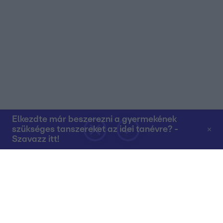
Elkezdte már beszerezni a gyermekének
szükséges tanszereket az idei tanévre? -
Szavazz itt!