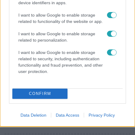
device identifiers in apps.
19 évesen nyert modellversenyt Heidi Klum –
szakértő elemzi a szupermodell évtizedes
I want to allow Google to enable storage
átalakulását
related to functionality of the website or app.
I want to allow Google to enable storage
related to personalization.
I want to allow Google to enable storage
related to security, including authentication
functionality and fraud prevention, and other
user protection.
CONFIRM
Bulvár
Data Deletion
Data Access
Privacy Policy
„Attól féltem, nem fogja túlélni” – megrázó
vallomást tett Nyári Dia a kislánya műtétjéről