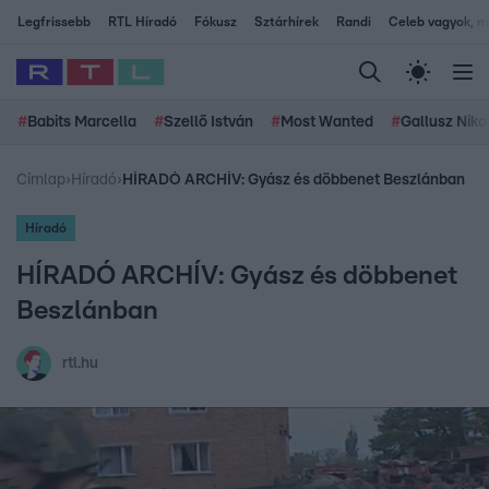
Legfrissebb
RTL Híradó
Fókusz
Sztárhírek
Randi
Celeb vagyok, me
#
Babits Marcella
#
Szellő István
#
Most Wanted
#
Gallusz Niko
Címlap
›
Híradó
›
HÍRADÓ ARCHÍV: Gyász és döbbenet Beszlánban
Híradó
HÍRADÓ ARCHÍV: Gyász és döbbenet
Beszlánban
rtl.hu