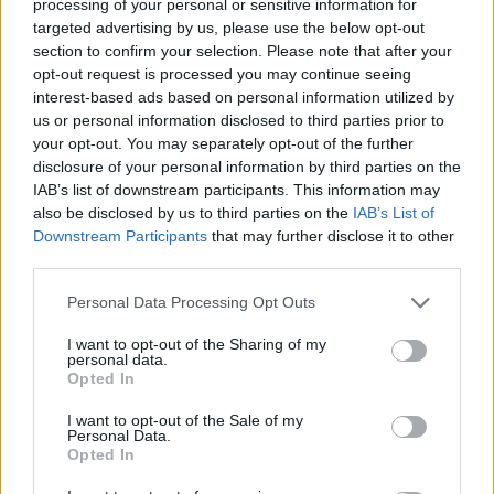
processing of your personal or sensitive information for
targeted advertising by us, please use the below opt-out
section to confirm your selection. Please note that after your
opt-out request is processed you may continue seeing
interest-based ads based on personal information utilized by
us or personal information disclosed to third parties prior to
your opt-out. You may separately opt-out of the further
disclosure of your personal information by third parties on the
Kövess minket, és értesülj a friss hírekről a
IAB’s list of downstream participants. This information may
also be disclosed by us to third parties on the
IAB’s List of
Facebookon is!
Downstream Participants
that may further disclose it to other
third parties.
Követem
Please note that this website/app uses one or more Google
Personal Data Processing Opt Outs
services and may gather and store information including but
not limited to your visit or usage behaviour. You may click to
I want to opt-out of the Sharing of my
personal data.
grant or deny consent to Google and its third-party tags to
Opted In
use your data for below specified purposes in below Google
consent section.
I want to opt-out of the Sale of my
#
HÍRADÓ
#
ARCHÍV
#
BESZLÁN
#
TÚSZEJTÉS
Personal Data.
Opted In
#
TRAGÉDIA
#
GYÁSZ
#
HALÁL