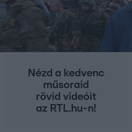
Nézd a kedvenc
műsoraid
rövid videóit
az RTL.hu-n!