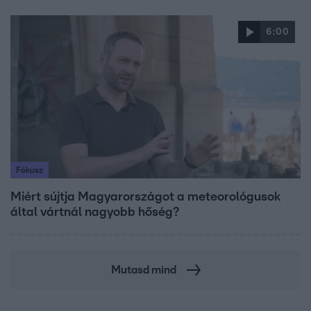
6:00
Fókusz
Miért sújtja Magyarországot a meteorológusok
által vártnál nagyobb hőség?
Mutasd mind