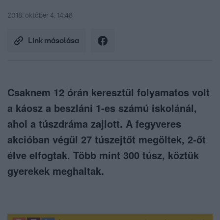
2018. október 4. 14:48
Link másolása
Csaknem 12 órán keresztül folyamatos volt
a káosz a beszláni 1-es számú iskolánál,
ahol a túszdráma zajlott. A fegyveres
akcióban végül 27 túszejtőt megöltek, 2-őt
élve elfogtak. Több mint 300 túsz, köztük
gyerekek meghaltak.