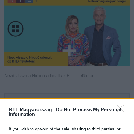
Nézd vissza a Híradó adásait az RTL+ felületén!
Itt állítsd be, hogy az RTL.hu az elsők között
legyen a Google-találatokban!
RTL Magyarország -
Do Not Process My Personal
Information
If you wish to opt-out of the sale, sharing to third parties, or