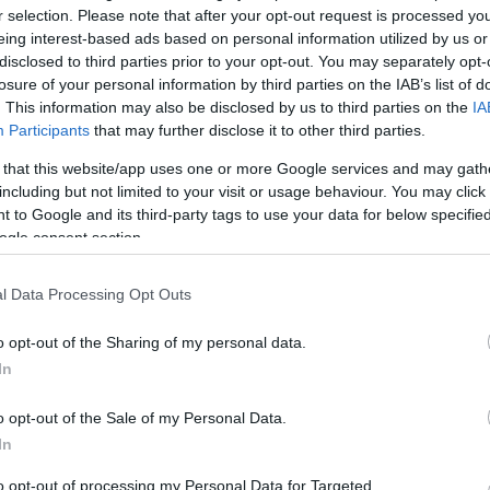
r selection. Please note that after your opt-out request is processed y
eing interest-based ads based on personal information utilized by us or
disclosed to third parties prior to your opt-out. You may separately opt-
Link másolása
losure of your personal information by third parties on the IAB’s list of
. This information may also be disclosed by us to third parties on the
IA
Participants
that may further disclose it to other third parties.
 that this website/app uses one or more Google services and may gath
talnál a letelepedési kötvényprogramról a
including but not limited to your visit or usage behaviour. You may click 
 - ezt mondta az RTL Híradónak Rogán
 to Google and its third-party tags to use your data for below specifi
ogle consent section.
l Data Processing Opt Outs
o opt-out of the Sharing of my personal data.
In
o opt-out of the Sale of my Personal Data.
In
to opt-out of processing my Personal Data for Targeted