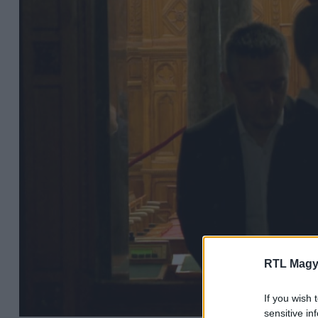
RTL Magy
If you wish 
sensitive in