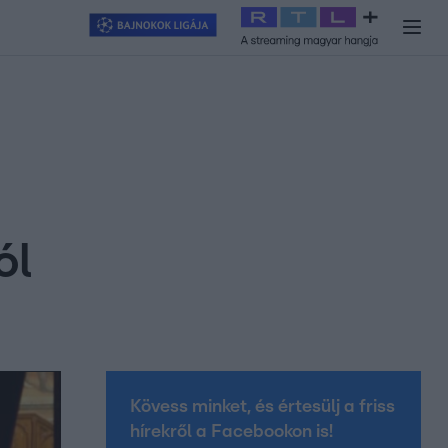
y
#
RTL+
#
Exek csatája 2026
#
Celeb vagyok, ments ki innen
#
H
ól
Kövess minket, és értesülj a friss
hírekről a Facebookon is!