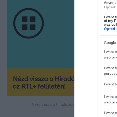
Advertis
Opted 
I want t
of my P
was col
Opted 
Google 
I want t
web or d
I want t
purpose
I want 
I want t
web or d
Nézd vissza a Híradó adásait az RTL+ felületén!
I want t