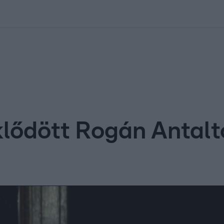
kolett
#
Időjárás
#
RTL műsor
#
Víz
#
Magyar Péter
#
Csillagjeg
lődött Rogán Antalt