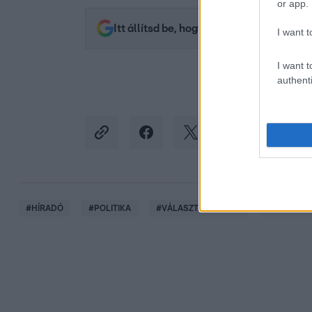
or app.
Itt állítsd be, hogy az RTL.hu az elsők 
I want t
I want t
authenti
#
HÍRADÓ
#
POLITIKA
#
VÁLASZTÁSOK 2018
#
ROGÁN A