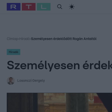
#
Babits Marcella
#
Szellő István
#
Most Wanted
#
Gallusz Ni
Címlap
›
Híradó
›
Személyesen érdeklődött Rogán Antaltól
Híradó
Személyesen érdek
Losonczi Gergely