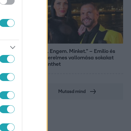
Bulvár
„Téged. Engem. Minket.” – Emilio és
Tina szerelmes vallomása sokakat
megérinthet
Mutasd mind