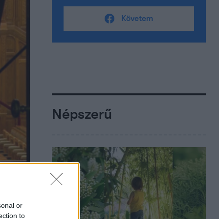
Követem
Népszerű
sonal or
ection to