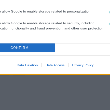
között legyen a Google-találatokban!
o allow Google to enable storage related to personalization.
o allow Google to enable storage related to security, including
cation functionality and fraud prevention, and other user protection.
CONFIRM
Data Deletion
Data Access
Privacy Policy
NTAL
#
RTL