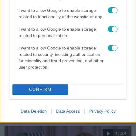
magyar lett az első
I want to allow Google to enable storage
related to functionality of the website or app.
I want to allow Google to enable storage
related to personalization.
I want to allow Google to enable storage
related to security, including authentication
functionality and fraud prevention, and other
user protection.
CONFIRM
Időjárás
Tovább erősödik az El Niño – fokozhatja a hazai
hőséget és aszályt?
Data Deletion
Data Access
Privacy Policy
17:24