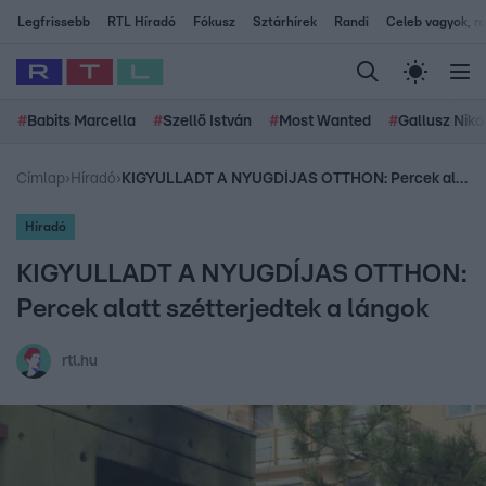
Legfrissebb
RTL Híradó
Fókusz
Sztárhírek
Randi
Celeb vagyok, me
#
Babits Marcella
#
Szellő István
#
Most Wanted
#
Gallusz Niko
Címlap
›
Híradó
›
KIGYULLADT A NYUGDÍJAS OTTHON: Percek alatt szétterjedtek a lángok
Híradó
KIGYULLADT A NYUGDÍJAS OTTHON:
Percek alatt szétterjedtek a lángok
rtl.hu