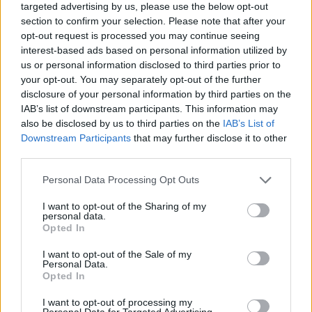
targeted advertising by us, please use the below opt-out
section to confirm your selection. Please note that after your
opt-out request is processed you may continue seeing
interest-based ads based on personal information utilized by
us or personal information disclosed to third parties prior to
your opt-out. You may separately opt-out of the further
disclosure of your personal information by third parties on the
Kövess minket, és értesülj a friss hírekről a
IAB’s list of downstream participants. This information may
Facebookon is!
also be disclosed by us to third parties on the
IAB’s List of
Downstream Participants
that may further disclose it to other
Követem
third parties.
Please note that this website/app uses one or more Google
Personal Data Processing Opt Outs
services and may gather and store information including but
not limited to your visit or usage behaviour. You may click to
I want to opt-out of the Sharing of my
personal data.
grant or deny consent to Google and its third-party tags to
Opted In
use your data for below specified purposes in below Google
#
HÍRADÓ
#
TŰZ
#
GYERTYA
#
MENTÉS
consent section.
I want to opt-out of the Sale of my
Personal Data.
#
KIÉGETT
#
IDŐSEK
Opted In
I want to opt-out of processing my
Personal Data for Targeted Advertising.