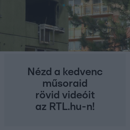
Nézd a kedvenc
műsoraid
rövid videóit
az RTL.hu-n!