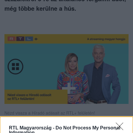
még többe kerülne a hús.
Nézd vissza a Híradó adásait az RTL+ felületén!
RTL Magyarország -
Do Not Process My Personal
Information