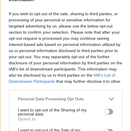
Itt állítsd be, hogy az RTL.hu az elsők között
legyen a Google-találatokban!
If you wish to opt-out of the sale, sharing to third parties, or
processing of your personal or sensitive information for
targeted advertising by us, please use the below opt-out
section to confirm your selection. Please note that after your
opt-out request is processed you may continue seeing
interest-based ads based on personal information utilized by
us or personal information disclosed to third parties prior to
your opt-out. You may separately opt-out of the further
disclosure of your personal information by third parties on the
IAB’s list of downstream participants. This information may
also be disclosed by us to third parties on the
IAB’s List of
Downstream Participants
that may further disclose it to other
Kövess minket, és értesülj a friss hírekről a
third parties.
Facebookon is!
Please note that this website/app uses one or more Google
Personal Data Processing Opt Outs
services and may gather and store information including but
not limited to your visit or usage behaviour. You may click to
I want to opt-out of the Sharing of my
Követem
personal data.
grant or deny consent to Google and its third-party tags to
Opted In
use your data for below specified purposes in below Google
consent section.
I want to opt-out of the Sale of my