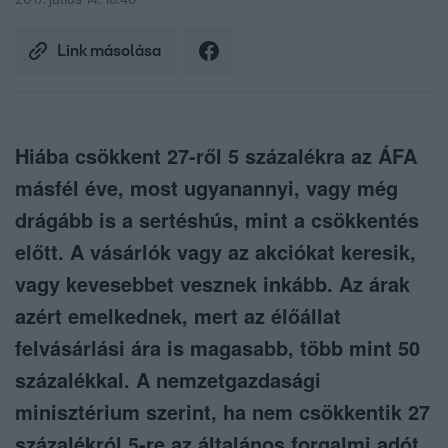
2017. július 14. 16:40
Link másolása
Hiába csökkent 27-ről 5 százalékra az ÁFA
másfél éve, most ugyanannyi, vagy még
drágább is a sertéshús, mint a csökkentés
előtt. A vásárlók vagy az akciókat keresik,
vagy kevesebbet vesznek inkább. Az árak
azért emelkednek, mert az élőállat
felvásárlási ára is magasabb, több mint 50
százalékkal. A nemzetgazdasági
minisztérium szerint, ha nem csökkentik 27
százalékról 5-re az általános forgalmi adót,