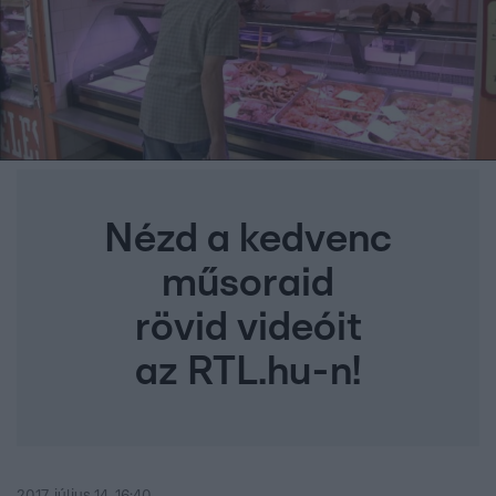
Nézd a kedvenc
műsoraid
rövid videóit
az RTL.hu-n!