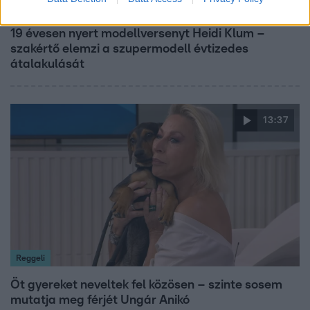
Reggeli
19 évesen nyert modellversenyt Heidi Klum –
szakértő elemzi a szupermodell évtizedes
átalakulását
13:37
Reggeli
Öt gyereket neveltek fel közösen – szinte sosem
mutatja meg férjét Ungár Anikó