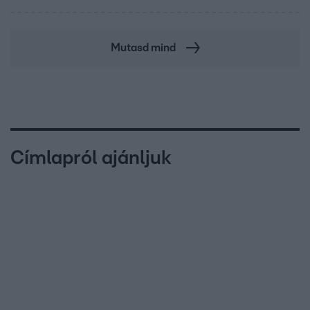
Mutasd mind
Címlapról ajánljuk