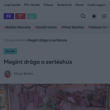
Legfrissebb
RTL Híradó
Fókusz
Sztárhírek
Randi
Celeb vagyok, me
#
Babits Marcella
#
Szellő István
#
Most Wanted
#
Gallusz Niko
Címlap
›
Híradó
›
Megint drága a sertéshús
Híradó
Megint drága a sertéshús
Dinya Beáta