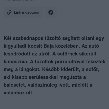
2017. március 18. 17:10
Link másolása
Két szabadnapos tűzoltó segített oltani egy
kigyulladt kocsit Baja közelében. Az autó
lesodródott az útról. A sofőrnek sikerült
kimásznia. A tűzoltók porraloltóval fékezték
meg a lángokat. Később kiderült, a sofőr,
aki kisebb sérülésekkel megúszta a
balesetet, valószínűleg ivott, mielőtt a
volánhoz ült.