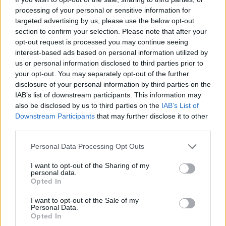
processing of your personal or sensitive information for
targeted advertising by us, please use the below opt-out
section to confirm your selection. Please note that after your
opt-out request is processed you may continue seeing
interest-based ads based on personal information utilized by
us or personal information disclosed to third parties prior to
your opt-out. You may separately opt-out of the further
disclosure of your personal information by third parties on the
IAB’s list of downstream participants. This information may
Kövess minket, és értesülj a friss hírekről a
also be disclosed by us to third parties on the
IAB’s List of
Facebookon is!
Downstream Participants
that may further disclose it to other
third parties.
Követem
Please note that this website/app uses one or more Google
Personal Data Processing Opt Outs
services and may gather and store information including but
not limited to your visit or usage behaviour. You may click to
I want to opt-out of the Sharing of my
personal data.
grant or deny consent to Google and its third-party tags to
Opted In
use your data for below specified purposes in below Google
consent section.
I want to opt-out of the Sale of my
Personal Data.
#
HÍRADÓ
#
BALESET
#
BAJA
#
ITTAS VEZETÉS
Opted In