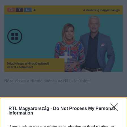
Nézd vissza a Híradó adásait az RTL+ felületén!
Itt állítsd be, hogy az RTL.hu az elsők között
RTL Magyarország -
Do Not Process My Personal
legyen a Google-találatokban!
Information
If you wish to opt-out of the sale, sharing to third parties, or