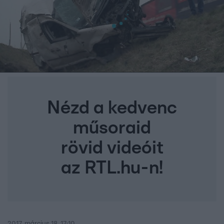
Nézd a kedvenc
műsoraid
rövid videóit
az RTL.hu-n!