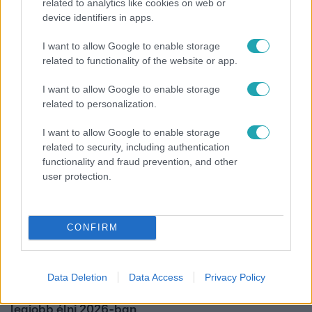
related to analytics like cookies on web or
Reggeli
device identifiers in apps.
„A csúcs opcionális, a biztonságos hazatérés
I want to allow Google to enable storage
kötelező” – 50 méterre a csúcstól fordult vissza
related to functionality of the website or app.
Klein Dávid
I want to allow Google to enable storage
related to personalization.
I want to allow Google to enable storage
related to security, including authentication
functionality and fraud prevention, and other
user protection.
CONFIRM
Nagyvilág
Data Deletion
Data Access
Privacy Policy
Nem Bécs lett az első: ezekben a városokban a
legjobb élni 2026-ban