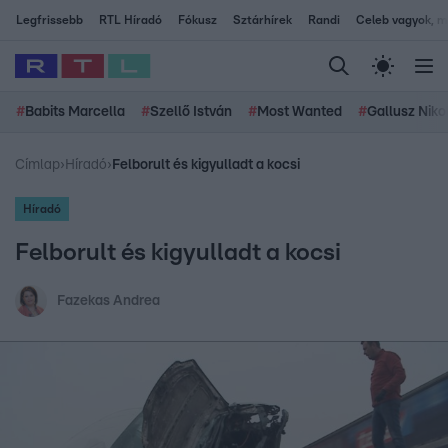
Legfrissebb
RTL Híradó
Fókusz
Sztárhírek
Randi
Celeb vagyok, me
#
Babits Marcella
#
Szellő István
#
Most Wanted
#
Gallusz Niko
Címlap
›
Híradó
›
Felborult és kigyulladt a kocsi
Híradó
Felborult és kigyulladt a kocsi
Fazekas Andrea