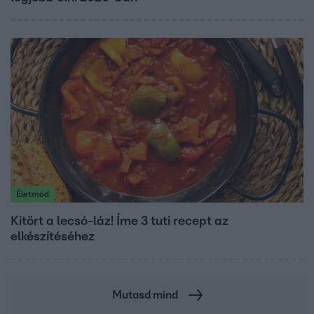
Életmód
Kitört a lecsó-láz! Íme 3 tuti recept az
elkészítéséhez
Mutasd mind