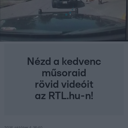
Nézd a kedvenc
műsoraid
rövid videóit
az RTL.hu-n!