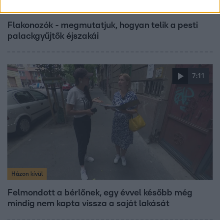
Házon kívül
Flakonozók - megmutatjuk, hogyan telik a pesti
palackgyűjtők éjszakái
7:11
Házon kívül
Felmondott a bérlőnek, egy évvel később még
mindig nem kapta vissza a saját lakását