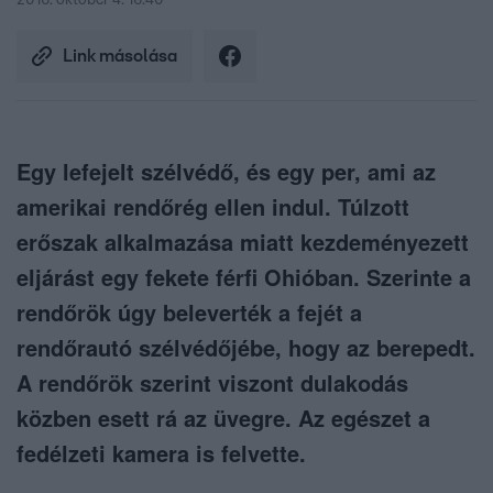
2016. október 4. 16:40
Link másolása
Egy lefejelt szélvédő, és egy per, ami az
amerikai rendőrég ellen indul. Túlzott
erőszak alkalmazása miatt kezdeményezett
eljárást egy fekete férfi Ohióban. Szerinte a
rendőrök úgy beleverték a fejét a
rendőrautó szélvédőjébe, hogy az berepedt.
A rendőrök szerint viszont dulakodás
közben esett rá az üvegre. Az egészet a
fedélzeti kamera is felvette.