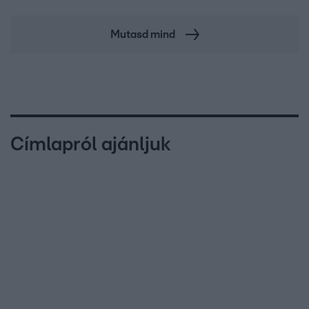
Mutasd mind
Címlapról ajánljuk