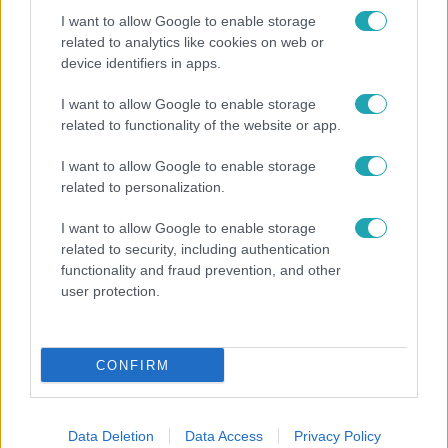
I want to allow Google to enable storage
related to analytics like cookies on web or
device identifiers in apps.
I want to allow Google to enable storage
Bulvár
related to functionality of the website or app.
Törőcsik Franciska nosztalgiázott: előkerült
I want to allow Google to enable storage
gyerekkora egyik kedvence
related to personalization.
I want to allow Google to enable storage
related to security, including authentication
10:54
functionality and fraud prevention, and other
user protection.
CONFIRM
Data Deletion
Data Access
Privacy Policy