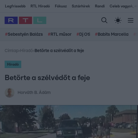
Legfrissebb
RTL Híradó
Fókusz
Sztárhírek
Randi
Celeb vagyok, me
#
Sebestyén Balázs
#
RTL műsor
#
Dj Oti
#
Babits Marcella
#
Címlap
›
Híradó
›
Betörte a szélvédőt a feje
Híradó
Betörte a szélvédőt a feje
Horváth B. Ádám