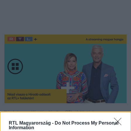
Nézd vissza a Híradó adásait az RTL+ felületén!
RTL Magyarország -
Do Not Process My Personal
Information