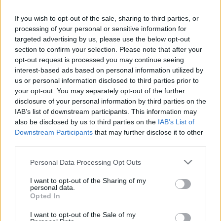
Itt állítsd be, hogy az RTL.hu az elsők között
If you wish to opt-out of the sale, sharing to third parties, or
legyen a Google-találatokban!
processing of your personal or sensitive information for
targeted advertising by us, please use the below opt-out
section to confirm your selection. Please note that after your
opt-out request is processed you may continue seeing
interest-based ads based on personal information utilized by
us or personal information disclosed to third parties prior to
your opt-out. You may separately opt-out of the further
disclosure of your personal information by third parties on the
IAB’s list of downstream participants. This information may
also be disclosed by us to third parties on the
IAB’s List of
Downstream Participants
that may further disclose it to other
third parties.
Kövess minket, és értesülj a friss hírekről a
Please note that this website/app uses one or more Google
Facebookon is!
Personal Data Processing Opt Outs
services and may gather and store information including but
not limited to your visit or usage behaviour. You may click to
I want to opt-out of the Sharing of my
personal data.
Követem
grant or deny consent to Google and its third-party tags to
Opted In
use your data for below specified purposes in below Google
consent section.
I want to opt-out of the Sale of my