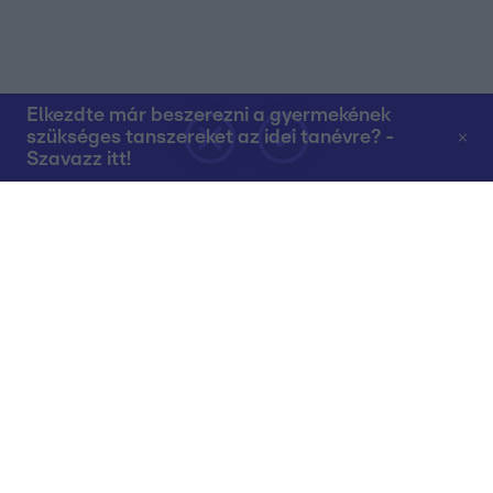
Elkezdte már beszerezni a gyermekének
szükséges tanszereket az idei tanévre? -
Szavazz itt!