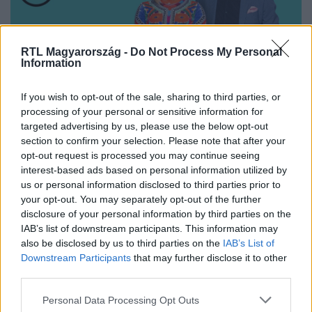
RTL Magyarország -
Do Not Process My Personal
Information
Nézd vissza a Híradó adásait az RTL+ felületén!
If you wish to opt-out of the sale, sharing to third parties, or
processing of your personal or sensitive information for
targeted advertising by us, please use the below opt-out
section to confirm your selection. Please note that after your
opt-out request is processed you may continue seeing
Itt állítsd be, hogy az RTL.hu az elsők között
legyen a Google-találatokban!
interest-based ads based on personal information utilized by
us or personal information disclosed to third parties prior to
your opt-out. You may separately opt-out of the further
disclosure of your personal information by third parties on the
IAB’s list of downstream participants. This information may
also be disclosed by us to third parties on the
IAB’s List of
Downstream Participants
that may further disclose it to other
third parties.
Please note that this website/app uses one or more Google
Personal Data Processing Opt Outs
services and may gather and store information including but