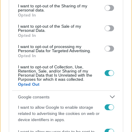
not limited to your visit or usage behaviour. You may click to
I want to opt-out of the Sharing of my
personal data.
grant or deny consent to Google and its third-party tags to
Opted In
Kövess minket, és értesülj a friss hírekről a
use your data for below specified purposes in below Google
Facebookon is!
consent section.
I want to opt-out of the Sale of my
Personal Data.
Opted In
Követem
I want to opt-out of processing my
Personal Data for Targeted Advertising.
Opted In
I want to opt-out of Collection, Use,
Retention, Sale, and/or Sharing of my
Personal Data that Is Unrelated with the
Purposes for which it was collected.
#
HÍRADÓ
#
POLITIKA
#
SZÍJJÁRTÓ PÉTER
Opted Out
#
BEVÁNDORLÓK
#
RTL
Google consents
I want to allow Google to enable storage
related to advertising like cookies on web or
device identifiers in apps.
I want to allow my user data to be sent to