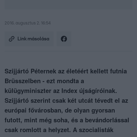
2016. augusztus 2. 16:54
Link másolása
Szijjártó Péternek az életéért kellett futnia
Brüsszelben - ezt mondta a
külügyminiszter az Index újságíróinak.
Szijjártó szerint csak két utcát tévedt el az
európai fővárosban, de olyan gyorsan
futott, mint még soha, és a bevándorlással
csak romlott a helyzet. A szocialisták