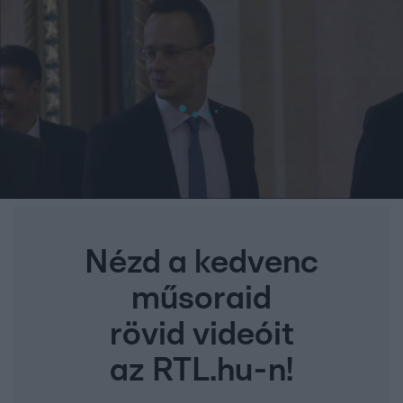
Nézd a kedvenc
műsoraid
rövid videóit
az RTL.hu-n!