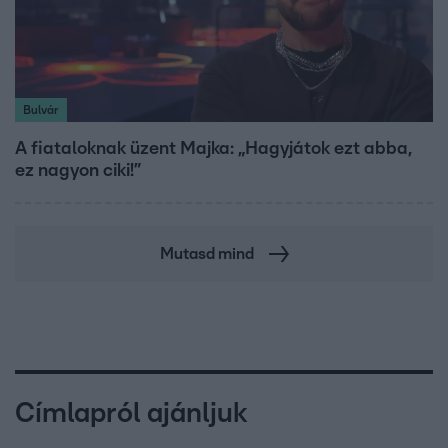
Bulvár
A fiataloknak üzent Majka: „Hagyjátok ezt abba,
ez nagyon ciki!”
Mutasd mind
Címlapról ajánljuk