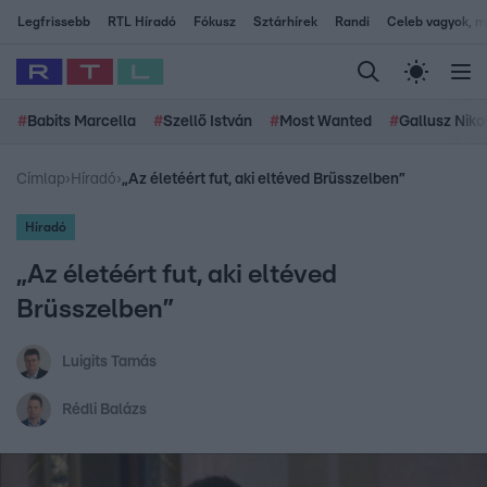
Legfrissebb
RTL Híradó
Fókusz
Sztárhírek
Randi
Celeb vagyok, me
#
Babits Marcella
#
Szellő István
#
Most Wanted
#
Gallusz Niko
Címlap
›
Híradó
›
„Az életéért fut, aki eltéved Brüsszelben”
Híradó
„Az életéért fut, aki eltéved
Brüsszelben”
Luigits Tamás
Rédli Balázs