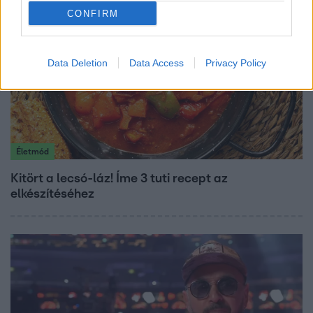
CONFIRM
Data Deletion
Data Access
Privacy Policy
Életmód
Kitört a lecsó-láz! Íme 3 tuti recept az
elkészítéséhez