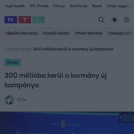
Legfrissebb
RTL Híradó
Fókusz
Sztárhírek
Randi
Celeb vagyok, me
#
Babits Marcella
#
Szellő István
#
Most Wanted
#
Gallusz Niko
Címlap
›
Híradó
›
300 millióba kerül a kormány új kampánya
Híradó
300 millióba kerül a kormány új
kampánya
rtl.hu