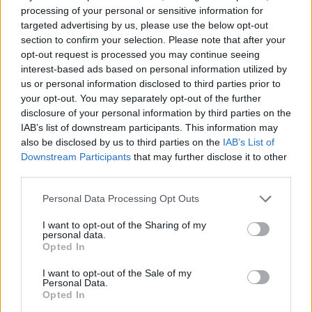
processing of your personal or sensitive information for
targeted advertising by us, please use the below opt-out
section to confirm your selection. Please note that after your
opt-out request is processed you may continue seeing
interest-based ads based on personal information utilized by
us or personal information disclosed to third parties prior to
your opt-out. You may separately opt-out of the further
disclosure of your personal information by third parties on the
IAB’s list of downstream participants. This information may
Kövess minket, és értesülj a friss hírekről a
also be disclosed by us to third parties on the
IAB’s List of
Downstream Participants
that may further disclose it to other
Facebookon is!
third parties.
Please note that this website/app uses one or more Google
Követem
Personal Data Processing Opt Outs
services and may gather and store information including but
not limited to your visit or usage behaviour. You may click to
I want to opt-out of the Sharing of my
personal data.
grant or deny consent to Google and its third-party tags to
Opted In
use your data for below specified purposes in below Google
consent section.
I want to opt-out of the Sale of my
Personal Data.
#
HÍRADÓ
#
KAMPÁNY
#
PLAKÁTOK
Opted In