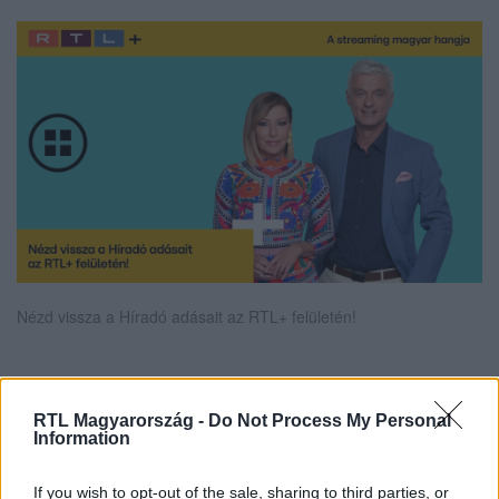
Nézd vissza a Híradó adásait az RTL+ felületén!
Itt állítsd be, hogy az RTL.hu az elsők között
RTL Magyarország -
Do Not Process My Personal
legyen a Google-találatokban!
Information
If you wish to opt-out of the sale, sharing to third parties, or