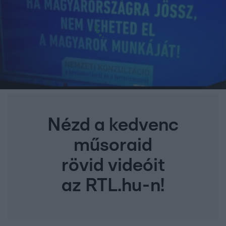
Nézd a kedvenc
műsoraid
rövid videóit
az RTL.hu-n!