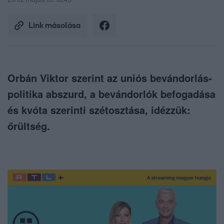
2015. május 19. 16:45
Link másolása
Orbán Viktor szerint az uniós bevándorlás-
politika abszurd, a bevándorlók befogadása
és kvóta szerinti szétosztása, idézzük:
őrültség.