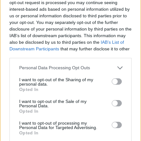
opt-out request is processed you may continue seeing
interest-based ads based on personal information utilized by
us or personal information disclosed to third parties prior to
your opt-out. You may separately opt-out of the further
Kövess minket, és értesülj a friss hírekről a
disclosure of your personal information by third parties on the
Facebookon is!
IAB’s list of downstream participants. This information may
also be disclosed by us to third parties on the
IAB’s List of
Követem
Downstream Participants
that may further disclose it to other
third parties.
Please note that this website/app uses one or more Google
Personal Data Processing Opt Outs
services and may gather and store information including but
not limited to your visit or usage behaviour. You may click to
I want to opt-out of the Sharing of my
personal data.
grant or deny consent to Google and its third-party tags to
Opted In
#
HÍRADÓ
#
BEVÁNDORLÁS
#
BEVÁNDORLÓK
use your data for below specified purposes in below Google
consent section.
I want to opt-out of the Sale of my
#
ORBÁN VIKTOR
#
MENEKÜLTÜGY
#
UNIÓ
Personal Data.
Opted In
I want to opt-out of processing my
Personal Data for Targeted Advertising.
Opted In