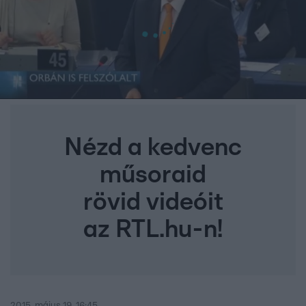
Nézd a kedvenc
műsoraid
rövid videóit
az RTL.hu-n!