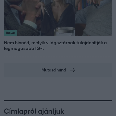
Bulvár
Nem hinnéd, melyik világsztárnak tulajdonítják a
legmagasabb IQ-t
Mutasd mind
Címlapról ajánljuk