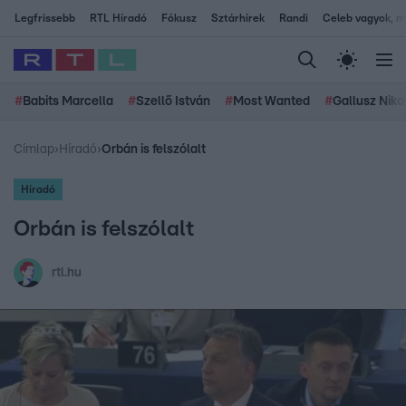
Legfrissebb
RTL Híradó
Fókusz
Sztárhírek
Randi
Celeb vagyok, me
#
Babits Marcella
#
Szellő István
#
Most Wanted
#
Gallusz Niko
Címlap
›
Híradó
›
Orbán is felszólalt
Híradó
Orbán is felszólalt
rtl.hu