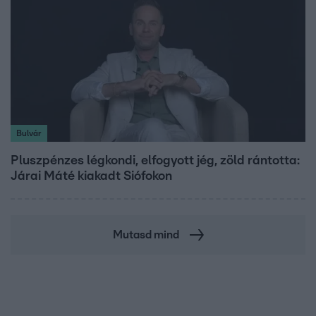
Bulvár
Pluszpénzes légkondi, elfogyott jég, zöld rántotta:
Járai Máté kiakadt Siófokon
Mutasd mind