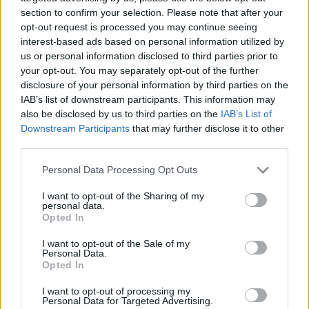
section to confirm your selection. Please note that after your
opt-out request is processed you may continue seeing
interest-based ads based on personal information utilized by
us or personal information disclosed to third parties prior to
your opt-out. You may separately opt-out of the further
disclosure of your personal information by third parties on the
IAB’s list of downstream participants. This information may
also be disclosed by us to third parties on the
IAB’s List of
Kövess minket, és értesülj a friss hírekről a
Downstream Participants
that may further disclose it to other
Facebookon is!
third parties.
Please note that this website/app uses one or more Google
Personal Data Processing Opt Outs
Követem
services and may gather and store information including but
not limited to your visit or usage behaviour. You may click to
I want to opt-out of the Sharing of my
personal data.
grant or deny consent to Google and its third-party tags to
Opted In
use your data for below specified purposes in below Google
consent section.
I want to opt-out of the Sale of my
Personal Data.
Opted In
#
HÍRADÓ
#
RÚDTÁNC
#
VILÁGBAJNOK
#
SEBÉSZ
I want to opt-out of processing my
Personal Data for Targeted Advertising.