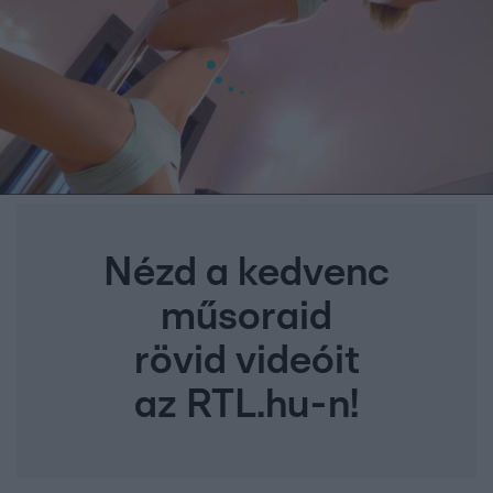
Nézd a kedvenc
műsoraid
rövid videóit
az RTL.hu-n!