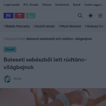
Legfrissebb
RTL Híradó
Fókusz
Sztárhírek
Randi
Celeb vagyok, me
#
Babits Marcella
#
Szellő István
#
Most Wanted
#
Gallusz Niko
Címlap
›
Híradó
›
Baleseti sebészből lett rúdtánc-világbajnok
Híradó
Baleseti sebészből lett rúdtánc-
világbajnok
rtl.hu