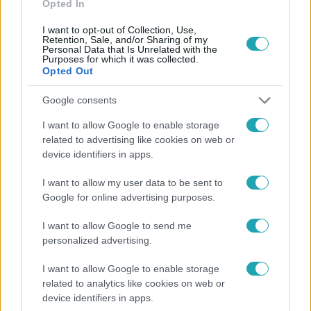
Opted In
I want to opt-out of Collection, Use,
Retention, Sale, and/or Sharing of my
Personal Data that Is Unrelated with the
Purposes for which it was collected.
Opted Out
Népszerű
Google consents
I want to allow Google to enable storage
related to advertising like cookies on web or
13:37
device identifiers in apps.
I want to allow my user data to be sent to
Google for online advertising purposes.
I want to allow Google to send me
personalized advertising.
I want to allow Google to enable storage
Reggeli
related to analytics like cookies on web or
device identifiers in apps.
Öt gyereket neveltek fel közösen – szinte sosem