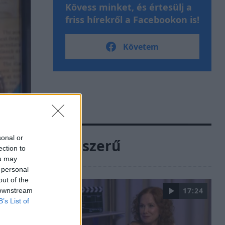
Kövess minket, és értesülj a
friss hírekről a Facebookon is!
Követem
sonal or
Népszerű
ection to
ou may
 personal
out of the
17:24
 downstream
B’s List of