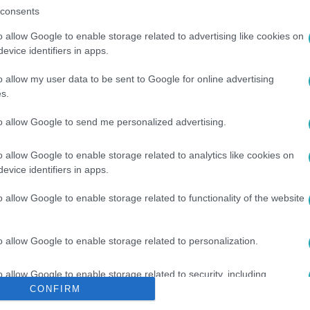
consents
az
RTL+ Premiumon
!
o allow Google to enable storage related to advertising like cookies on
evice identifiers in apps.
o allow my user data to be sent to Google for online advertising
s.
sők között legyen a Google-találatokban!
to allow Google to send me personalized advertising.
o allow Google to enable storage related to analytics like cookies on
evice identifiers in apps.
o allow Google to enable storage related to functionality of the website
o allow Google to enable storage related to personalization.
o allow Google to enable storage related to security, including
EK
#
NAPLÓ
#
FANCSIKAI ESZTER
#
PATAKY ATTILA
#
TÉ
cation functionality and fraud prevention, and other user protection.
CONFIRM