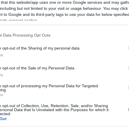
 that this website/app uses one or more Google services and may gath
including but not limited to your visit or usage behaviour. You may click 
 to Google and its third-party tags to use your data for below specifi
ogle consent section.
Link másolása
l Data Processing Opt Outs
o opt-out of the Sharing of my personal data.
In
ik legcikibb pillanatát hozta fel, aminek a
o opt-out of the Sale of my Personal Data.
ját anyját nem ismerte fel. Majd szóba
In
 megszűnése is, amihez Fancsikai Eszter
to opt-out of processing my Personal Data for Targeted
etne nevezni Lényekre, Pataky Attila
ing.
In
dásrészletet az rtl.hu-n.
o opt-out of Collection, Use, Retention, Sale, and/or Sharing
ersonal Data that Is Unrelated with the Purposes for which it
lected.
Out