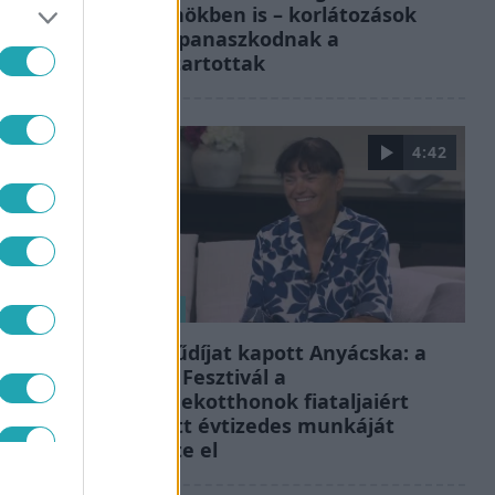
börtönökben is – korlátozások
miatt panaszkodnak a
fogvatartottak
4:42
Reggeli
Életműdíjat kapott Anyácska: a
Sziget Fesztivál a
gyermekotthonok fiataljaiért
végzett évtizedes munkáját
ismerte el
NYEK