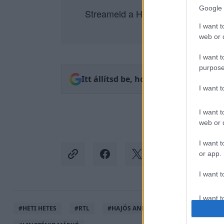
Google 
Streameld a Heti Hetes új évadát 
I want t
web or d
I want t
purpose
Itt állítsd be, hogy az RTL.hu az el
I want 
I want t
web or d
I want t
or app.
I want t
I want t
#
HETI HETES
#
RTL
#
HAJÓS ANDRÁS
#
ADÁSRÉSZLET
authenti