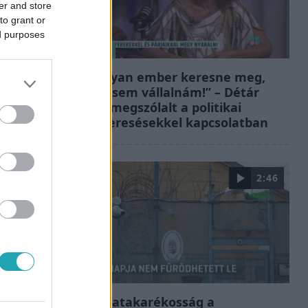
er and store
to grant or
ed purposes
Reggeli
„Ha olyan ember keresne meg,
akkor sem vállalnám!” – Détár
Enikő megszólalt a politikai
megkeresésekkel kapcsolatban
2:46
Híradó
Energiatakarékosság a