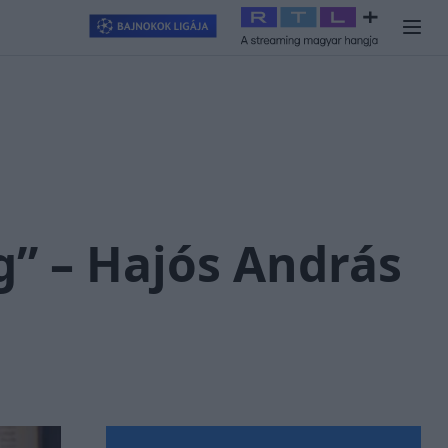
llagjegy
#
RTL+
#
Exek csatája 2026
#
Celeb vagyok, ments ki
” – Hajós András