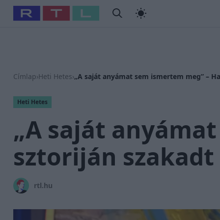
#
Babits Marcella
#
Szellő István
#
Most Wanted
#
Gallusz
Címlap
›
Heti Hetes
›
„A saját anyámat sem ismertem meg” – Haj
Heti Hetes
„A saját anyámat
sztoriján szakadt
rtl.hu