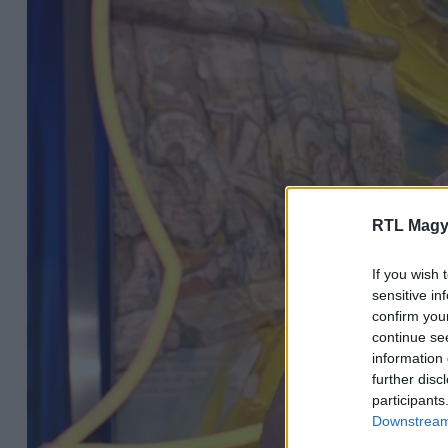
RTL Magy
If you wish 
sensitive in
confirm you
continue se
information 
further disc
participants
Downstream 