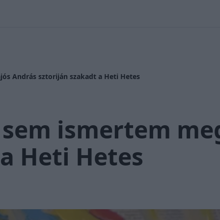
 Nikolett
#
Időjárás
#
RTL műsor
#
Víz
#
Magyar Péter
#
Csi
ós András sztoriján szakadt a Heti Hetes
 sem ismertem meg
 a Heti Hetes