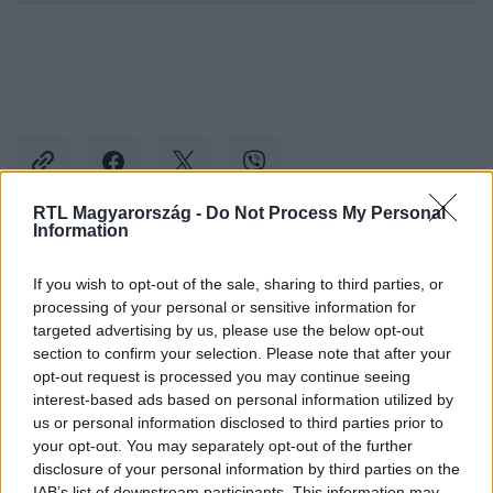
RTL Magyarország -
Do Not Process My Personal
Information
Kövess minket, és értesülj a friss hírekről a
If you wish to opt-out of the sale, sharing to third parties, or
Facebookon is!
processing of your personal or sensitive information for
targeted advertising by us, please use the below opt-out
Követem
section to confirm your selection. Please note that after your
opt-out request is processed you may continue seeing
interest-based ads based on personal information utilized by
us or personal information disclosed to third parties prior to
your opt-out. You may separately opt-out of the further
disclosure of your personal information by third parties on the
IAB’s list of downstream participants. This information may