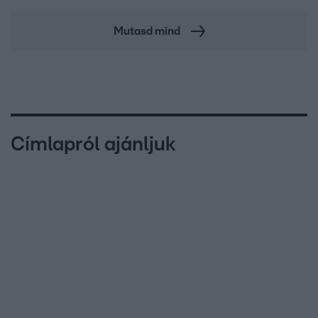
Mutasd mind
Címlapról ajánljuk