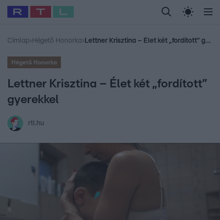
Legfrissebb
RTL Híradó
Fókusz
Sztárhírek
Randi
Celeb vagyok, me
#
Babits Marcella
#
Szellő István
#
Most Wanted
#
Gallusz Niko
Címlap
›
Hégető Honorka
›
Lettner Krisztina – Élet két „fordított” gyerekkel
Hégető Honorka
Lettner Krisztina – Élet két „fordított”
gyerekkel
rtl.hu