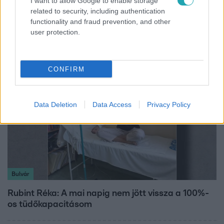
I want to allow Google to enable storage
related to security, including authentication
Lannert Judit az RTL-nek: Maradnak a
functionality and fraud prevention, and other
tankerületek és a Klebelsberg Központ, de
user protection.
átalakítják őket
CONFIRM
Data Deletion
Data Access
Privacy Policy
Bulvár
Rubint Réka: A mai napig nem jött vissza a 100%-
os tüdőkapacitásom