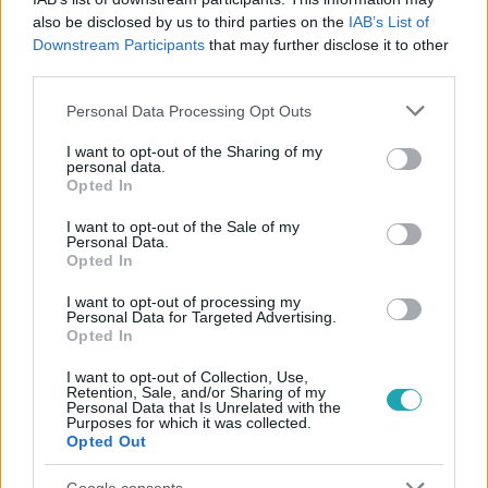
#
HÉGETŐ HONORKA
#
VIDEÓ
#
FOTÓK
also be disclosed by us to third parties on the
IAB’s List of
#
LETTNER KRISZTINA
#
ATRX SZINDRÓMA
#
AUTIZMUS
Downstream Participants
that may further disclose it to other
third parties.
#
GYEREKEK
Please note that this website/app uses one or more Google
Personal Data Processing Opt Outs
services and may gather and store information including but
not limited to your visit or usage behaviour. You may click to
I want to opt-out of the Sharing of my
personal data.
grant or deny consent to Google and its third-party tags to
Opted In
use your data for below specified purposes in below Google
consent section.
I want to opt-out of the Sale of my
Personal Data.
Opted In
Népszerű
I want to opt-out of processing my
Personal Data for Targeted Advertising.
Opted In
I want to opt-out of Collection, Use,
Retention, Sale, and/or Sharing of my
Personal Data that Is Unrelated with the
Purposes for which it was collected.
Opted Out
Google consents