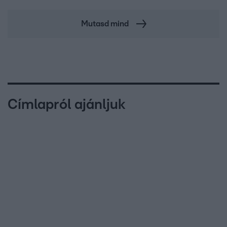
Mutasd mind
Címlapról ajánljuk