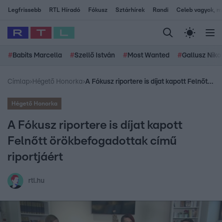
Legfrissebb
RTL Híradó
Fókusz
Sztárhírek
Randi
Celeb vagyok, me
#
Babits Marcella
#
Szellő István
#
Most Wanted
#
Gallusz Niko
Címlap
›
Hégető Honorka
›
A Fókusz riportere is díjat kapott Felnőtt örökbefogadottak című riportjáért
Hégető Honorka
A Fókusz riportere is díjat kapott
Felnőtt örökbefogadottak című
riportjáért
rtl.hu