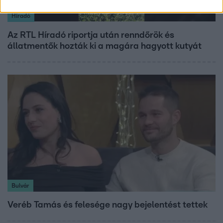
Híradó
Az RTL Híradó riportja után renndőrök és
állatmentők hozták ki a magára hagyott kutyát
Bulvár
Veréb Tamás és felesége nagy bejelentést tettek