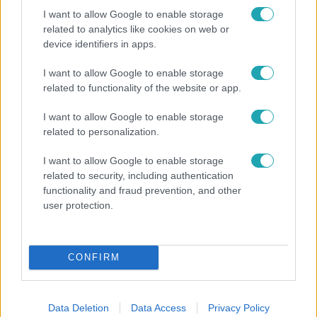
I want to allow Google to enable storage
related to analytics like cookies on web or
device identifiers in apps.
I want to allow Google to enable storage
Reggeli
related to functionality of the website or app.
„Ha olyan ember keresne meg, akkor sem
I want to allow Google to enable storage
vállalnám!” – Détár Enikő megszólalt a politikai
related to personalization.
megkeresésekkel kapcsolatban
I want to allow Google to enable storage
related to security, including authentication
functionality and fraud prevention, and other
2:14
user protection.
CONFIRM
Data Deletion
Data Access
Privacy Policy