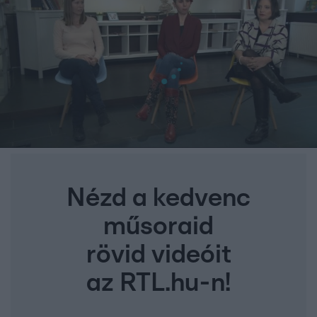
Nézd a kedvenc
műsoraid
rövid videóit
az RTL.hu-n!