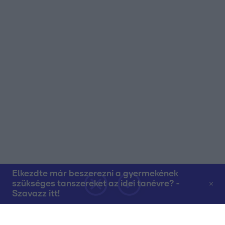
Elkezdte már beszerezni a gyermekének
szükséges tanszereket az idei tanévre? -
Szavazz itt!