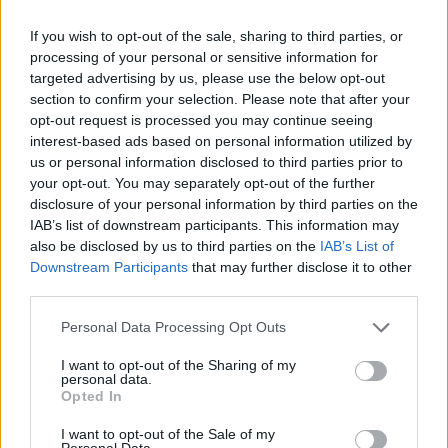
Itt állítsd be, hogy az RTL.hu az elsők között
If you wish to opt-out of the sale, sharing to third parties, or
legyen a Google-találatokban!
processing of your personal or sensitive information for
targeted advertising by us, please use the below opt-out
section to confirm your selection. Please note that after your
opt-out request is processed you may continue seeing
interest-based ads based on personal information utilized by
us or personal information disclosed to third parties prior to
your opt-out. You may separately opt-out of the further
disclosure of your personal information by third parties on the
IAB’s list of downstream participants. This information may
also be disclosed by us to third parties on the
IAB’s List of
Downstream Participants
that may further disclose it to other
third parties.
Kövess minket, és értesülj a friss hírekről a
Facebookon is!
Please note that this website/app uses one or more Google
Personal Data Processing Opt Outs
services and may gather and store information including but
not limited to your visit or usage behaviour. You may click to
I want to opt-out of the Sharing of my
Követem
personal data.
grant or deny consent to Google and its third-party tags to
Opted In
use your data for below specified purposes in below Google
consent section.
I want to opt-out of the Sale of my
Personal Data.