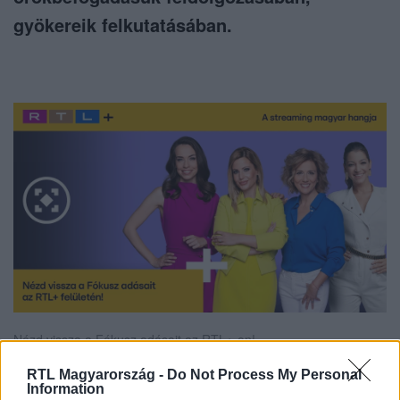
gyökereik felkutatásában.
Nézd vissza a Fókusz adásait az RTL+-on!
RTL Magyarország -
Do Not Process My Personal
Information