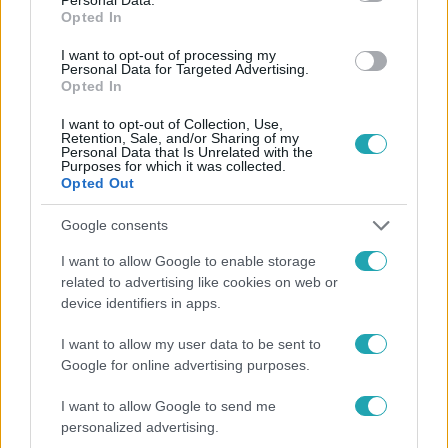
Opted In
I want to opt-out of processing my
#
HÉGETŐ HONORKA
#
HÉGETŐ HONORKA-DÍJ
Personal Data for Targeted Advertising.
Opted In
#
FÓKUSZ
#
RIPORT
#
LUKÁCS GABRIELLA
#
RTL
I want to opt-out of Collection, Use,
Retention, Sale, and/or Sharing of my
Personal Data that Is Unrelated with the
Purposes for which it was collected.
Opted Out
Google consents
I want to allow Google to enable storage
Népszerű
related to advertising like cookies on web or
device identifiers in apps.
I want to allow my user data to be sent to
Google for online advertising purposes.
17:24
I want to allow Google to send me
personalized advertising.