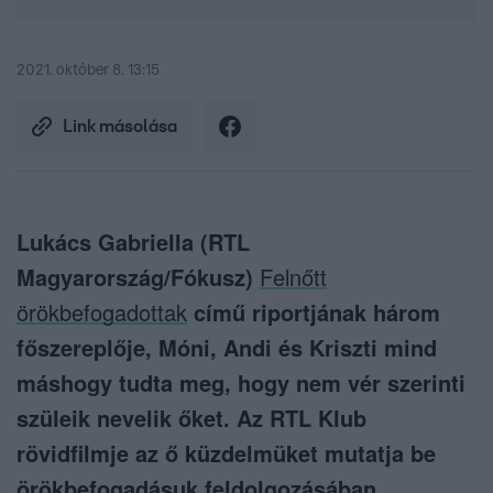
2021. október 8. 13:15
Link másolása
Lukács Gabriella (RTL
Magyarország/Fókusz)
Felnőtt
örökbefogadottak
című riportjának három
főszereplője, Móni, Andi és Kriszti mind
máshogy tudta meg, hogy nem vér szerinti
szüleik nevelik őket. Az RTL Klub
rövidfilmje az ő küzdelmüket mutatja be
örökbefogadásuk feldolgozásában,