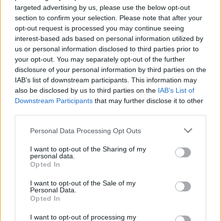
targeted advertising by us, please use the below opt-out
section to confirm your selection. Please note that after your
opt-out request is processed you may continue seeing
interest-based ads based on personal information utilized by
us or personal information disclosed to third parties prior to
Kövess minket, és értesülj a friss hírekről a
your opt-out. You may separately opt-out of the further
Facebookon is!
disclosure of your personal information by third parties on the
IAB’s list of downstream participants. This information may
also be disclosed by us to third parties on the
IAB’s List of
Követem
Downstream Participants
that may further disclose it to other
third parties.
Please note that this website/app uses one or more Google
Personal Data Processing Opt Outs
services and may gather and store information including but
not limited to your visit or usage behaviour. You may click to
I want to opt-out of the Sharing of my
personal data.
#
HÁZON KÍVÜL
#
ADÁSRÉSZLETEK
#
VIDEÓ
grant or deny consent to Google and its third-party tags to
Opted In
use your data for below specified purposes in below Google
#
TANYA
#
ÁLLATGONDOZÁS
#
GYERMEKNEVELÉS
consent section.
I want to opt-out of the Sale of my
Personal Data.
#
CSALÁD
#
VIDÉK
#
ÉLETMÓD
#
CSIRKE
Opted In
#
KAKAS
I want to opt-out of processing my