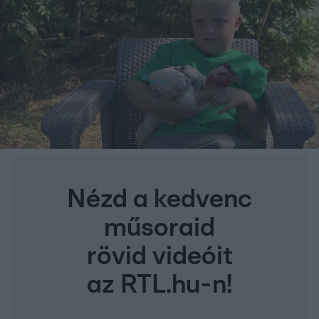
Nézd a kedvenc
műsoraid
rövid videóit
az RTL.hu-n!