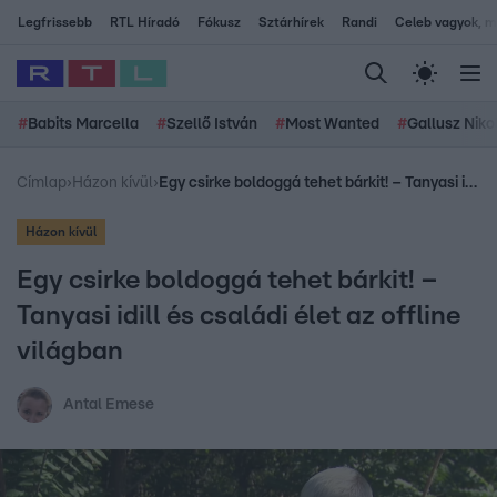
Legfrissebb
RTL Híradó
Fókusz
Sztárhírek
Randi
Celeb vagyok, me
#
Babits Marcella
#
Szellő István
#
Most Wanted
#
Gallusz Niko
Címlap
›
Házon kívül
›
Egy csirke boldoggá tehet bárkit! – Tanyasi idill és családi élet az offline világban
Házon kívül
Egy csirke boldoggá tehet bárkit! –
Tanyasi idill és családi élet az offline
világban
Antal Emese