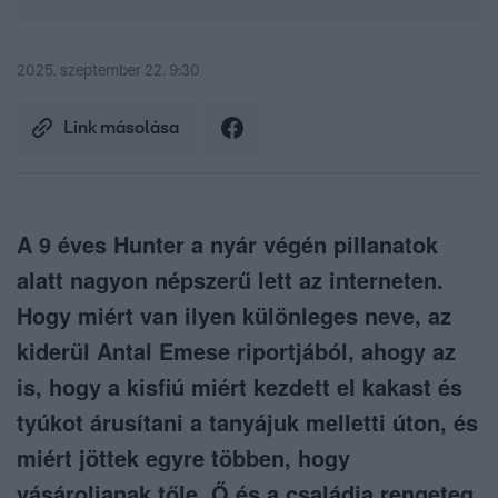
2025. szeptember 22. 9:30
Link másolása
A 9 éves Hunter a nyár végén pillanatok
alatt nagyon népszerű lett az interneten.
Hogy miért van ilyen különleges neve, az
kiderül Antal Emese riportjából, ahogy az
is, hogy a kisfiú miért kezdett el kakast és
tyúkot árusítani a tanyájuk melletti úton, és
miért jöttek egyre többen, hogy
vásároljanak tőle. Ő és a családja rengeteg