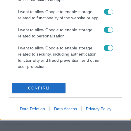
"Nem beszélek már vele évek óta" - Édesapja
I want to allow Google to enable storage
kitagadta Nagy Zsoltot
related to functionality of the website or app.
I want to allow Google to enable storage
related to personalization.
4:55
I want to allow Google to enable storage
related to security, including authentication
functionality and fraud prevention, and other
user protection.
CONFIRM
Fókusz
Mutatjuk, miket kértek az öltözőjükbe az idei Sziget
Data Deletion
Data Access
Privacy Policy
sztárfellépői