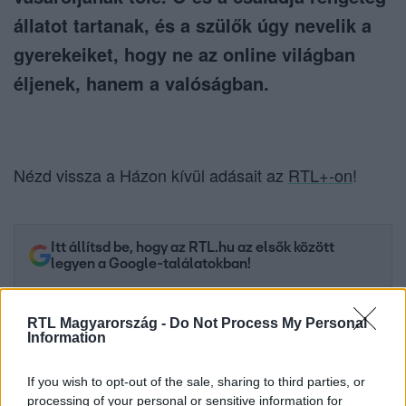
állatot tartanak, és a szülők úgy nevelik a
gyerekeiket, hogy ne az online világban
éljenek, hanem a valóságban.
Nézd vissza a Házon kívül adásait az
RTL+-on
!
Itt állítsd be, hogy az RTL.hu az elsők között
legyen a Google-találatokban!
RTL Magyarország -
Do Not Process My Personal
Information
If you wish to opt-out of the sale, sharing to third parties, or
processing of your personal or sensitive information for