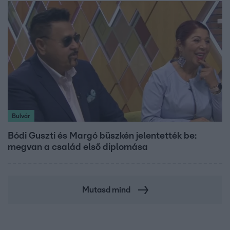
Bulvár
Bódi Guszti és Margó büszkén jelentették be:
megvan a család első diplomása
Mutasd mind